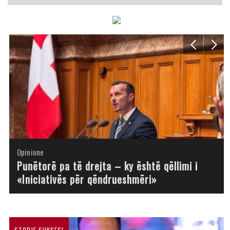
Opinione
Opinione
Opinione
Opinione
Opinione
Opinione
Opinione
Opinione
Punëtorë pa të drejta – ky është qëllimi i
«Iniciativës për qëndrueshmëri»
STORJE SUKSESI