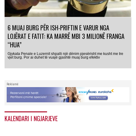
6 MUAJ BURG PËR ISH-PRIFTIN E VARUR NGA
LOJËRAT E FATIT: KA MARRË MBI 3 MILIONË FRANGA
“HUA”
Gjykata Penale e Luzernit shpalli një dënim pjesërisht me kusht me tre
vjet burg. Por ai duhet të vuajë gjashtë muaj burg efektiv
Reklamë
KALENDARI I NGJARJEVE