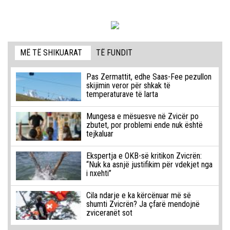
MË TË SHIKUARAT
TË FUNDIT
Pas Zermattit, edhe Saas-Fee pezullon
skijimin veror për shkak të
temperaturave të larta
Mungesa e mësuesve në Zvicër po
zbutet, por problemi ende nuk është
tejkaluar
Ekspertja e OKB-së kritikon Zvicrën:
“Nuk ka asnjë justifikim për vdekjet nga
i nxehti”
Cila ndarje e ka kërcënuar më së
shumti Zvicrën? Ja çfarë mendojnë
zviceranët sot