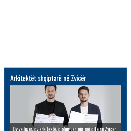
Arkitektët shqiptarë në Zvicër
Dy vëllezër, dy arkitektë, diplomuan për një ditë në Zvicër