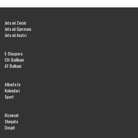
Jeta në Zvicër
Jeta në Gjermani
Jeta në Austri
E-Diaspora
CH-Ballkani
AT Balkani
Albinfo.tv
Kalendari
Sport
Bizneset
Shoqata
Dosjet