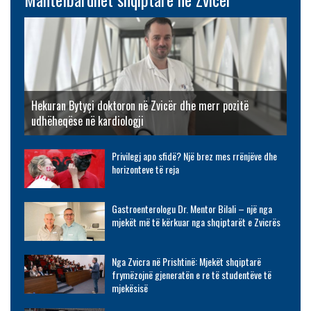
Hekuran Bytyçi doktoron në Zvicër dhe merr pozitë
udhëheqëse në kardiologji
Privilegj apo sfidë? Një brez mes rrënjëve dhe
horizonteve të reja
Gastroenterologu Dr. Mentor Bilali – një nga
mjekët më të kërkuar nga shqiptarët e Zvicrës
Nga Zvicra në Prishtinë: Mjekët shqiptarë
frymëzojnë gjeneratën e re të studentëve të
mjekësisë