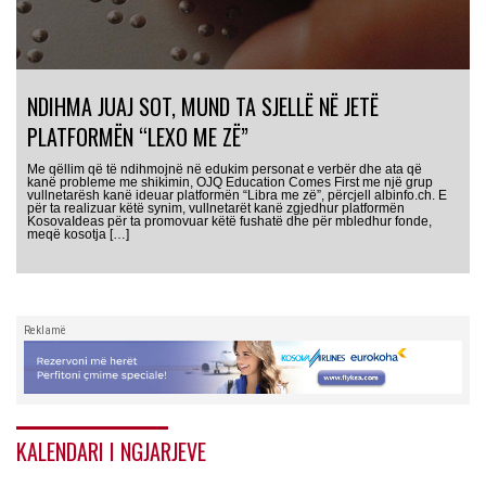
NDIHMA JUAJ SOT, MUND TA SJELLË NË JETË
PLATFORMËN “LEXO ME ZË”
Me qëllim që të ndihmojnë në edukim personat e verbër dhe ata që
kanë probleme me shikimin, OJQ Education Comes First me një grup
vullnetarësh kanë ideuar platformën “Libra me zë”, përcjell albinfo.ch. E
për ta realizuar këtë synim, vullnetarët kanë zgjedhur platformën
KosovaIdeas për ta promovuar këtë fushatë dhe për mbledhur fonde,
meqë kosotja […]
Reklamë
KALENDARI I NGJARJEVE