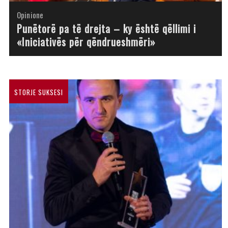
Opinione
Opinione
Opinione
Opinione
Opinione
Opinione
Opinione
Opinione
Punëtorë pa të drejta – ky është qëllimi i
«Iniciativës për qëndrueshmëri»
STORJE SUKSESI