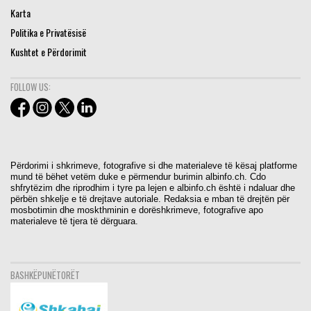
Karta
Politika e Privatësisë
Kushtet e Përdorimit
FOLLOW US:
Përdorimi i shkrimeve, fotografive si dhe materialeve të kësaj platforme
mund të bëhet vetëm duke e përmendur burimin albinfo.ch. Cdo
shfrytëzim dhe riprodhim i tyre pa lejen e albinfo.ch është i ndaluar dhe
përbën shkelje e të drejtave autoriale. Redaksia e mban të drejtën për
mosbotimin dhe moskthminin e dorëshkrimeve, fotografive apo
materialeve të tjera të dërguara.
BASHKËPUNËTORËT