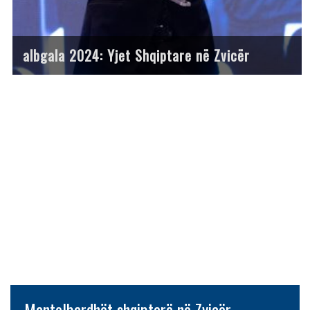
albgala 2024: Yjet Shqiptare në Zvicër
Mantelbardhët shqiptarë në Zvicër