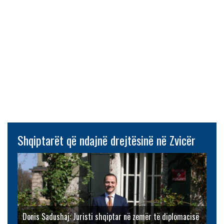
Shqiptarët që ndajnë drejtësinë në Zvicër
Donis Sadushaj: Juristi shqiptar në zemër të diplomacisë