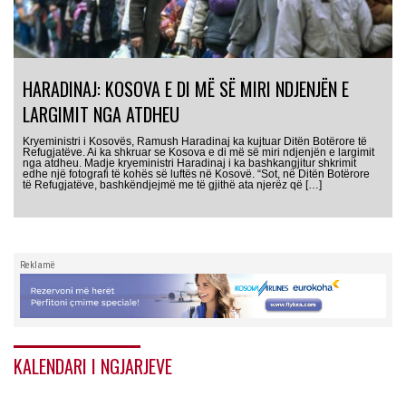
HARADINAJ: KOSOVA E DI MË SË MIRI NDJENJËN E
LARGIMIT NGA ATDHEU
Kryeministri i Kosovës, Ramush Haradinaj ka kujtuar Ditën Botërore të
Refugjatëve. Ai ka shkruar se Kosova e di më së miri ndjenjën e largimit
nga atdheu. Madje kryeministri Haradinaj i ka bashkangjitur shkrimit
edhe një fotografi të kohës së luftës në Kosovë. “Sot, në Ditën Botërore
të Refugjatëve, bashkëndjejmë me të gjithë ata njerëz që […]
Reklamë
KALENDARI I NGJARJEVE