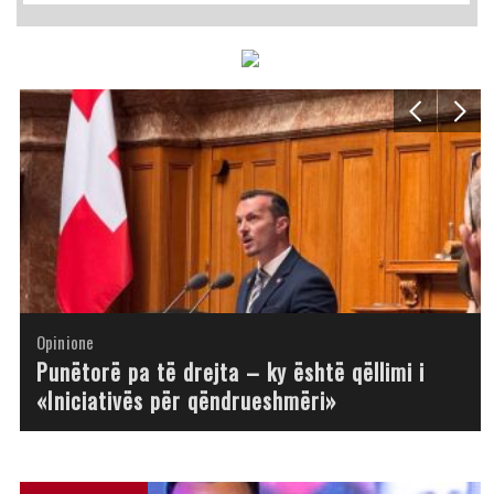
Opinione
Opinione
Opinione
Opinione
Opinione
Opinione
Opinione
Opinione
Punëtorë pa të drejta – ky është qëllimi i
«Iniciativës për qëndrueshmëri»