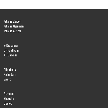
Jeta në Zvicër
Jeta në Gjermani
Jeta në Austri
E-Diaspora
CH-Ballkani
AT Balkani
Albinfo.tv
Kalendari
Sport
Bizneset
Shoqata
Dosjet