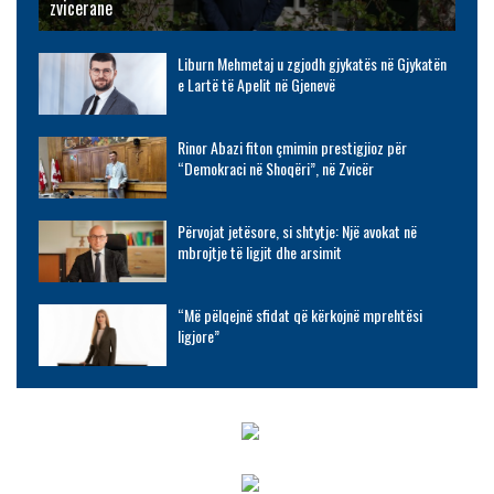
zvicerane
Liburn Mehmetaj u zgjodh gjykatës në Gjykatën
e Lartë të Apelit në Gjenevë
Rinor Abazi fiton çmimin prestigjioz për
“Demokraci në Shoqëri”, në Zvicër
Përvojat jetësore, si shtytje: Një avokat në
mbrojtje të ligjit dhe arsimit
“Më pëlqejnë sfidat që kërkojnë mprehtësi
ligjore”