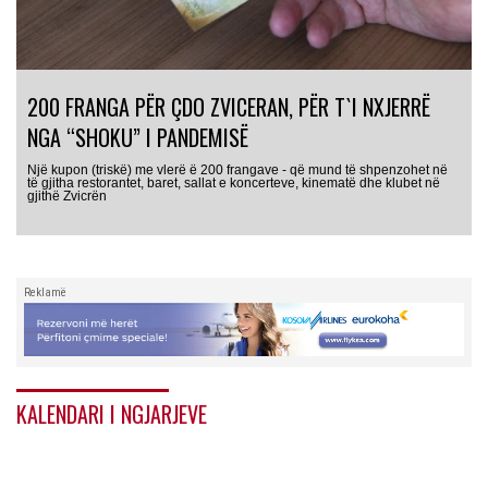
200 FRANGA PËR ÇDO ZVICERAN, PËR T`I NXJERRË
NGA “SHOKU” I PANDEMISË
Një kupon (triskë) me vlerë ë 200 frangave - që mund të shpenzohet në
të gjitha restorantet, baret, sallat e koncerteve, kinematë dhe klubet në
gjithë Zvicrën
Reklamë
KALENDARI I NGJARJEVE