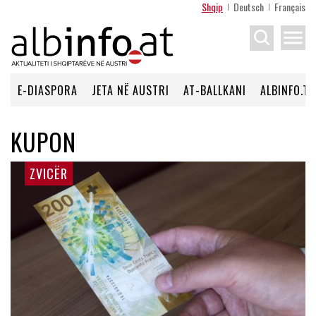
Shqip
Deutsch
Français
menu
E-DIASPORA
JETA NË AUSTRI
AT-BALLKANI
ALBINFO.TV
KUPON
ZVICËR