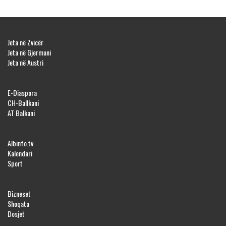
Jeta në Zvicër
Jeta në Gjermani
Jeta në Austri
E-Diaspora
CH-Ballkani
AT Balkani
Albinfo.tv
Kalendari
Sport
Bizneset
Shoqata
Dosjet