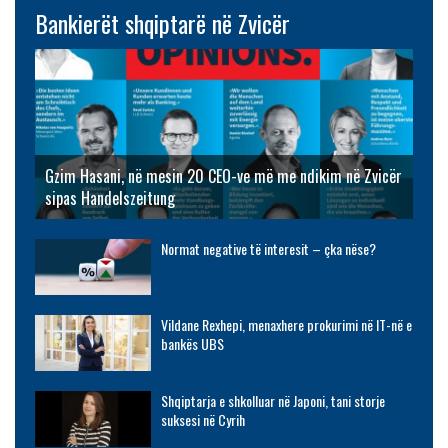
Bankierët shqiptarë në Zvicër
Gzim Hasani, në mesin 20 CEO-ve më me ndikim në Zvicër
sipas Handelszeitung
Normat negative të interesit – çka nëse?
Vildane Rexhepi, menaxhere prokurimi në IT-në e
bankës UBS
Shqiptarja e shkolluar në Japoni, tani storje
suksesi në Cyrih