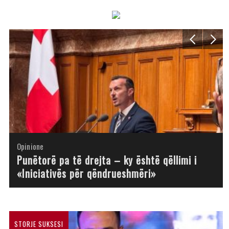
Opinione
Opinione
Opinione
Opinione
Opinione
Opinione
Opinione
Opinione
Punëtorë pa të drejta – ky është qëllimi i
«Iniciativës për qëndrueshmëri»
STORJE SUKSESI