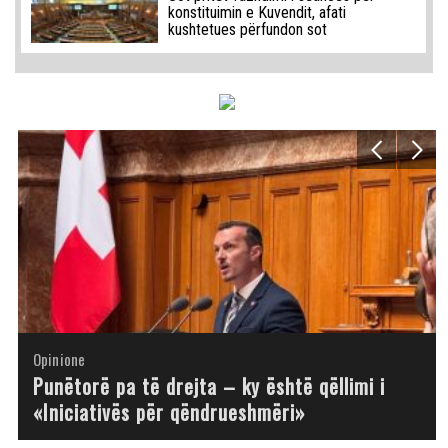
konstituimin e Kuvendit, afati
kushtetues përfundon sot
Opinione
Opinione
Opinione
Opinione
Opinione
Opinione
Opinione
Opinione
Punëtorë pa të drejta – ky është qëllimi i
«Iniciativës për qëndrueshmëri»