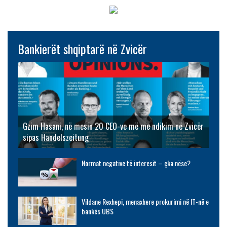
Bankierët shqiptarë në Zvicër
Gzim Hasani, në mesin 20 CEO-ve më me ndikim në Zvicër
sipas Handelszeitung
Normat negative të interesit – çka nëse?
Vildane Rexhepi, menaxhere prokurimi në IT-në e
bankës UBS