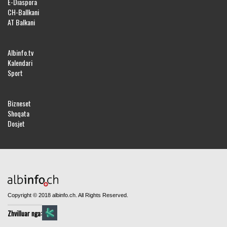
E-Diaspora
CH-Ballkani
AT Balkani
Albinfo.tv
Kalendari
Sport
Bizneset
Shoqata
Dosjet
Copyright © 2018 albinfo.ch. All Rights Reserved.
Zhvilluar nga: