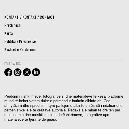
KONTAKTI / KONTAKT / CONTACT
Rreth nesh
Karta
Politika e Privatësisë
Kushtet e Përdorimit
FOLLOW US:
Përdorimi i shkrimeve, fotografive si dhe materialeve të kësaj platforme
mund të bëhet vetëm duke e përmendur burimin albinfo.ch. Cdo
shfrytëzim dhe riprodhim i tyre pa lejen e albinfo.ch është i ndaluar dhe
përbën shkelje e të drejtave autoriale. Redaksia e mban të drejtën për
mosbotimin dhe moskthminin e dorëshkrimeve, fotografive apo
materialeve të tjera të dërguara.