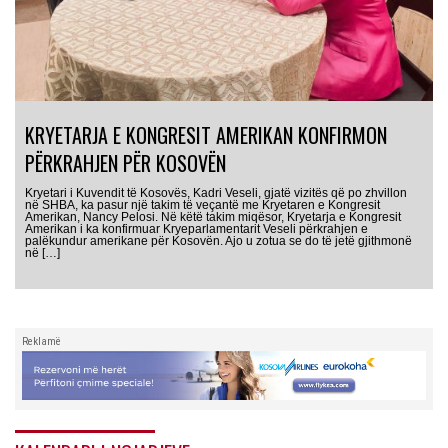
KRYETARJA E KONGRESIT AMERIKAN KONFIRMON
PËRKRAHJEN PËR KOSOVËN
Kryetari i Kuvendit të Kosovës, Kadri Veseli, gjatë vizitës që po zhvillon
në SHBA, ka pasur një takim të veçantë me Kryetaren e Kongresit
Amerikan, Nancy Pelosi. Në këtë takim miqësor, Kryetarja e Kongresit
Amerikan i ka konfirmuar Kryeparlamentarit Veseli përkrahjen e
palëkundur amerikane për Kosovën. Ajo u zotua se do të jetë gjithmonë
në […]
Reklamë