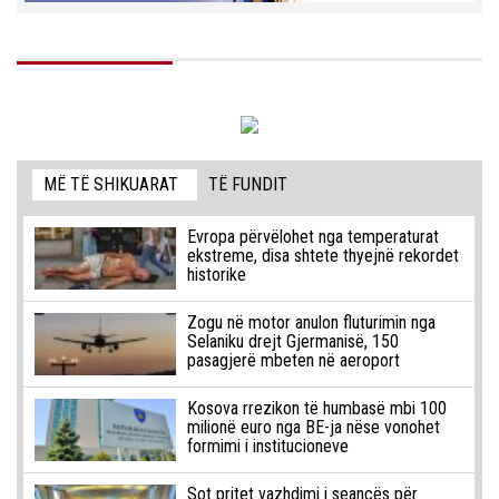
MË TË SHIKUARAT
TË FUNDIT
Evropa përvëlohet nga temperaturat
ekstreme, disa shtete thyejnë rekordet
historike
Zogu në motor anulon fluturimin nga
Selaniku drejt Gjermanisë, 150
pasagjerë mbeten në aeroport
Kosova rrezikon të humbasë mbi 100
milionë euro nga BE-ja nëse vonohet
formimi i institucioneve
Sot pritet vazhdimi i seancës për