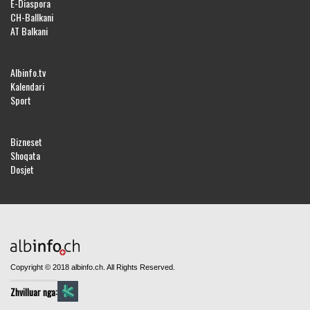
E-Diaspora
CH-Ballkani
AT Balkani
Albinfo.tv
Kalendari
Sport
Bizneset
Shoqata
Dosjet
Copyright © 2018 albinfo.ch. All Rights Reserved.
Zhvilluar nga: