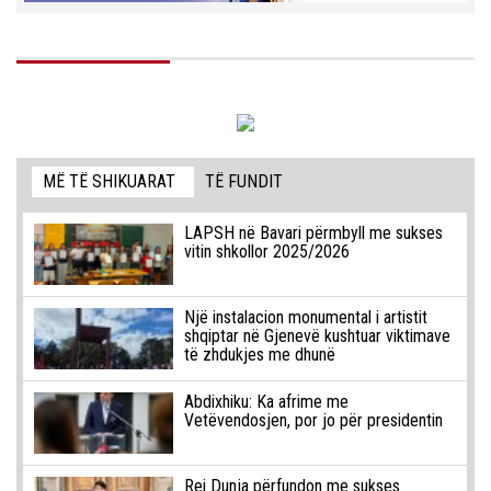
MË TË SHIKUARAT
TË FUNDIT
LAPSH në Bavari përmbyll me sukses
vitin shkollor 2025/2026
Një instalacion monumental i artistit
shqiptar në Gjenevë kushtuar viktimave
të zhdukjes me dhunë
Abdixhiku: Ka afrime me
Vetëvendosjen, por jo për presidentin
Rei Dunja përfundon me sukses