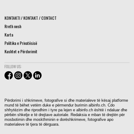
KONTAKTI / KONTAKT / CONTACT
Rreth nesh
Karta
Politika e Privatësisë
Kushtet e Përdorimit
FOLLOW US:
Përdorimi i shkrimeve, fotografive si dhe materialeve të kësaj platforme
mund të bëhet vetëm duke e përmendur burimin albinfo.ch. Cdo
shfrytëzim dhe riprodhim i tyre pa lejen e albinfo.ch është i ndaluar dhe
përbën shkelje e të drejtave autoriale. Redaksia e mban të drejtën për
mosbotimin dhe moskthminin e dorëshkrimeve, fotografive apo
materialeve të tjera të dërguara.