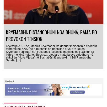
KRYEMADHI: DISTANCOHUNI NGA DHUNA, RAMA PO
PROVOKON TENSION
Kryetarja e LSI-së, Monika Kryemadhi, ka dënuar incidentin e ndodhur
mbrëmë në KZAZ-në e Bushatit, në Bashkinë e Vaut të Dejës.
Kryemadhi shkruan në “Facebook” se asnjë mbështetës i LSI nuk ka
lidhje me këtë ngjarje. Sipas saj, djegia e materialeve zgjedhore në
shkollën “Ndre Mjeda” në Bushat është provokim i Edi Ramës dhe
Sandër […]
Reklamë