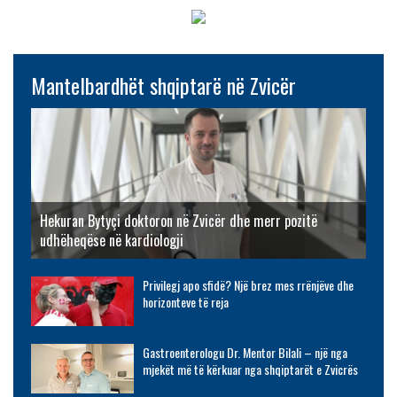
Mantelbardhët shqiptarë në Zvicër
Hekuran Bytyçi doktoron në Zvicër dhe merr pozitë
udhëheqëse në kardiologji
Privilegj apo sfidë? Një brez mes rrënjëve dhe
horizonteve të reja
Gastroenterologu Dr. Mentor Bilali – një nga
mjekët më të kërkuar nga shqiptarët e Zvicrës