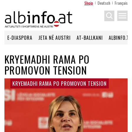
Shqip
Deutsch
Français
menu
E-DIASPORA
JETA NË AUSTRI
AT-BALLKANI
ALBINFO.TV
KRYEMADHI RAMA PO
PROMOVON TENSION
KRYEMADHI RAMA PO PROMOVON TENSION