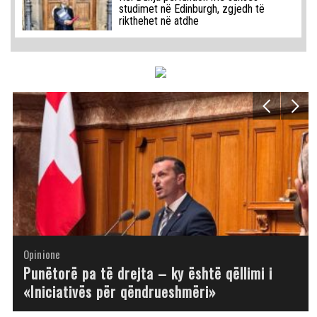
studimet në Edinburgh, zgjedh të
rikthehet në atdhe
Opinione
Opinione
Opinione
Opinione
Opinione
Opinione
Opinione
Opinione
Punëtorë pa të drejta – ky është qëllimi i
«Iniciativës për qëndrueshmëri»