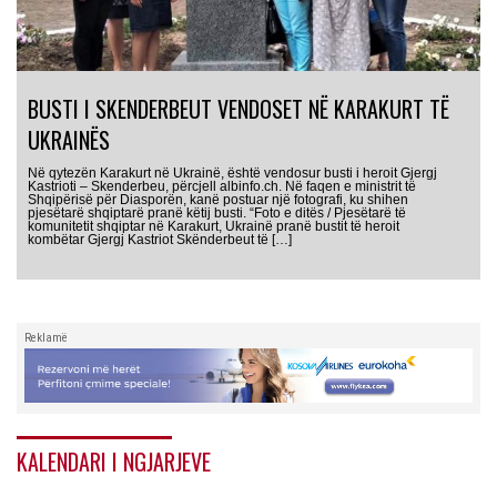
BUSTI I SKENDERBEUT VENDOSET NË KARAKURT TË
UKRAINËS
Në qytezën Karakurt në Ukrainë, është vendosur busti i heroit Gjergj
Kastrioti – Skenderbeu, përcjell albinfo.ch. Në faqen e ministrit të
Shqipërisë për Diasporën, kanë postuar një fotografi, ku shihen
pjesëtarë shqiptarë pranë këtij busti. “Foto e ditës / Pjesëtarë të
komunitetit shqiptar në Karakurt, Ukrainë pranë bustit të heroit
kombëtar Gjergj Kastriot Skënderbeut të […]
Reklamë
KALENDARI I NGJARJEVE