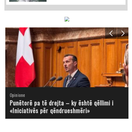
Opinione
Opinione
Opinione
Opinione
Opinione
Opinione
Opinione
Opinione
Punëtorë pa të drejta – ky është qëllimi i
«Iniciativës për qëndrueshmëri»