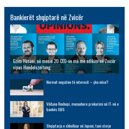
Bankierët shqiptarë në Zvicër
Gzim Hasani, në mesin 20 CEO-ve më me ndikim në Zvicër
sipas Handelszeitung
Normat negative të interesit – çka nëse?
Vildane Rexhepi, menaxhere prokurimi në IT-në e
bankës UBS
Shqiptarja e shkolluar në Japoni, tani storje