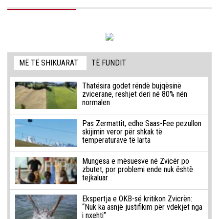
MË TË SHIKUARAT
TË FUNDIT
Thatësira godet rëndë bujqësinë
zvicerane, reshjet deri në 80% nën
normalen
Pas Zermattit, edhe Saas-Fee pezullon
skijimin veror për shkak të
temperaturave të larta
Mungesa e mësuesve në Zvicër po
zbutet, por problemi ende nuk është
tejkaluar
Ekspertja e OKB-së kritikon Zvicrën:
“Nuk ka asnjë justifikim për vdekjet nga
i nxehti”