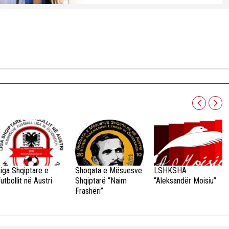
iga Shqiptare e
Shoqata e Mësuesve
LSHKSHA
utbollit në Austri
Shqiptarë “Naim
“Aleksandër Moisiu”
Frashëri”