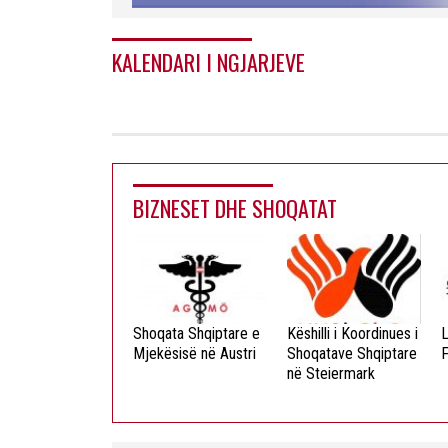
KALENDARI I NGJARJEVE
BIZNESET DHE SHOQATAT
ista Dielli
Shoqata Shqiptare e
Këshilli i Koordinues i
L
okristian
Mjekësisë në Austri
Shoqatave Shqiptare
F
në Steiermark