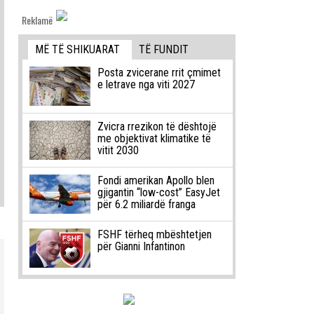
Reklamë
MË TË SHIKUARAT
TË FUNDIT
Posta zvicerane rrit çmimet
e letrave nga viti 2027
Zvicra rrezikon të dështojë
me objektivat klimatike të
vitit 2030
Fondi amerikan Apollo blen
gjigantin “low-cost” EasyJet
për 6.2 miliardë franga
FSHF tërheq mbështetjen
për Gianni Infantinon