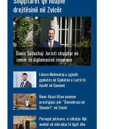
Shqiptarët që ndajnë
drejtësinë në Zvicër
Donis Sadushaj: Juristi shqiptar në
zemër të diplomacisë zvicerane
Liburn Mehmetaj u zgjodh
gjykatës në Gjykatën e Lartë të
Apelit në Gjenevë
Rinor Abazi fiton çmimin
prestigjioz për “Demokraci në
Shoqëri”, në Zvicër
Përvojat jetësore, si shtytje: Një
avokat në mbrojtje të ligjit dhe