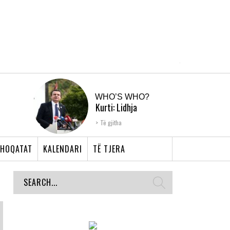
WHO’S WHO?
Kurti: Lidhja
Shqiptare e Prizrenit,
Të gjitha
nyja që bashkoi �...
HOQATAT
KALENDARI
TË TJERA