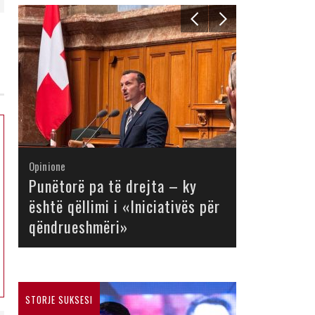
Opinione
Opinione
Opinione
Opinione
Opinione
Opinione
Opinione
Opinione
Punëtorë pa të drejta – ky
është qëllimi i «Iniciativës për
qëndrueshmëri»
STORJE SUKSESI