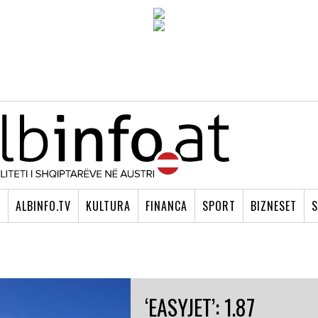
I
ALBINFO.TV
KULTURA
FINANCA
SPORT
BIZNESET
S
‘EASYJET’: 1.87