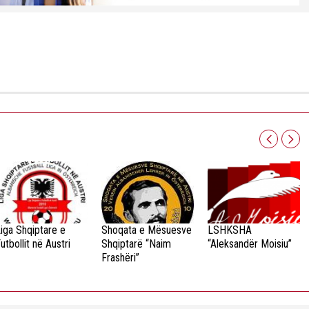
iga Shqiptare e
Shoqata e Mësuesve
LSHKSHA
utbollit në Austri
Shqiptarë “Naim
“Aleksandër Moisiu”
Frashëri”