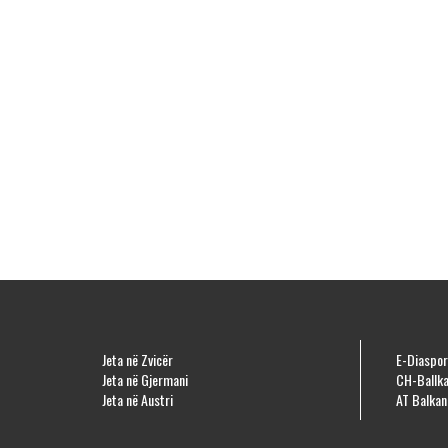
Jeta në Zvicër
E-Diaspor
Jeta në Gjermani
CH-Ballka
Jeta në Austri
AT Balkan