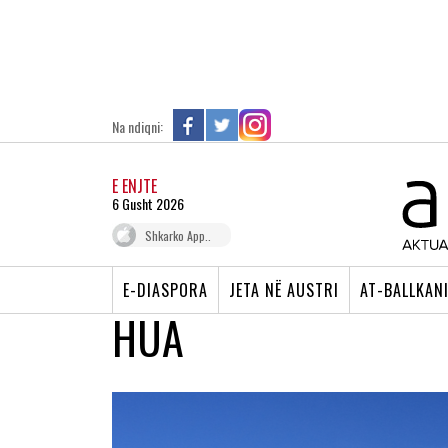
Na ndiqni:
E ENJTE
6 Gusht 2026
Shkarko App..
E-DIASPORA
JETA NË AUSTRI
AT-BALLKAN
HUA
QEVERIA