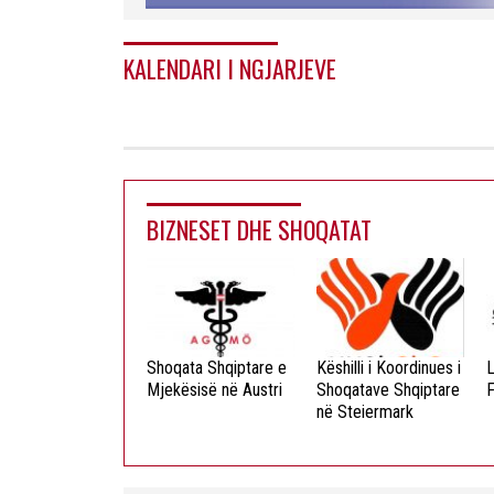
KALENDARI I NGJARJEVE
BIZNESET DHE SHOQATAT
ista Dielli
Shoqata Shqiptare e
Këshilli i Koordinues i
L
okristian
Mjekësisë në Austri
Shoqatave Shqiptare
F
në Steiermark