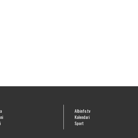
a
Albinfo.tv
ni
Kalendari
i
Sport