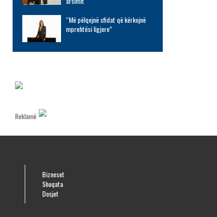
arsimit
“Më pëlqejnë sfidat që kërkojnë
mprehtësi ligjore”
Reklamë
Bizneset
Shoqata
Dosjet