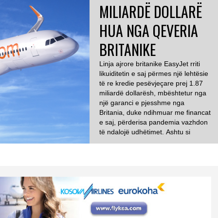
MILIARDË DOLLARË
HUA NGA QEVERIA
BRITANIKE
Linja ajrore britanike EasyJet rriti
likuiditetin e saj përmes një lehtësie
të re kredie pesëvjeçare prej 1.87
miliardë dollarësh, mbështetur nga
një garanci e pjesshme nga
Britania, duke ndihmuar me financat
e saj, përderisa pandemia vazhdon
të ndalojë udhëtimet. Ashtu si
shumica e linjave ajrore evropiane,
EasyJet me para të gatshme
shpresonte të përgatitej për një […]