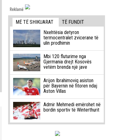
Reklamë
MË TË SHIKUARAT
TË FUNDIT
Nxehtësia detyron
termocentralet zvicerane të
ulin prodhimin
Mbi 120 fluturime nga
Gjermania drejt Kosovës
vetëm brenda një jave
Arijon Ibrahimoviq asiston
për Bayernin në fitoren ndaj
Aston Villas
Admir Mehmedi emërohet në
bordin sportiv të Winterthurit