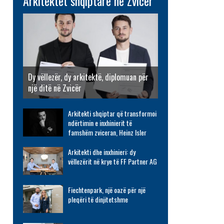
Arkitektët shqiptarë në Zvicër
Dy vëllezër, dy arkitektë, diplomuan për
një ditë në Zvicër
Arkitekti shqiptar që transformoi
ndërtimin e inxhinierit të
famshëm zviceran, Heinz Isler
Arkitekti dhe inxhinieri: dy
vëllezërit në krye të FF Partner AG
Fiechtenpark, një oazë për një
pleqëri të dinjitetshme