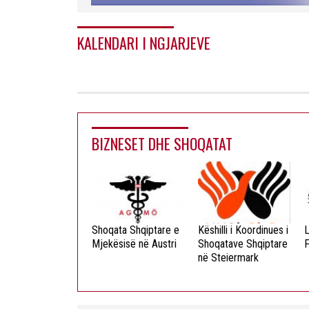
KALENDARI I NGJARJEVE
BIZNESET DHE SHOQATAT
ista Dielli
Shoqata Shqiptare e
Këshilli i Koordinues i
L
okristian
Mjekësisë në Austri
Shoqatave Shqiptare
F
në Steiermark