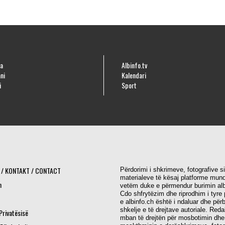
a
Albinfo.tv
ni
Kalendari
i
Sport
 / KONTAKT / CONTACT
Përdorimi i shkrimeve, fotografive s
materialeve të kësaj platforme mund
h
vetëm duke e përmendur burimin alb
Cdo shfrytëzim dhe riprodhim i tyre 
e albinfo.ch është i ndaluar dhe për
shkelje e të drejtave autoriale. Red
 Privatësisë
mban të drejtën për mosbotimin dhe