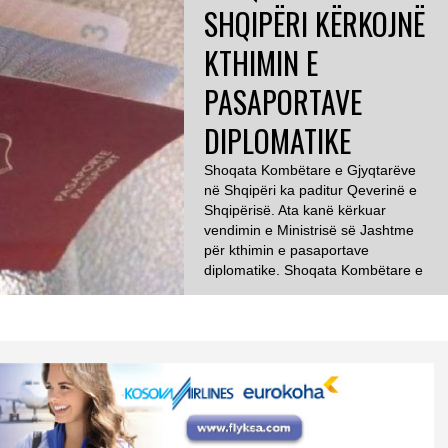
SHQIPËRI KËRKOJNË
KTHIMIN E
PASAPORTAVE
DIPLOMATIKE
Shoqata Kombëtare e Gjyqtarëve
në Shqipëri ka paditur Qeverinë e
Shqipërisë. Ata kanë kërkuar
vendimin e Ministrisë së Jashtme
për kthimin e pasaportave
diplomatike. Shoqata Kombëtare e
Gjyqtarëve të Shqipërisë konstaton
si cenim të statusit të gjyqtarit
heqjen e pasaportës së shërbimit,
transmeton albinfo.ch. Për
dorëzimin e padisë në Gjykatën
Administrative të Apelit e njoftoi […]