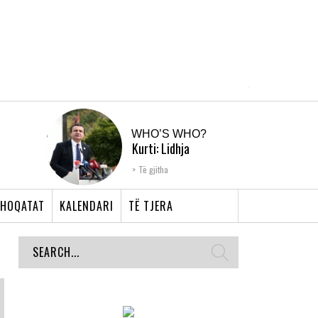
WHO’S WHO?
Kurti: Lidhja
Shqiptare e Prizrenit,
Të gjitha
nyja që bashkoi �...
HOQATAT
KALENDARI
TË TJERA