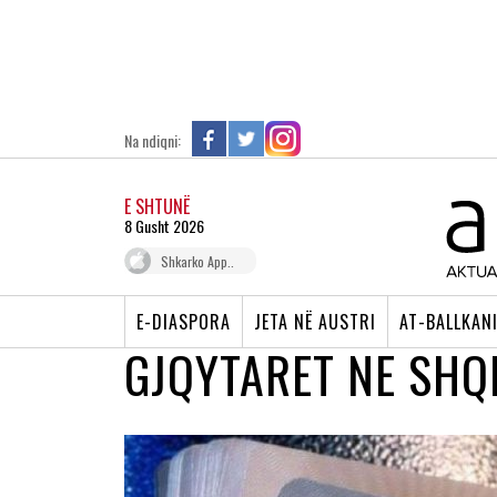
Na ndiqni:
E SHTUNË
8 Gusht 2026
Shkarko App..
E-DIASPORA
JETA NË AUSTRI
AT-BALLKAN
GJQYTARET NE SHQ
PASAPORTAT DIPLOMATIKE