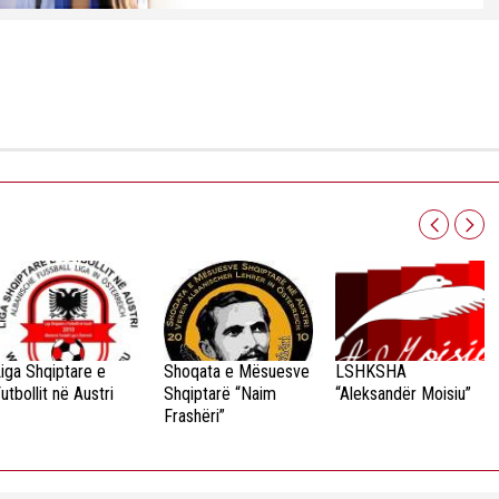
iga Shqiptare e
Shoqata e Mësuesve
LSHKSHA
utbollit në Austri
Shqiptarë “Naim
“Aleksandër Moisiu”
Frashëri”