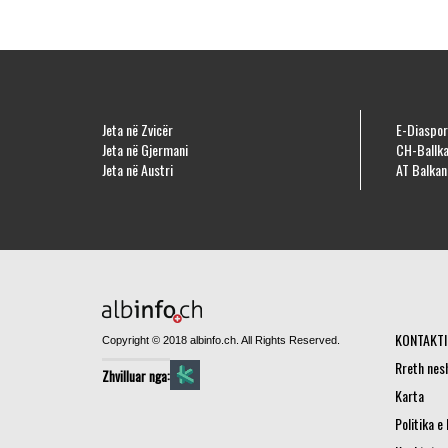
Jeta në Zvicër
E-Diaspor
Jeta në Gjermani
CH-Ballka
Jeta në Austri
AT Balkan
KONTAKTI
Copyright © 2018 albinfo.ch. All Rights Reserved.
Rreth nes
Zhvilluar nga:
Karta
Politika e