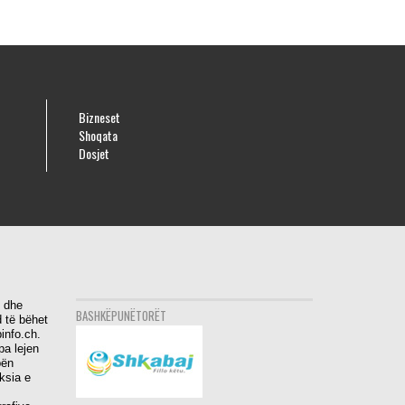
Bizneset
Shoqata
Dosjet
i dhe
BASHKËPUNËTORËT
 të bëhet
info.ch.
pa lejen
bën
aksia e