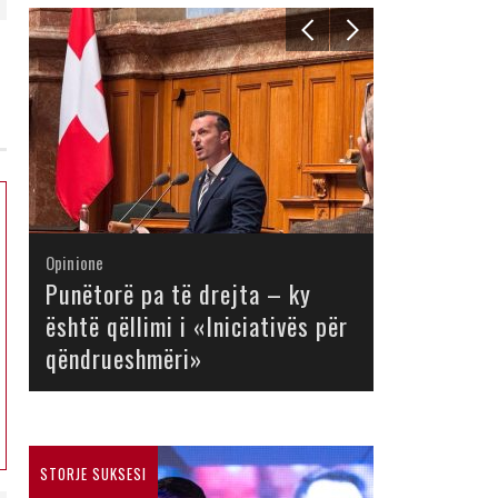
Opinione
Opinione
Opinione
Opinione
Opinione
Opinione
Opinione
Opinione
Punëtorë pa të drejta – ky
është qëllimi i «Iniciativës për
qëndrueshmëri»
STORJE SUKSESI