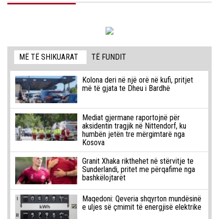
MË TË SHIKUARAT
TË FUNDIT
Kolona deri në një orë në kufi, pritjet
më të gjata te Dheu i Bardhë
Mediat gjermane raportojnë për
aksidentin tragjik në Nittendorf, ku
humbën jetën tre mërgimtarë nga
Kosova
Granit Xhaka rikthehet në stërvitje te
Sunderlandi, pritet me përqafime nga
bashkëlojtarët
Maqedoni: Qeveria shqyrton mundësinë
e uljes së çmimit të energjisë elektrike