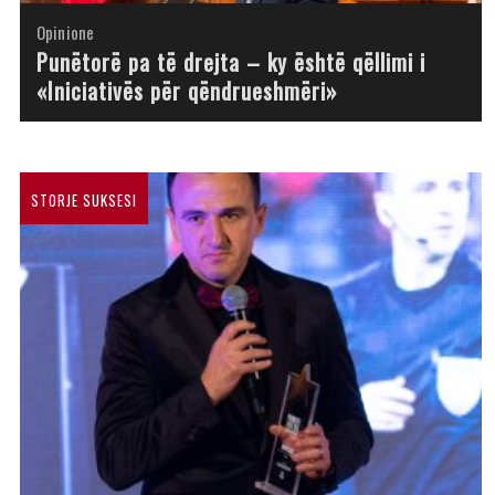
Opinione
Opinione
Opinione
Opinione
Opinione
Opinione
Opinione
Opinione
Punëtorë pa të drejta – ky është qëllimi i
«Iniciativës për qëndrueshmëri»
STORJE SUKSESI