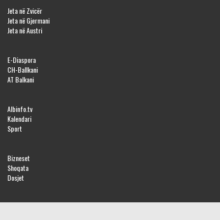
Jeta në Zvicër
Jeta në Gjermani
Jeta në Austri
E-Diaspora
CH-Ballkani
AT Balkani
Albinfo.tv
Kalendari
Sport
Bizneset
Shoqata
Dosjet