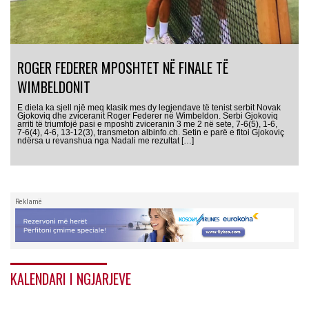
ROGER FEDERER MPOSHTET NË FINALE TË
WIMBELDONIT
E diela ka sjell një meq klasik mes dy legjendave të tenist serbit Novak
Gjokoviq dhe zviceranit Roger Federer në Wimbeldon. Serbi Gjokoviq
arriti të triumfojë pasi e mposhti zviceranin 3 me 2 në sete, 7-6(5), 1-6,
7-6(4), 4-6, 13-12(3), transmeton albinfo.ch. Setin e parë e fitoi Gjokoviç
ndërsa u revanshua nga Nadali me rezultat […]
Reklamë
KALENDARI I NGJARJEVE