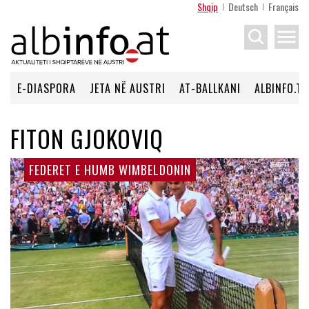
Shqip
Deutsch
Français
menu
E-DIASPORA
JETA NË AUSTRI
AT-BALLKANI
ALBINFO.TV
FITON GJOKOVIQ
FEDERET E HUMB WIMBELDONIN