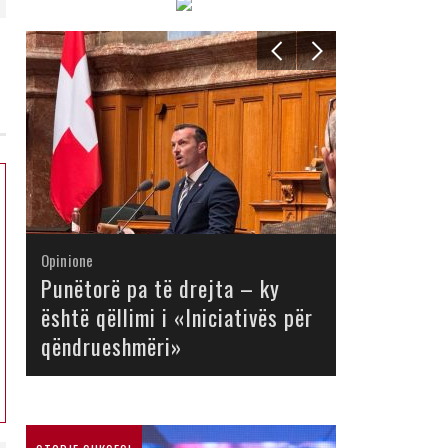
Opinione
Opinione
Opinione
Opinione
Opinione
Opinione
Opinione
Opinione
Punëtorë pa të drejta – ky
është qëllimi i «Iniciativës për
qëndrueshmëri»