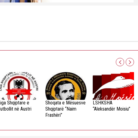
iga Shqiptare e
Shoqata e Mësuesve
LSHKSHA
utbollit në Austri
Shqiptarë “Naim
“Aleksandër Moisiu”
Frashëri”