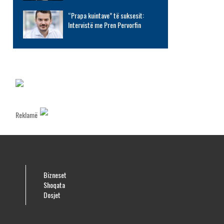
“Prapa kuintave” të suksesit:
Intervistë me Pren Pervorfin
Reklamë
Bizneset
Shoqata
Dosjet