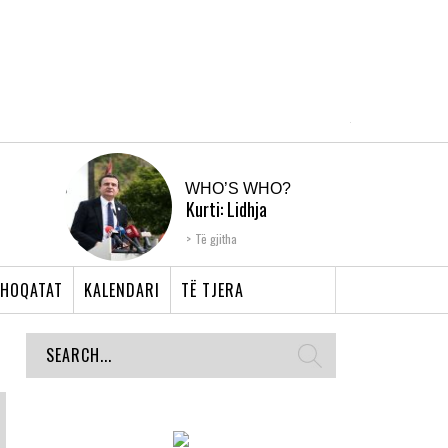
WHO’S WHO?
Kurti: Lidhja
Shqiptare e Prizrenit,
Të gjitha
nyja që bashkoi �...
HOQATAT
KALENDARI
TË TJERA