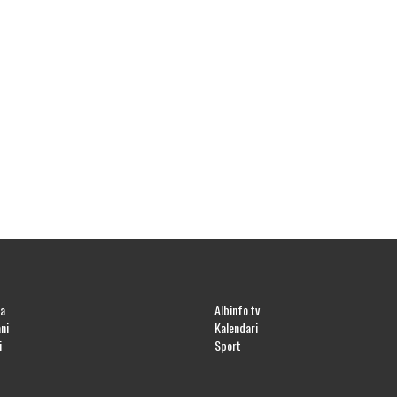
a
Albinfo.tv
ni
Kalendari
i
Sport