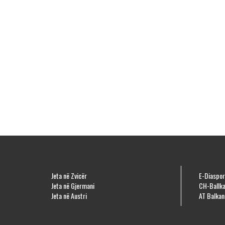
Jeta në Zvicër
E-Diaspor
Jeta në Gjermani
CH-Ballka
Jeta në Austri
AT Balkan