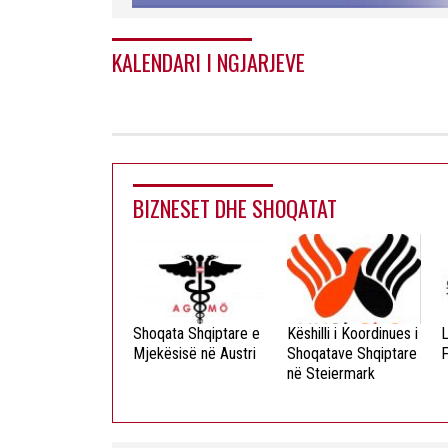
KALENDARI I NGJARJEVE
BIZNESET DHE SHOQATAT
ista Dielli
Shoqata Shqiptare e
Këshilli i Koordinues i
L
okristian
Mjekësisë në Austri
Shoqatave Shqiptare
F
në Steiermark