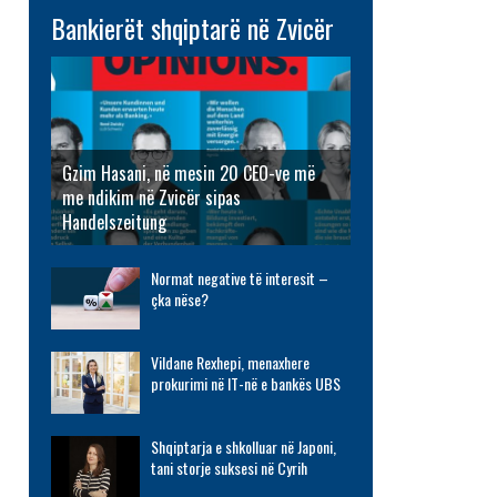
Bankierët shqiptarë në Zvicër
Gzim Hasani, në mesin 20 CEO-ve më
me ndikim në Zvicër sipas
Handelszeitung
Normat negative të interesit –
çka nëse?
Vildane Rexhepi, menaxhere
prokurimi në IT-në e bankës UBS
Shqiptarja e shkolluar në Japoni,
tani storje suksesi në Cyrih