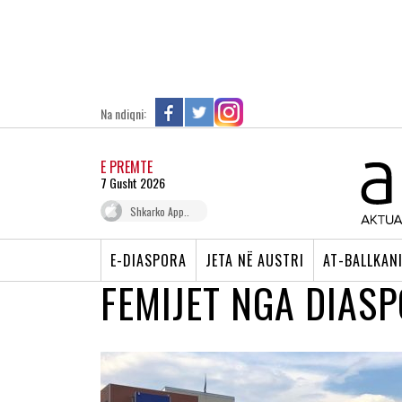
Na ndiqni:
E PREMTE
7 Gusht 2026
Shkarko App..
E-DIASPORA
JETA NË AUSTRI
AT-BALLKAN
FEMIJET NGA DIAS
FESTIVAL