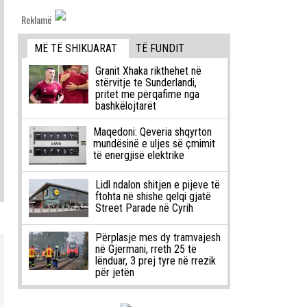
Reklamë
MË TË SHIKUARAT
TË FUNDIT
Granit Xhaka rikthehet në
stërvitje te Sunderlandi,
pritet me përqafime nga
bashkëlojtarët
Maqedoni: Qeveria shqyrton
mundësinë e uljes së çmimit
të energjisë elektrike
Lidl ndalon shitjen e pijeve të
ftohta në shishe qelqi gjatë
Street Parade në Cyrih
Përplasje mes dy tramvajesh
në Gjermani, rreth 25 të
lënduar, 3 prej tyre në rrezik
për jetën