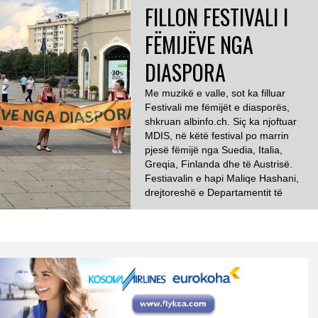
FILLON FESTIVALI I
FËMIJËVE NGA
DIASPORA
Me muzikë e valle, sot ka filluar
Festivali me fëmijët e diasporës,
shkruan albinfo.ch. Siç ka njoftuar
MDIS, në këtë festival po marrin
pjesë fëmijë nga Suedia, Italia,
Greqia, Finlanda dhe të Austrisë.
Festiavalin e hapi Maliqe Hashani,
drejtoreshë e Departamentit të
Arsimit dhe Kulturës në MDIS, e cila
i ka pëshëndetur të pranishmit në
[…]