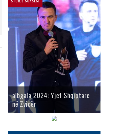
STORJE SUKSESI
albgala 2024: Yjet Shqiptare
në Zvicër