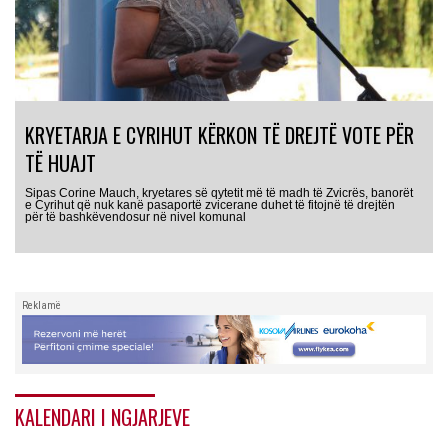
KRYETARJA E CYRIHUT KËRKON TË DREJTË VOTE PËR
TË HUAJT
Sipas Corine Mauch, kryetares së qytetit më të madh të Zvicrës, banorët
e Cyrihut që nuk kanë pasaportë zvicerane duhet të fitojnë të drejtën
për të bashkëvendosur në nivel komunal
Reklamë
KALENDARI I NGJARJEVE