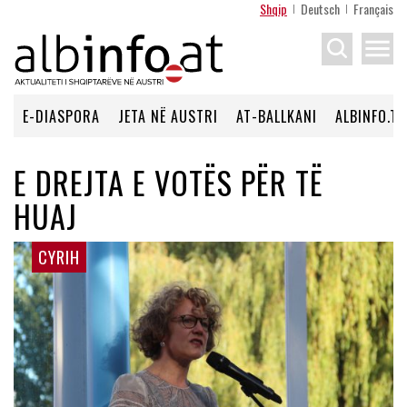
Shqip
Deutsch
Français
menu
E-DIASPORA
JETA NË AUSTRI
AT-BALLKANI
ALBINFO.TV
E DREJTA E VOTËS PËR TË
HUAJ
CYRIH