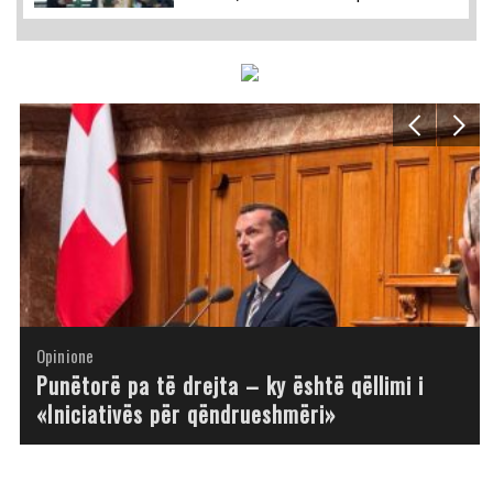
Opinione
Opinione
Opinione
Opinione
Opinione
Opinione
Opinione
Opinione
Punëtorë pa të drejta – ky është qëllimi i
«Iniciativës për qëndrueshmëri»