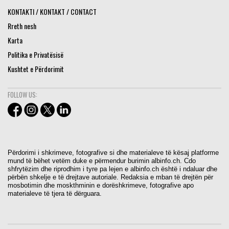
KONTAKTI / KONTAKT / CONTACT
Rreth nesh
Karta
Politika e Privatësisë
Kushtet e Përdorimit
FOLLOW US:
Përdorimi i shkrimeve, fotografive si dhe materialeve të kësaj platforme
mund të bëhet vetëm duke e përmendur burimin albinfo.ch. Cdo
shfrytëzim dhe riprodhim i tyre pa lejen e albinfo.ch është i ndaluar dhe
përbën shkelje e të drejtave autoriale. Redaksia e mban të drejtën për
mosbotimin dhe moskthminin e dorëshkrimeve, fotografive apo
materialeve të tjera të dërguara.