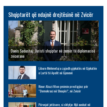
Shqiptarët që ndajnë drejtësinë në Zvicër
Donis Sadushaj: Juristi shqiptar në zemër të diplomacisë
zvicerane
Liburn Mehmetaj u zgjodh gjykatës në Gjykatën
e Lartë të Apelit në Gjenevë
Rinor Abazi fiton çmimin prestigjioz për
“Demokraci në Shoqëri”, në Zvicër
Përvojat jetësore, si shtytje: Një avokat në