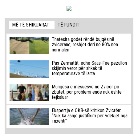
MË TË SHIKUARAT
TË FUNDIT
Thatësira godet rëndë bujqësinë
zvicerane, reshjet deri në 80% nën
normalen
Pas Zermattit, edhe Saas-Fee pezullon
skijimin veror për shkak të
temperaturave të larta
Mungesa e mësuesve në Zvicër po
zbutet, por problemi ende nuk është
tejkaluar
Ekspertja e OKB-së kritikon Zvicrën:
“Nuk ka asnjë justifikim për vdekjet nga
i nxehti”