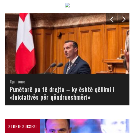
Opinione
Opinione
Opinione
Opinione
Opinione
Opinione
Opinione
Opinione
Punëtorë pa të drejta – ky është qëllimi i
«Iniciativës për qëndrueshmëri»
STORJE SUKSESI