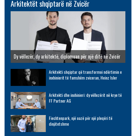
Arkitektët shqiptarë në Zvicër
Dy vëllezër, dy arkitektë, diplomuan për një ditë në Zvicër
Arkitekti shqiptar që transformoi ndërtimin e
inxhinierit të famshëm zviceran, Heinz Isler
Arkitekti dhe inxhinieri: dy vëllezërit në krye të
FF Partner AG
Fiechtenpark, një oazë për një pleqëri të
dinjitetshme