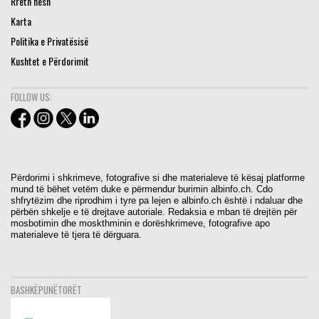
Rreth nesh
Karta
Politika e Privatësisë
Kushtet e Përdorimit
FOLLOW US:
Përdorimi i shkrimeve, fotografive si dhe materialeve të kësaj platforme
mund të bëhet vetëm duke e përmendur burimin albinfo.ch. Cdo
shfrytëzim dhe riprodhim i tyre pa lejen e albinfo.ch është i ndaluar dhe
përbën shkelje e të drejtave autoriale. Redaksia e mban të drejtën për
mosbotimin dhe moskthminin e dorëshkrimeve, fotografive apo
materialeve të tjera të dërguara.
BASHKËPUNËTORËT