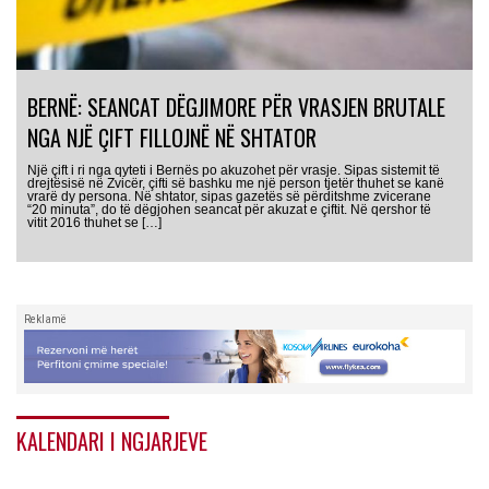
BERNË: SEANCAT DËGJIMORE PËR VRASJEN BRUTALE
NGA NJË ÇIFT FILLOJNË NË SHTATOR
Një çift i ri nga qyteti i Bernës po akuzohet për vrasje. Sipas sistemit të
drejtësisë në Zvicër, çifti së bashku me një person tjetër thuhet se kanë
vrarë dy persona. Në shtator, sipas gazetës së përditshme zvicerane
“20 minuta”, do të dëgjohen seancat për akuzat e çiftit. Në qershor të
vitit 2016 thuhet se […]
Reklamë
KALENDARI I NGJARJEVE