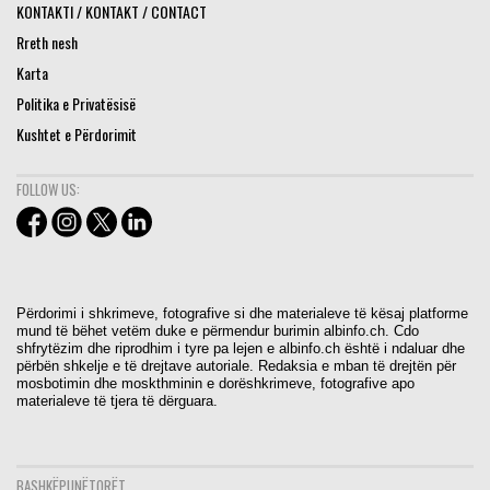
KONTAKTI / KONTAKT / CONTACT
Rreth nesh
Karta
Politika e Privatësisë
Kushtet e Përdorimit
FOLLOW US:
Përdorimi i shkrimeve, fotografive si dhe materialeve të kësaj platforme
mund të bëhet vetëm duke e përmendur burimin albinfo.ch. Cdo
shfrytëzim dhe riprodhim i tyre pa lejen e albinfo.ch është i ndaluar dhe
përbën shkelje e të drejtave autoriale. Redaksia e mban të drejtën për
mosbotimin dhe moskthminin e dorëshkrimeve, fotografive apo
materialeve të tjera të dërguara.
BASHKËPUNËTORËT