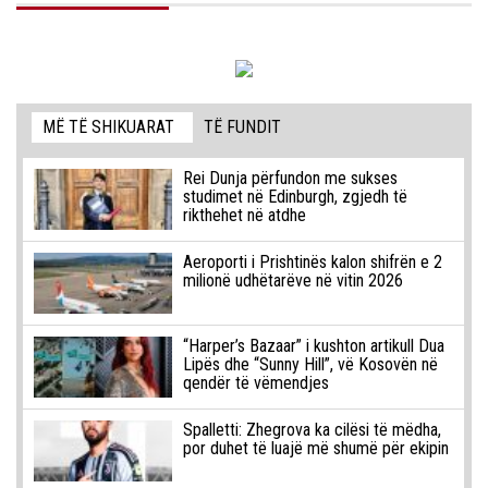
MË TË SHIKUARAT
TË FUNDIT
Rei Dunja përfundon me sukses
studimet në Edinburgh, zgjedh të
rikthehet në atdhe
Aeroporti i Prishtinës kalon shifrën e 2
milionë udhëtarëve në vitin 2026
“Harper’s Bazaar” i kushton artikull Dua
Lipës dhe “Sunny Hill”, vë Kosovën në
qendër të vëmendjes
Spalletti: Zhegrova ka cilësi të mëdha,
por duhet të luajë më shumë për ekipin