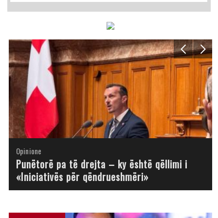
Opinione
Opinione
Opinione
Opinione
Opinione
Opinione
Opinione
Opinione
Punëtorë pa të drejta – ky është qëllimi i
«Iniciativës për qëndrueshmëri»