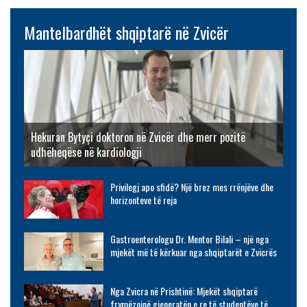
Mantelbardhët shqiptarë në Zvicër
Hekuran Bytyçi doktoron në Zvicër dhe merr pozitë
udhëheqëse në kardiologji
Privilegj apo sfidë? Një brez mes rrënjëve dhe
horizonteve të reja
Gastroenterologu Dr. Mentor Bilali – një nga
mjekët më të kërkuar nga shqiptarët e Zvicrës
Nga Zvicra në Prishtinë: Mjekët shqiptarë
frymëzojnë gjeneratën e re të studentëve të