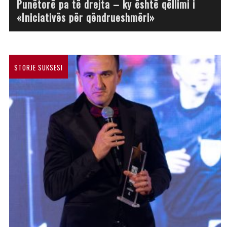
Punëtorë pa të drejta – ky është qëllimi i
«Iniciativës për qëndrueshmëri»
STORJE SUKSESI