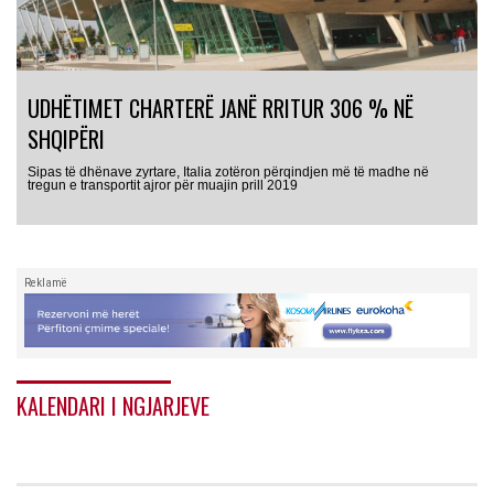
UDHËTIMET CHARTERË JANË RRITUR 306 % NË
SHQIPËRI
Sipas të dhënave zyrtare, Italia zotëron përqindjen më të madhe në
tregun e transportit ajror për muajin prill 2019
Reklamë
KALENDARI I NGJARJEVE