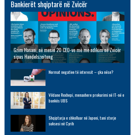
Bankierët shqiptarë në Zvicër
Gzim Hasani, në mesin 20 CEO-ve më me ndikim në Zvicër
sipas Handelszeitung
Normat negative të interesit – çka nëse?
Vildane Rexhepi, menaxhere prokurimi në IT-në e
bankës UBS
Shqiptarja e shkolluar në Japoni, tani storje
suksesi në Cyrih