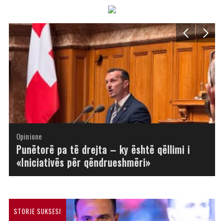
Opinione
Opinione
Opinione
Opinione
Opinione
Opinione
Opinione
Opinione
Punëtorë pa të drejta – ky është qëllimi i
«Iniciativës për qëndrueshmëri»
STORJE SUKSESI