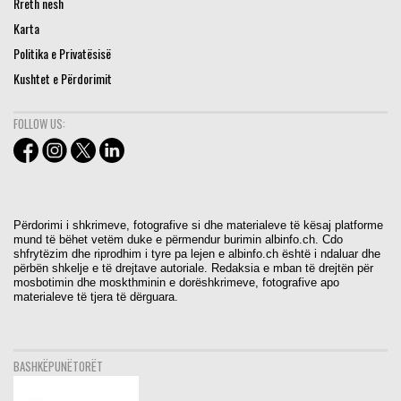
Rreth nesh
Karta
Politika e Privatësisë
Kushtet e Përdorimit
FOLLOW US:
Përdorimi i shkrimeve, fotografive si dhe materialeve të kësaj platforme
mund të bëhet vetëm duke e përmendur burimin albinfo.ch. Cdo
shfrytëzim dhe riprodhim i tyre pa lejen e albinfo.ch është i ndaluar dhe
përbën shkelje e të drejtave autoriale. Redaksia e mban të drejtën për
mosbotimin dhe moskthminin e dorëshkrimeve, fotografive apo
materialeve të tjera të dërguara.
BASHKËPUNËTORËT