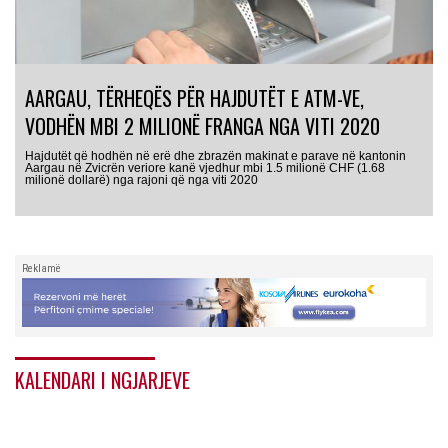
AARGAU, TËRHEQËS PËR HAJDUTËT E ATM-VE,
VODHËN MBI 2 MILIONË FRANGA NGA VITI 2020
Hajdutët që hodhën në erë dhe zbrazën makinat e parave në kantonin
Aargau në Zvicrën veriore kanë vjedhur mbi 1.5 milionë CHF (1.68
milionë dollarë) nga rajoni që nga viti 2020
Reklamë
KALENDARI I NGJARJEVE