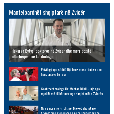
Mantelbardhët shqiptarë në Zvicër
Hekuran Bytyçi doktoron në Zvicër dhe merr pozitë
udhëheqëse në kardiologji
Privilegj apo sfidë? Një brez mes rrënjëve dhe
horizonteve të reja
Gastroenterologu Dr. Mentor Bilali – një nga
mjekët më të kërkuar nga shqiptarët e Zvicrës
Nga Zvicra në Prishtinë: Mjekët shqiptarë
frymëzojnë gjeneratën e re të studentëve të