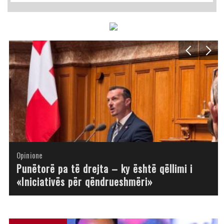
Opinione
Opinione
Opinione
Opinione
Opinione
Opinione
Opinione
Opinione
Punëtorë pa të drejta – ky është qëllimi i
«Iniciativës për qëndrueshmëri»