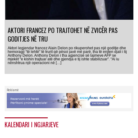
AKTORI FRANCEZ PO TRAJTOHET NË ZVICËR PAS
GODITJES NË TRU
Aktori legjendar francez Alain Delon po rikuperohet pas një goditje dhe
hemoragji “të lehtë” të trurit që pësoi javë më parë, tha të enjten djali i tij
Anthony Delon. Anthony Delon i tha agjencisë së lajmeve AFP se
mjekët “e kishin trajtuar atë dhe gjendja e tij ishte stabilizuar”. “Ai iu
nënshtrua një operacioni në […]
Reklamë
KALENDARI I NGJARJEVE