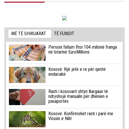
MË TË SHIKUARAT
TË FUNDIT
Personi fatlum fitoi 104 milionë franga
në lotarinë EuroMillions
Kosovë: Një jetë e re për qentë
endacakë
Rasti i kosovarit shtyn Aargaun të
ndryshojë manualin për dhënien e
pasaportës
Kosovë: Konfirmohet rasti i parë me
Virusin e Nilit