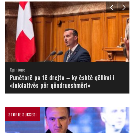
Opinione
Opinione
Opinione
Opinione
Opinione
Opinione
Opinione
Opinione
Punëtorë pa të drejta – ky është qëllimi i
«Iniciativës për qëndrueshmëri»
STORJE SUKSESI