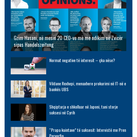
Gzim Hasani, në mesin 20 CEO-ve më me ndikim në Zvicër
sipas Handelszeitung
Normat negative të interesit – çka nëse?
Vildane Rexhepi, menaxhere prokurimi në IT-në e
bankës UBS
Shqiptarja e shkolluar në Japoni, tani storje
suksesi në Cyrih
“Prapa kuintave” të suksesit: Intervistë me Pren
Pervorfin