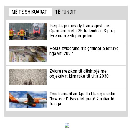
MË TË SHIKUARAT
TË FUNDIT
Përplasje mes dy tramvajesh në
Gjermani, rreth 25 të lënduar, 3 prej
tyre në rrezik për jetën
Posta zvicerane rrit çmimet e letrave
nga viti 2027
Zvicra rrezikon të dështojë me
objektivat klimatike të vitit 2030
Fondi amerikan Apollo blen gjigantin
“low-cost” EasyJet për 6.2 miliardë
franga