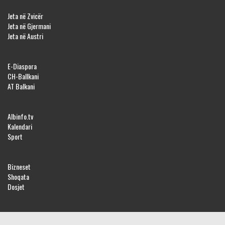
Jeta në Zvicër
Jeta në Gjermani
Jeta në Austri
E-Diaspora
CH-Ballkani
AT Balkani
Albinfo.tv
Kalendari
Sport
Bizneset
Shoqata
Dosjet