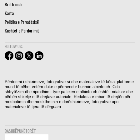
Rreth nesh
Karta
Politika e Privatësisë
Kushtet e Përdorimit
FOLLOW US:
Përdorimi i shkrimeve, fotografive si dhe materialeve të kësaj platforme
mund të bëhet vetëm duke e përmendur burimin albinfo.ch. Cdo
shfrytëzim dhe riprodhim i tyre pa lejen e albinfo.ch është i ndaluar dhe
përbën shkelje e të drejtave autoriale. Redaksia e mban të drejtën për
mosbotimin dhe moskthminin e dorëshkrimeve, fotografive apo
materialeve të tjera të dërguara.
BASHKËPUNËTORËT