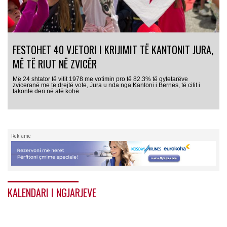
FESTOHET 40 VJETORI I KRIJIMIT TË KANTONIT JURA,
MË TË RIUT NË ZVICËR
Më 24 shtator të vitit 1978 me votimin pro të 82.3% të qytetarëve
zviceranë me të drejtë vote, Jura u nda nga Kantoni i Bernës, të cilit i
takonte deri në atë kohë
Reklamë
KALENDARI I NGJARJEVE