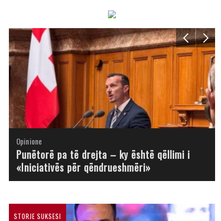
Opinione
Opinione
Opinione
Opinione
Opinione
Opinione
Opinione
Opinione
Punëtorë pa të drejta – ky është qëllimi i
«Iniciativës për qëndrueshmëri»
STORJE SUKSESI