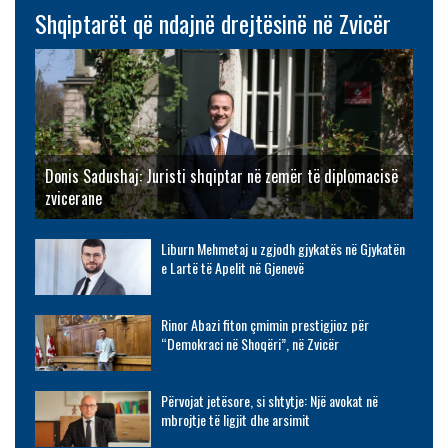
Shqiptarët që ndajnë drejtësinë në Zvicër
Donis Sadushaj: Juristi shqiptar në zemër të diplomacisë
zvicerane
Liburn Mehmetaj u zgjodh gjykatës në Gjykatën
e Lartë të Apelit në Gjenevë
Rinor Abazi fiton çmimin prestigjioz për
“Demokraci në Shoqëri”, në Zvicër
Përvojat jetësore, si shtytje: Një avokat në
mbrojtje të ligjit dhe arsimit