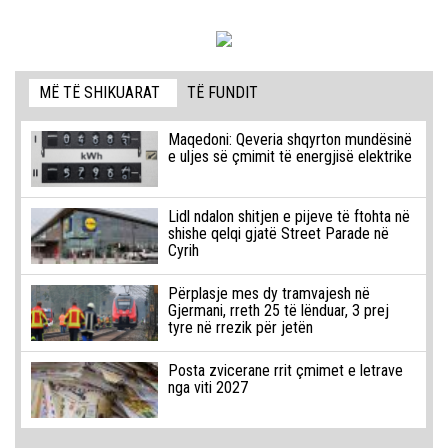
MË TË SHIKUARAT
TË FUNDIT
Maqedoni: Qeveria shqyrton mundësinë
e uljes së çmimit të energjisë elektrike
Lidl ndalon shitjen e pijeve të ftohta në
shishe qelqi gjatë Street Parade në
Cyrih
Përplasje mes dy tramvajesh në
Gjermani, rreth 25 të lënduar, 3 prej
tyre në rrezik për jetën
Posta zvicerane rrit çmimet e letrave
nga viti 2027