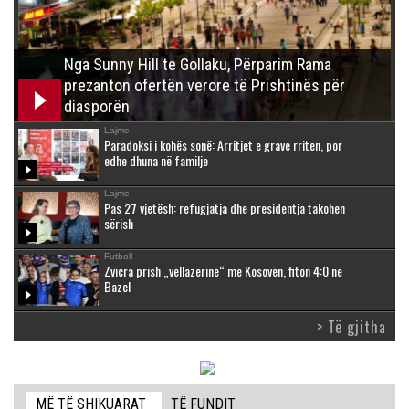
Nga Sunny Hill te Gollaku, Përparim Rama
prezanton ofertën verore të Prishtinës për
diasporën
Lajme
Paradoksi i kohës sonë: Arritjet e grave rriten, por
edhe dhuna në familje
Lajme
Pas 27 vjetësh: refugjatja dhe presidentja takohen
sërish
Futboll
Zvicra prish „vëllazërinë“ me Kosovën, fiton 4:0 në
Bazel
> Të gjitha
MË TË SHIKUARAT
TË FUNDIT