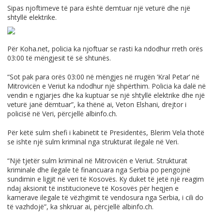
Sipas njoftimeve të para është demtuar një veturë dhe një
shtyllë elektrike.
Për
Koha.net
, policia ka njoftuar se rasti ka ndodhur rreth orës
03:00 të mëngjesit të së shtunës.
“Sot pak para orës 03:00 në mëngjes në rrugën ‘Kral Petar’ në
Mitrovicën e Veriut ka ndodhur një shpërthim. Policia ka dalë në
vendin e ngjarjes dhe ka kuptuar se një shtyllë elektrike dhe një
veturë janë dëmtuar”, ka thënë ai, Veton Elshani, drejtor i
policisë në Veri, përcjellë
albinfo.ch
.
Për këtë sulm shefi i kabinetit të Presidentës, Blerim Vela thotë
se ishte një sulm kriminal nga strukturat ilegale në Veri.
“Një tjetër sulm kriminal në Mitrovicën e Veriut. Strukturat
kriminale dhe ilegale të financuara nga Serbia po pengojnë
sundimin e ligjit në veri të Kosovës. Ky duket të jetë një reagim
ndaj aksionit të institucioneve të Kosovës për heqjen e
kamerave ilegale të vëzhgimit të vendosura nga Serbia, i cili do
të vazhdojë”, ka shkruar ai, përcjellë
albinfo.ch
.