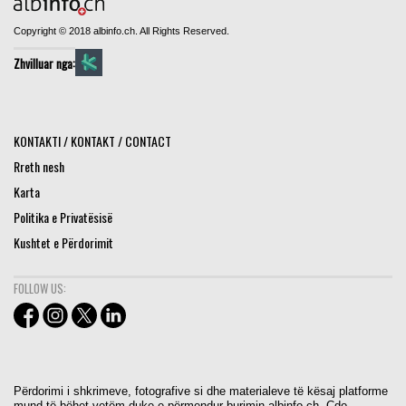
Copyright © 2018 albinfo.ch. All Rights Reserved.
Zhvilluar nga:
KONTAKTI / KONTAKT / CONTACT
Rreth nesh
Karta
Politika e Privatësisë
Kushtet e Përdorimit
FOLLOW US:
Përdorimi i shkrimeve, fotografive si dhe materialeve të kësaj platforme
mund të bëhet vetëm duke e përmendur burimin albinfo.ch. Cdo