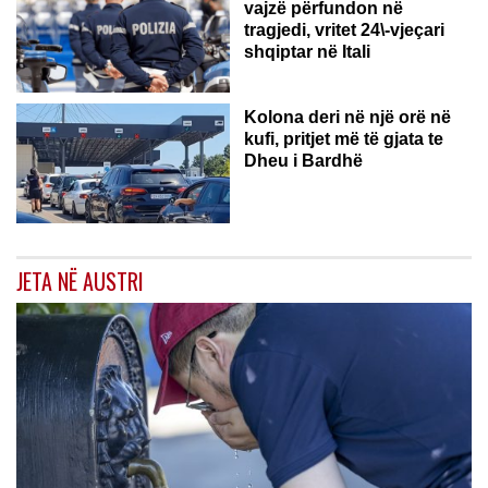
vajzë përfundon në
tragjedi, vritet 24\-vjeçari
shqiptar në Itali
Kolona deri në një orë në
kufi, pritjet më të gjata te
Dheu i Bardhë
JETA NË AUSTRI