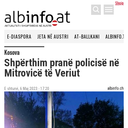
Shqip
menu
E-DIASPORA
JETA NË AUSTRI
AT-BALLKANI
ALBINFO.TV
Kosova
Shpërthim pranë policisë në
Mitrovicë të Veriut
albinfo.ch
E shtunë, 6 Maj 2023 - 17:20