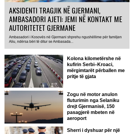
AKSIDENTI TRAGJIK NË GJERMANI,
AMBASADORI AJETI: JEMI NË KONTAKT ME
AUTORITETET GJERMANE
Ambasadori i Kosovës në Gjermani shprehu ngushëllime për familjen
Aliu, ndërsa bëri të ditur se Ambasada...
Kolona kilometërshe në
kufirin Serbi–Kroaci,
mërgimtarët përballen me
pritje të gjata
Zogu në motor anulon
fluturimin nga Selaniku
drejt Gjermanisë, 150
pasagjerë mbeten në
ITALI
aeroport
Sherri i dyshuar për një