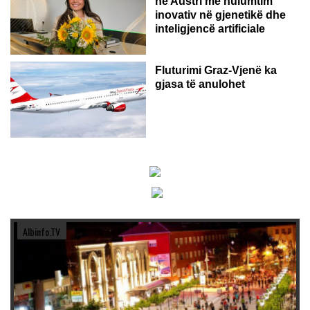
në Austri me hulumtim
inovativ në gjenetikë dhe
inteligjencë artificiale
Fluturimi Graz-Vjenë ka
gjasa të anulohet
Albinfo.TV