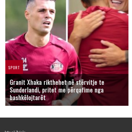
SPORT
Granit Xhaka rikthehet në stërvitje te
Sunderlandi, pritet me përqafime nga
bashkëlojtarët