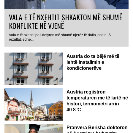
VALA E TË NXEHTIT SHKAKTON MË SHUMË
KONFLIKTE NË VJENË
Vala e të nxehtit po i detyron më shumë njerëz të dalin jashtë. Si
rezultat, edhe...
Austria do ta bëjë më të
lehtë instalimin e
kondicionerëve
Austria regjistron
temperaturën më të lartë në
histori, termometri arrin
40.8°C
AUSTRI
Pranvera Berisha doktoron