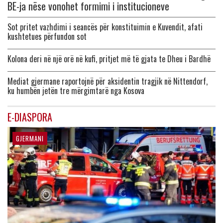
BE-ja nëse vonohet formimi i institucioneve
Sot pritet vazhdimi i seancës për konstituimin e Kuvendit, afati
kushtetues përfundon sot
Kolona deri në një orë në kufi, pritjet më të gjata te Dheu i Bardhë
Mediat gjermane raportojnë për aksidentin tragjik në Nittendorf,
ku humbën jetën tre mërgimtarë nga Kosova
E-DIASPORA
GJERMANI