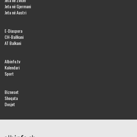
Jeta në Zvicër
Jeta në Gjermani
Jeta në Austri
E-Diaspora
CH-Ballkani
AT Balkani
Albinfo.tv
Kalendari
Sport
Bizneset
Shoqata
Dosjet