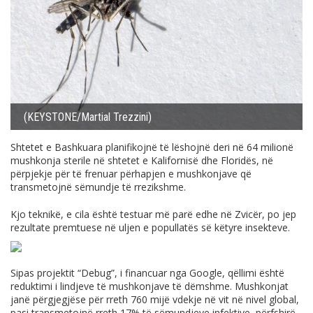
(KEYSTONE/Martial Trezzini)
Shtetet e Bashkuara planifikojnë të lëshojnë deri në 64 milionë
mushkonja sterile në shtetet e Kalifornisë dhe Floridës, në
përpjekje për të frenuar përhapjen e mushkonjave që
transmetojnë sëmundje të rrezikshme.
Kjo teknikë, e cila është testuar më parë edhe në Zvicër, po jep
rezultate premtuese në uljen e popullatës së këtyre insekteve.
Sipas projektit “Debug”, i financuar nga Google, qëllimi është
reduktimi i lindjeve të mushkonjave të dëmshme. Mushkonjat
janë përgjegjëse për rreth 760 mijë vdekje në vit në nivel global,
pasi transmetojnë rreth 17% të sëmundjeve infektive, përfshirë