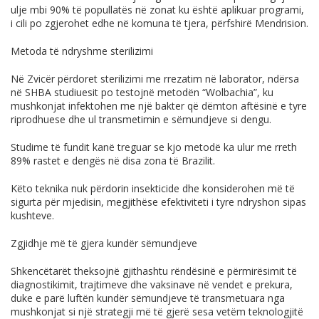
ulje mbi 90% të popullatës në zonat ku është aplikuar programi,
i cili po zgjerohet edhe në komuna të tjera, përfshirë Mendrision.
Metoda të ndryshme sterilizimi
Në Zvicër përdoret sterilizimi me rrezatim në laborator, ndërsa
në SHBA studiuesit po testojnë metodën “Wolbachia”, ku
mushkonjat infektohen me një bakter që dëmton aftësinë e tyre
riprodhuese dhe ul transmetimin e sëmundjeve si dengu.
Studime të fundit kanë treguar se kjo metodë ka ulur me rreth
89% rastet e dengës në disa zona të Brazilit.
Këto teknika nuk përdorin insekticide dhe konsiderohen më të
sigurta për mjedisin, megjithëse efektiviteti i tyre ndryshon sipas
kushteve.
Zgjidhje më të gjera kundër sëmundjeve
Shkencëtarët theksojnë gjithashtu rëndësinë e përmirësimit të
diagnostikimit, trajtimeve dhe vaksinave në vendet e prekura,
duke e parë luftën kundër sëmundjeve të transmetuara nga
mushkonjat si një strategji më të gjerë sesa vetëm teknologjitë