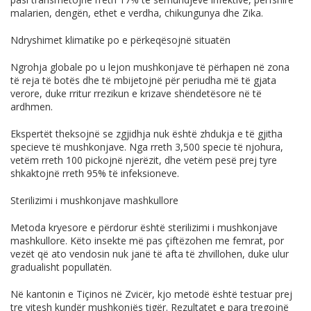
malarien, dengën, ethet e verdha, chikungunya dhe Zika.
Ndryshimet klimatike po e përkeqësojnë situatën
Ngrohja globale po u lejon mushkonjave të përhapen në zona
të reja të botës dhe të mbijetojnë për periudha më të gjata
verore, duke rritur rrezikun e krizave shëndetësore në të
ardhmen.
Ekspertët theksojnë se zgjidhja nuk është zhdukja e të gjitha
specieve të mushkonjave. Nga rreth 3,500 specie të njohura,
vetëm rreth 100 pickojnë njerëzit, dhe vetëm pesë prej tyre
shkaktojnë rreth 95% të infeksioneve.
Sterilizimi i mushkonjave mashkullore
Metoda kryesore e përdorur është sterilizimi i mushkonjave
mashkullore. Këto insekte më pas çiftëzohen me femrat, por
vezët që ato vendosin nuk janë të afta të zhvillohen, duke ulur
gradualisht popullatën.
Në kantonin e Tiçinos në Zvicër, kjo metodë është testuar prej
tre vitesh kundër mushkonjës tigër. Rezultatet e para tregojnë