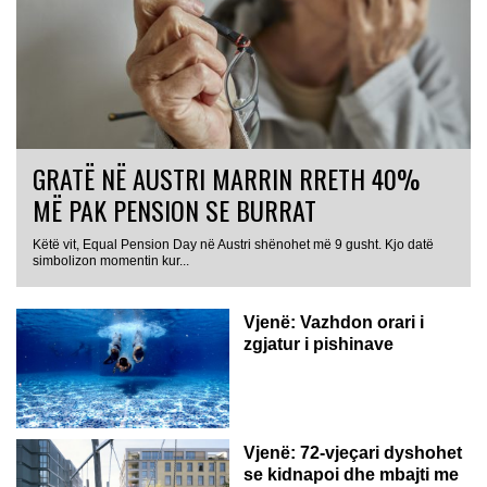
GRATË NË AUSTRI MARRIN RRETH 40%
MË PAK PENSION SE BURRAT
Këtë vit, Equal Pension Day në Austri shënohet më 9 gusht. Kjo datë
simbolizon momentin kur...
Vjenë: Vazhdon orari i
zgjatur i pishinave
Vjenë: 72-vjeçari dyshohet
se kidnapoi dhe mbajti me