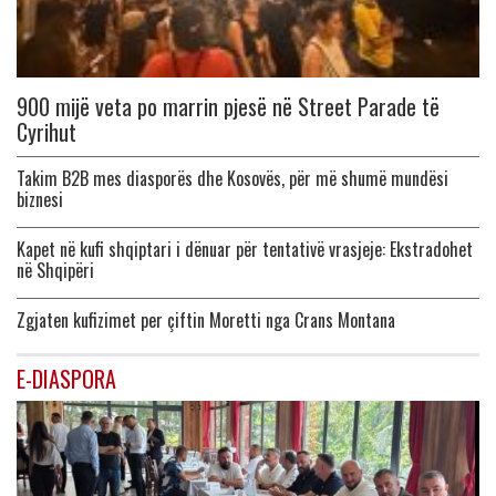
900 mijë veta po marrin pjesë në Street Parade të
Cyrihut
Takim B2B mes diasporës dhe Kosovës, për më shumë mundësi
biznesi
Kapet në kufi shqiptari i dënuar për tentativë vrasjeje: Ekstradohet
në Shqipëri
Zgjaten kufizimet per çiftin Moretti nga Crans Montana
E-DIASPORA