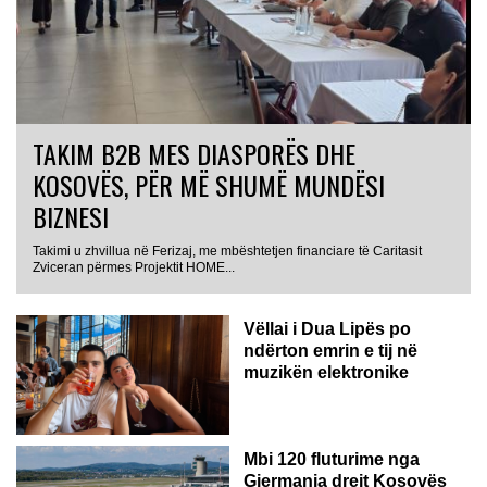
TAKIM B2B MES DIASPORËS DHE
KOSOVËS, PËR MË SHUMË MUNDËSI
BIZNESI
Takimi u zhvillua në Ferizaj, me mbështetjen financiare të Caritasit
Zviceran përmes Projektit HOME...
Vëllai i Dua Lipës po
ndërton emrin e tij në
muzikën elektronike
GJERMANI
Mbi 120 fluturime nga
Gjermania drejt Kosovës