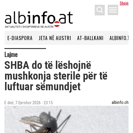
Shqip
menu
E-DIASPORA
JETA NË AUSTRI
AT-BALLKANI
ALBINFO.TV
Lajme
SHBA do të lëshojnë
mushkonja sterile për të
luftuar sëmundjet
albinfo.ch
E diel, 7 Qershor 2026 - 23:15