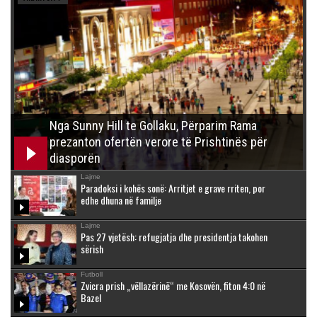
Nga Sunny Hill te Gollaku, Përparim Rama
prezanton ofertën verore të Prishtinës për
diasporën
Lajme
Paradoksi i kohës sonë: Arritjet e grave rriten, por
edhe dhuna në familje
Lajme
Pas 27 vjetësh: refugjatja dhe presidentja takohen
sërish
Futboll
Zvicra prish „vëllazërinë“ me Kosovën, fiton 4:0 në
Bazel