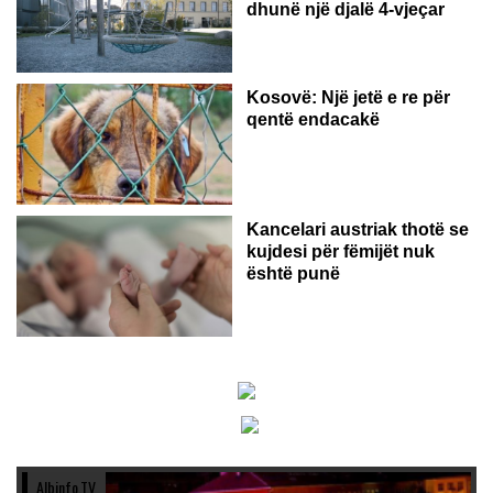
dhunë një djalë 4-vjeçar
Kosovë: Një jetë e re për
qentë endacakë
Kancelari austriak thotë se
kujdesi për fëmijët nuk
është punë
Albinfo.TV