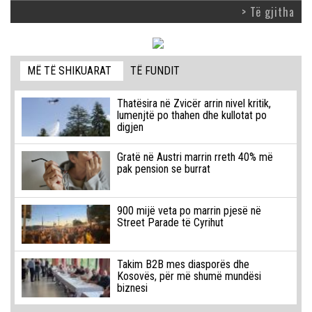
> Të gjitha
MË TË SHIKUARAT
TË FUNDIT
Thatësira në Zvicër arrin nivel kritik,
lumenjtë po thahen dhe kullotat po
digjen
Gratë në Austri marrin rreth 40% më
pak pension se burrat
900 mijë veta po marrin pjesë në
Street Parade të Cyrihut
Takim B2B mes diasporës dhe
Kosovës, për më shumë mundësi
biznesi