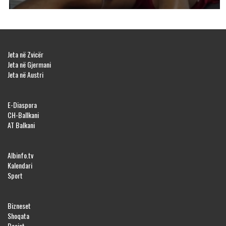
Jeta në Zvicër
Jeta në Gjermani
Jeta në Austri
E-Diaspora
CH-Ballkani
AT Balkani
Albinfo.tv
Kalendari
Sport
Bizneset
Shoqata
Dosjet