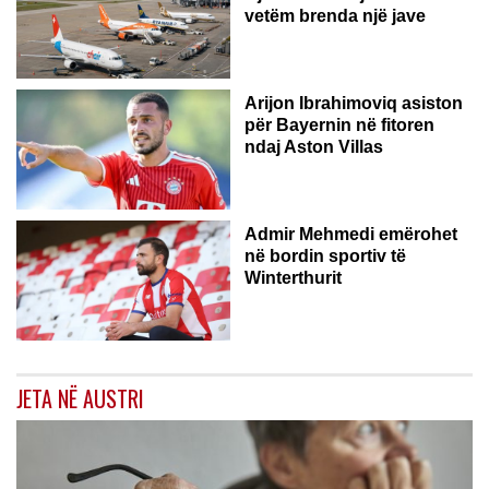
vetëm brenda një jave
Arijon Ibrahimoviq asiston
për Bayernin në fitoren
ndaj Aston Villas
ZVICËR
Admir Mehmedi emërohet
në bordin sportiv të
Winterthurit
JETA NË AUSTRI