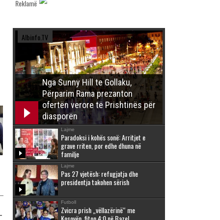
Reklamë
Albinfo.TV
Nga Sunny Hill te Gollaku,
Përparim Rama prezanton
ofertën verore të Prishtinës për
diasporën
Lajme
Paradoksi i kohës sonë: Arritjet e
grave rriten, por edhe dhuna në
familje
Lajme
Pas 27 vjetësh: refugjatja dhe
presidentja takohen sërish
Futboll
Zvicra prish „vëllazërinë“ me
-
Kosovën, fiton 4:0 në Bazel