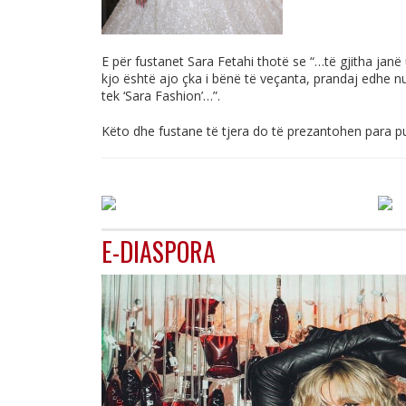
E për fustanet Sara Fetahi thotë se “…të gjitha jan
kjo është ajo çka i bënë të veçanta, prandaj edhe nu
tek ‘Sara Fashion’…”.
Këto dhe fustane të tjera do të prezantohen para pub
E-DIASPORA