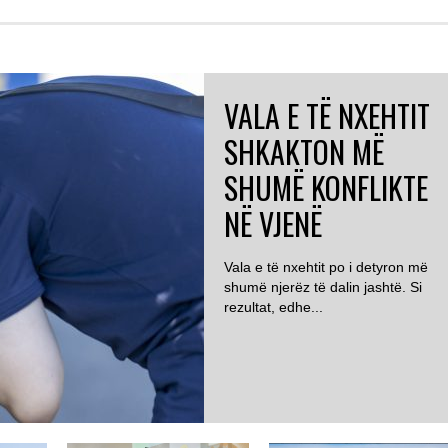
VALA E TË NXEHTIT
SHKAKTON MË
SHUMË KONFLIKTE
NË VJENË
Vala e të nxehtit po i detyron më
shumë njerëz të dalin jashtë. Si
rezultat, edhe...
AUSTRI