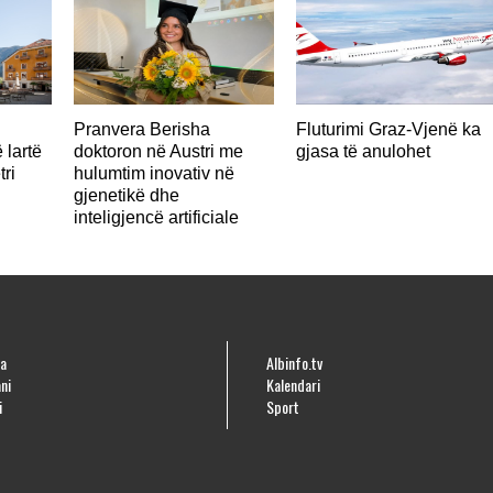
Pranvera Berisha
Fluturimi Graz-Vjenë ka
 lartë
doktoron në Austri me
gjasa të anulohet
tri
hulumtim inovativ në
gjenetikë dhe
inteligjencë artificiale
a
Albinfo.tv
ni
Kalendari
i
Sport