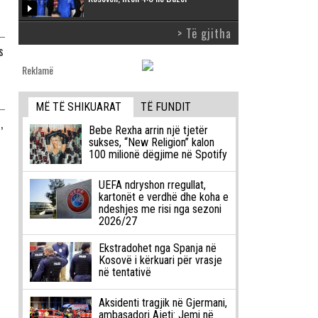
> Të gjitha
s
Reklamë
MË TË SHIKUARAT
TË FUNDIT
,
Bebe Rexha arrin një tjetër
sukses, “New Religion” kalon
100 milionë dëgjime në Spotify
UEFA ndryshon rregullat,
kartonët e verdhë dhe koha e
ndeshjes me risi nga sezoni
2026/27
Ekstradohet nga Spanja në
Kosovë i kërkuari për vrasje
në tentativë
Aksidenti tragjik në Gjermani,
ambasadori Ajeti: Jemi në