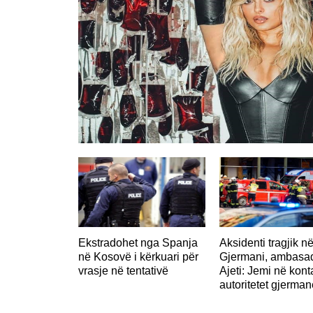
GJERMANI
Ekstradohet nga Spanja
Aksidenti tragjik n
në Kosovë i kërkuari për
Gjermani, ambasad
vrasje në tentativë
Ajeti: Jemi në kon
autoritetet gjerman