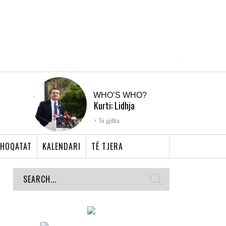
WHO’S WHO?
Kurti: Lidhja
Shqiptare e Prizrenit,
Të gjitha
nyja që bashkoi �...
HOQATAT
KALENDARI
TË TJERA