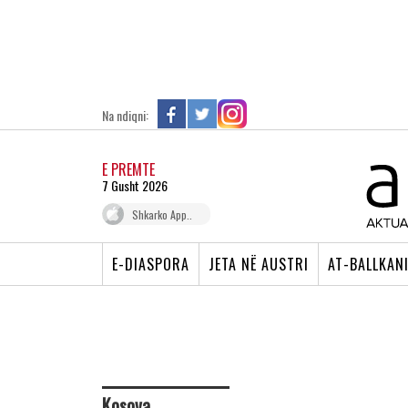
Na ndiqni:
E PREMTE
7 Gusht 2026
Shkarko App..
E-DIASPORA
JETA NË AUSTRI
AT-BALLKAN
Kosova