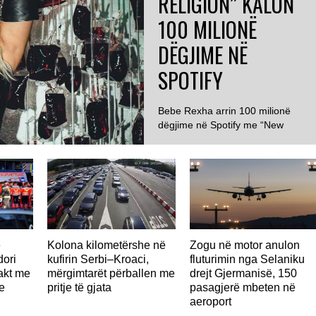
RELIGION” KALON
100 MILIONË
DËGJIME NË
SPOTIFY
Bebe Rexha arrin 100 milionë
dëgjime në Spotify me “New
Religion” ...
ë
Kolona kilometërshe në
Zogu në motor anulon
ori
kufirin Serbi–Kroaci,
fluturimin nga Selaniku
takt me
mërgimtarët përballen me
drejt Gjermanisë, 150
e
pritje të gjata
pasagjerë mbeten në
aeroport