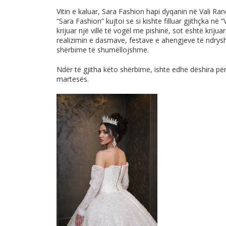
Vitin e kaluar, Sara Fashion hapi dyqanin në Vali Ranc
“Sara Fashion” kujtoi se si kishte filluar gjithçka në 
krijuar një villë të vogël me pishinë, sot është kriju
realizimin e dasmave, festave e ahengjeve të ndrys
shërbime të shumëllojshme.
Ndër të gjitha këto shërbime, ishte edhe dëshira për
martesës.