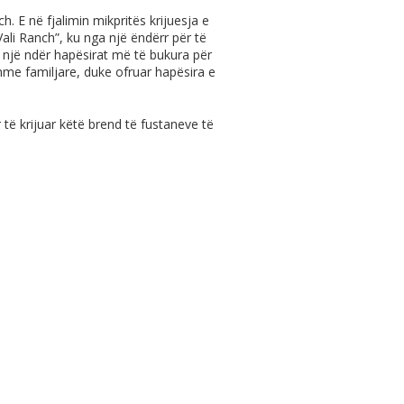
h. E në fjalimin mikpritës krijuesja e
“Vali Ranch”, ku nga një ëndërr për të
ar një ndër hapësirat më të bukura për
hme familjare, duke ofruar hapësira e
 të krijuar këtë brend të fustaneve të