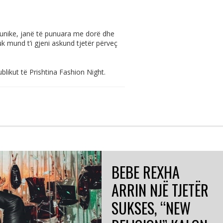
ë unike, janë të punuara me dorë dhe
k mund t’i gjeni askund tjetër përveç
likut të Prishtina Fashion Night.
BEBE REXHA
ARRIN NJË TJETËR
SUKSES, “NEW