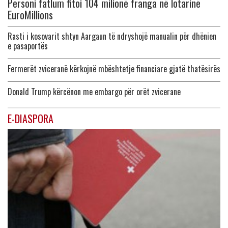
Personi fatlum fitoi 104 milionë franga në lotarinë
EuroMillions
Rasti i kosovarit shtyn Aargaun të ndryshojë manualin për dhënien
e pasaportës
Fermerët zviceranë kërkojnë mbështetje financiare gjatë thatësirës
Donald Trump kërcënon me embargo për orët zvicerane
E-DIASPORA