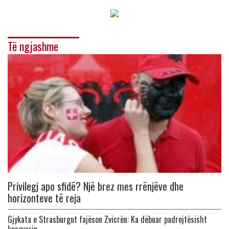
Të ngjashme
Privilegj apo sfidë? Një brez mes rrënjëve dhe
horizonteve të reja
Gjykata e Strasburgut fajëson Zvicrën: Ka dëbuar padrejtësisht