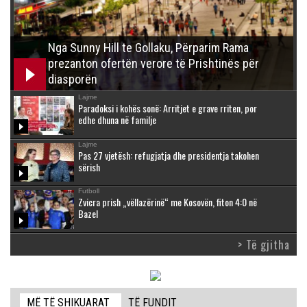
Nga Sunny Hill te Gollaku, Përparim Rama
prezanton ofertën verore të Prishtinës për
diasporën
Lajme
Paradoksi i kohës sonë: Arritjet e grave rriten, por
edhe dhuna në familje
Lajme
Pas 27 vjetësh: refugjatja dhe presidentja takohen
sërish
Futboll
Zvicra prish „vëllazërinë“ me Kosovën, fiton 4:0 në
Bazel
> Të gjitha
MË TË SHIKUARAT
TË FUNDIT