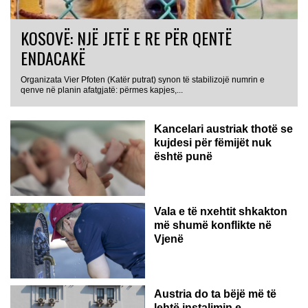
KOSOVË: NJË JETË E RE PËR QENTË
ENDACAKË
Organizata Vier Pfoten (Katër putrat) synon të stabilizojë numrin e
qenve në planin afatgjatë: përmes kapjes,...
Kancelari austriak thotë se
kujdesi për fëmijët nuk
është punë
Vala e të nxehtit shkakton
më shumë konflikte në
Vjenë
Austria do ta bëjë më të
lehtë instalimin e