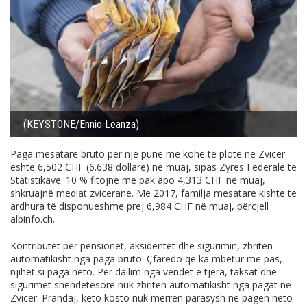
(KEYSTONE/Ennio Leanza)
Paga mesatare bruto për një punë me kohë të plotë në Zvicër
është 6,502 CHF (6.638 dollarë) në muaj, sipas Zyrës Federale të
Statistikave. 10 % fitojnë më pak apo 4,313 CHF në muaj,
shkruajnë mediat zvicerane. Më 2017, familja mesatare kishte të
ardhura të disponueshme prej 6,984 CHF në muaj, përcjell
albinfo.ch
.
Kontributet për pensionet, aksidentet dhe sigurimin, zbriten
automatikisht nga paga bruto. Çfarëdo që ka mbetur më pas,
njihet si paga neto. Për dallim nga vendet e tjera, taksat dhe
sigurimet shëndetësore nuk zbriten automatikisht nga pagat në
Zvicër. Prandaj, këto kosto nuk merren parasysh në pagën neto