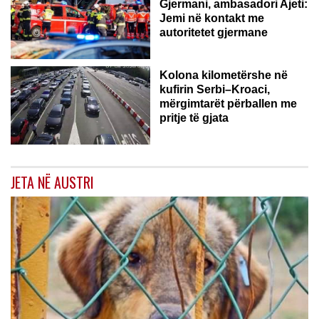
Gjermani, ambasadori Ajeti:
Jemi në kontakt me
autoritetet gjermane
Kolona kilometërshe në
kufirin Serbi–Kroaci,
mërgimtarët përballen me
pritje të gjata
JETA NË AUSTRI