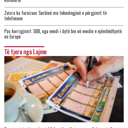
kosovarin
Zvicra ka furnizuar Serbinë me teknologjinë e përgjimit të
telefonave
Pas korrigjimit: SBB, nga vendi i dytë bie në vendin e njëmbëdhjetë
në Evropë
Të tjera nga Lajme