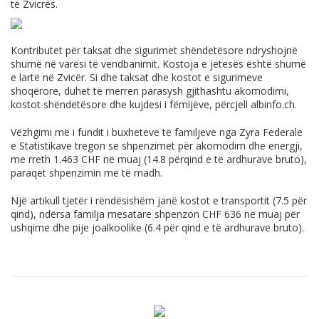
të Zvicrës.
Kontributet për taksat dhe sigurimet shëndetësore ndryshojnë
shumë në varësi të vendbanimit. Kostoja e jetesës është shumë
e lartë në Zvicër. Si dhe taksat dhe kostot e sigurimeve
shoqërore, duhet të merren parasysh gjithashtu akomodimi,
kostot shëndetësore dhe kujdesi i fëmijëve, përcjell
albinfo.ch
.
Vëzhgimi më i fundit i buxheteve të familjeve nga Zyra Federale
e Statistikave tregon se shpenzimet për akomodim dhe energji,
me rreth 1.463 CHF në muaj (14.8 përqind e të ardhurave bruto),
paraqet shpenzimin më të madh.
Një artikull tjetër i rëndësishëm janë kostot e transportit (7.5 për
qind), ndërsa familja mesatare shpenzon CHF 636 në muaj për
ushqime dhe pije joalkoolike (6.4 për qind e të ardhurave bruto).