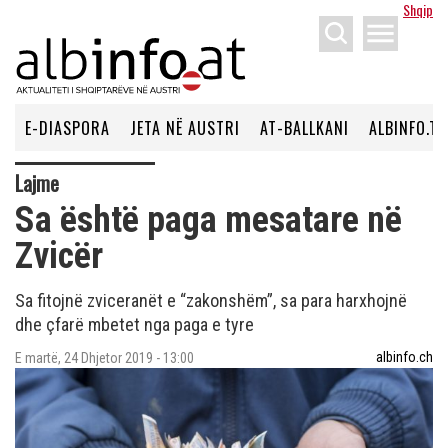
Shqip
menu
E-DIASPORA
JETA NË AUSTRI
AT-BALLKANI
ALBINFO.TV
Lajme
Sa është paga mesatare në
Zvicër
Sa fitojnë zviceranët e “zakonshëm”, sa para harxhojnë
dhe çfarë mbetet nga paga e tyre
albinfo.ch
E martë, 24 Dhjetor 2019 - 13:00