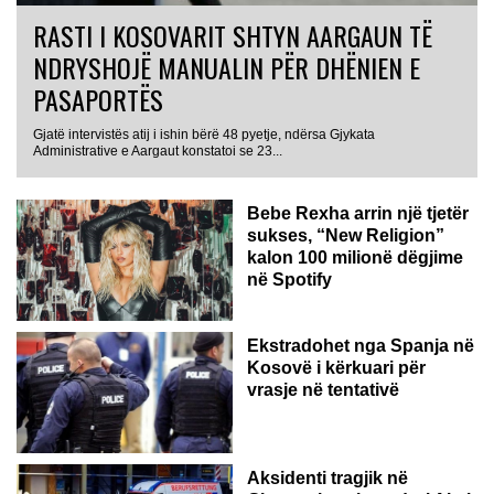
RASTI I KOSOVARIT SHTYN AARGAUN TË
NDRYSHOJË MANUALIN PËR DHËNIEN E
PASAPORTËS
Gjatë intervistës atij i ishin bërë 48 pyetje, ndërsa Gjykata
Administrative e Aargaut konstatoi se 23...
Bebe Rexha arrin një tjetër
sukses, “New Religion”
kalon 100 milionë dëgjime
në Spotify
Ekstradohet nga Spanja në
Kosovë i kërkuari për
vrasje në tentativë
GJERMANI
Aksidenti tragjik në