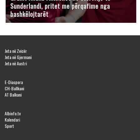
Sunderlandi, pritet me përqafime nga
bashkëlojtarët
Jeta në Zvicër
Jeta në Gjermani
Jeta në Austri
E-Diaspora
CH-Ballkani
AT Balkani
Albinfo.tv
Kalendari
Sport