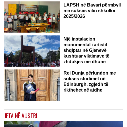
LAPSH në Bavari përmbyll
me sukses vitin shkollor
2025/2026
Një instalacion
monumental i artistit
shqiptar në Gjenevë
kushtuar viktimave të
zhdukjes me dhunë
Rei Dunja përfundon me
sukses studimet në
Edinburgh, zgjedh të
rikthehet në atdhe
JETA NË AUSTRI