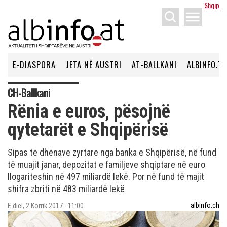
Shqip
menu
E-DIASPORA
JETA NË AUSTRI
AT-BALLKANI
ALBINFO.TV
CH-Ballkani
Rënia e euros, pësojnë
qytetarët e Shqipërisë
Sipas të dhënave zyrtare nga banka e Shqipërisë, në fund
të muajit janar, depozitat e familjeve shqiptare në euro
llogariteshin në 497 miliardë lekë. Por në fund të majit
shifra zbriti në 483 miliardë lekë
albinfo.ch
E diel, 2 Korrik 2017 - 11:00