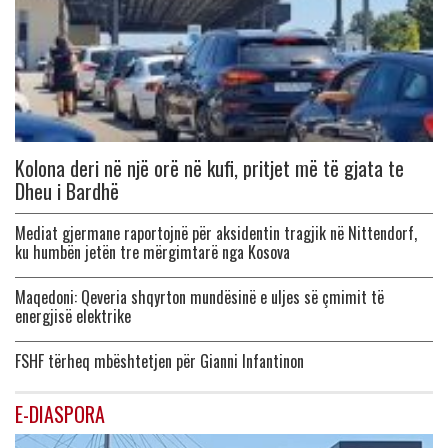
Kolona deri në një orë në kufi, pritjet më të gjata te
Dheu i Bardhë
Mediat gjermane raportojnë për aksidentin tragjik në Nittendorf,
ku humbën jetën tre mërgimtarë nga Kosova
Maqedoni: Qeveria shqyrton mundësinë e uljes së çmimit të
energjisë elektrike
FSHF tërheq mbështetjen për Gianni Infantinon
E-DIASPORA