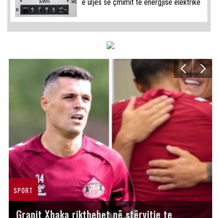
e uljes së çmimit të energjisë elektrike
SPORT
Granit Xhaka rikthehet në stërvitje te