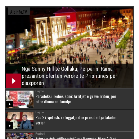
Albinfo.TV
Nga Sunny Hill te Gollaku, Përparim Rama
prezanton ofertën verore të Prishtinës për
diasporën
Lajme
Paradoksi i kohës sonë: Arritjet e grave rriten, por
edhe dhuna në familje
Lajme
Pas 27 vjetësh: refugjatja dhe presidentja takohen
sërish
Futboll
Zvicra prish „vëllazërinë“ me Kosovën, fiton 4:0 në