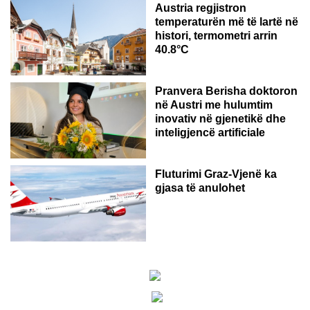
Austria regjistron
temperaturën më të lartë në
histori, termometri arrin
40.8°C
AUSTRI
Pranvera Berisha doktoron
në Austri me hulumtim
inovativ në gjenetikë dhe
inteligjencë artificiale
Fluturimi Graz-Vjenë ka
gjasa të anulohet