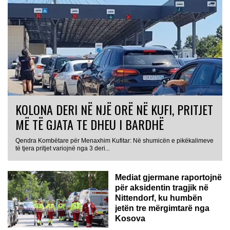
KOLONA DERI NË NJË ORË NË KUFI, PRITJET
MË TË GJATA TE DHEU I BARDHË
Qendra Kombëtare për Menaxhim Kufitar: Në shumicën e pikëkalimeve
GJERMANI
të tjera pritjet variojnë nga 3 deri...
Mediat gjermane raportojnë
për aksidentin tragjik në
Nittendorf, ku humbën
jetën tre mërgimtarë nga
Kosova