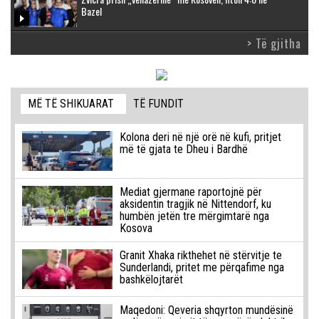
Bazel
> Të gjitha
MË TË SHIKUARAT
TË FUNDIT
Kolona deri në një orë në kufi, pritjet
më të gjata te Dheu i Bardhë
Mediat gjermane raportojnë për
aksidentin tragjik në Nittendorf, ku
humbën jetën tre mërgimtarë nga
Kosova
Granit Xhaka rikthehet në stërvitje te
Sunderlandi, pritet me përqafime nga
bashkëlojtarët
Maqedoni: Qeveria shqyrton mundësinë