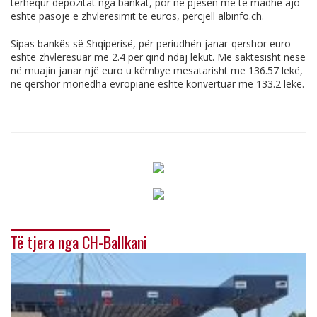
tërhequr depozitat nga bankat, por në pjesën më të madhe ajo
është pasojë e zhvlerësimit të euros, përcjell
albinfo.ch
.
Sipas bankës së Shqipërisë, për periudhën janar-qershor euro
është zhvlerësuar me 2.4 për qind ndaj lekut. Më saktësisht nëse
në muajin janar një euro u këmbye mesatarisht me 136.57 lekë,
në qershor monedha evropiane është konvertuar me 133.2 lekë.
Të tjera nga CH-Ballkani