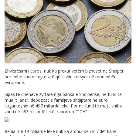
Zhvlerësimi i euros, nuk ka prekur vetëm bizneset në Shqipëri,
por edhe shumë qytetarë që kishin kursyer në monedhën
evropiane.
Sipas të dhënave zyrtare nga banka e Shqipërisë, në fund të
muajit janar, depozitat e familjeve shqiptare në euro
llogariteshin në 497 miliardë lekë. Por në fund të majit shifra
zbriti në 483 miliardë lekë, raporton “TCH”.
Rënia me 14 miliardë lekë nuk ka ardhur se individët kanë