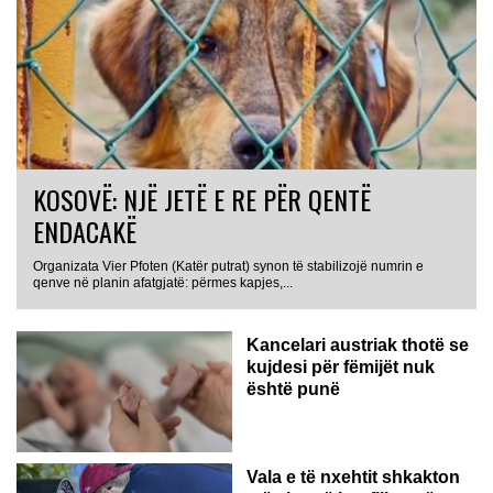
KOSOVË: NJË JETË E RE PËR QENTË
ENDACAKË
Organizata Vier Pfoten (Katër putrat) synon të stabilizojë numrin e
qenve në planin afatgjatë: përmes kapjes,...
Kancelari austriak thotë se
kujdesi për fëmijët nuk
është punë
Vala e të nxehtit shkakton