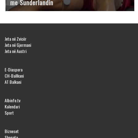
me Sunderlandin
Jeta në Zvicër
Jeta në Gjermani
Jeta në Austri
E-Diaspora
CH-Ballkani
AT Balkani
Albinfo.tv
Kalendari
Sport
Bizneset
Shoqata