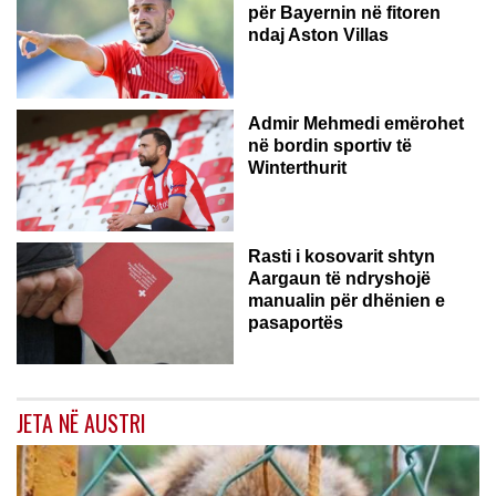
për Bayernin në fitoren
ndaj Aston Villas
ZVICËR
Admir Mehmedi emërohet
në bordin sportiv të
Winterthurit
Rasti i kosovarit shtyn
Aargaun të ndryshojë
manualin për dhënien e
pasaportës
JETA NË AUSTRI