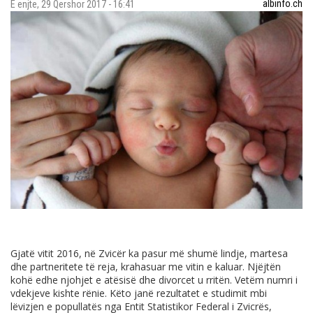
albinfo.ch
E enjte, 29 Qershor 2017 - 16:41
Gjatë vitit 2016, në Zvicër ka pasur më shumë lindje, martesa
dhe partneritete të reja, krahasuar me vitin e kaluar. Njëjtën
kohë edhe njohjet e atësisë dhe divorcet u rritën. Vetëm numri i
vdekjeve kishte rënie. Këto janë rezultatet e studimit mbi
lëvizjen e popullatës nga Entit Statistikor Federal i Zvicrës,