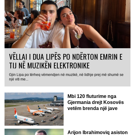
VËLLAI I DUA LIPËS PO NDËRTON EMRIN E
TIJ NË MUZIKËN ELEKTRONIKE
Gjin Lipa po tërheq vëmendjen në muzikë, në lidhje prej më shumë se
GJERMANI
një viti me...
Mbi 120 fluturime nga
Gjermania drejt Kosovës
vetëm brenda një jave
Arijon Ibrahimoviq asiston