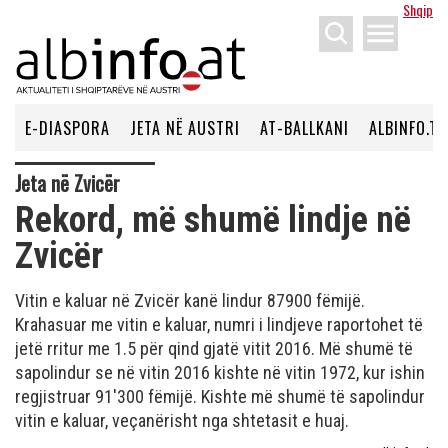
Shqip
menu
E-DIASPORA
JETA NË AUSTRI
AT-BALLKANI
ALBINFO.TV
Jeta në Zvicër
Rekord, më shumë lindje në
Zvicër
Vitin e kaluar në Zvicër kanë lindur 87900 fëmijë.
Krahasuar me vitin e kaluar, numri i lindjeve raportohet të
jetë rritur me 1.5 për qind gjatë vitit 2016. Më shumë të
sapolindur se në vitin 2016 kishte në vitin 1972, kur ishin
regjistruar 91'300 fëmijë. Kishte më shumë të sapolindur
vitin e kaluar, veçanërisht nga shtetasit e huaj.