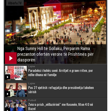
Albinfo.TV
Nga Sunny Hill te Gollaku, Përparim Rama
prezanton ofertën verore të Prishtinës për
diasporën
Lajme
Paradoksi i kohës sonë: Arritjet e grave rriten, por
edhe dhuna në familje
Lajme
Pas 27 vjetësh: refugjatja dhe presidentja takohen
sërish
Futboll
Zvicra prish „vëllazërinë“ me Kosovën, fiton 4:0 në
Bazel