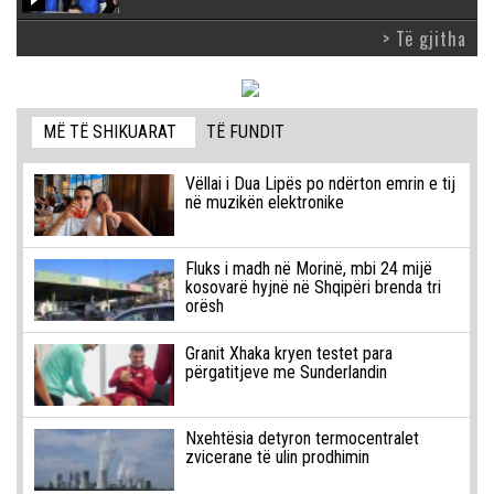
> Të gjitha
MË TË SHIKUARAT
TË FUNDIT
Vëllai i Dua Lipës po ndërton emrin e tij
në muzikën elektronike
Fluks i madh në Morinë, mbi 24 mijë
kosovarë hyjnë në Shqipëri brenda tri
orësh
Granit Xhaka kryen testet para
përgatitjeve me Sunderlandin
Nxehtësia detyron termocentralet
zvicerane të ulin prodhimin