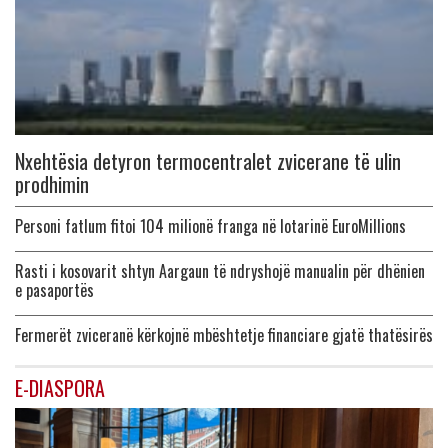
Nxehtësia detyron termocentralet zvicerane të ulin
prodhimin
Personi fatlum fitoi 104 milionë franga në lotarinë EuroMillions
Rasti i kosovarit shtyn Aargaun të ndryshojë manualin për dhënien
e pasaportës
Fermerët zviceranë kërkojnë mbështetje financiare gjatë thatësirës
E-DIASPORA