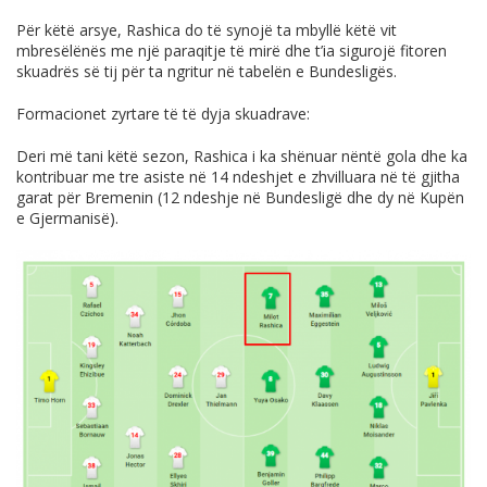
Për këtë arsye, Rashica do të synojë ta mbyllë këtë vit
mbresëlënës me një paraqitje të mirë dhe t’ia sigurojë fitoren
skuadrës së tij për ta ngritur në tabelën e Bundesligës.
Formacionet zyrtare të të dyja skuadrave:
Deri më tani këtë sezon, Rashica i ka shënuar nëntë gola dhe ka
kontribuar me tre asiste në 14 ndeshjet e zhvilluara në të gjitha
garat për Bremenin (12 ndeshje në Bundesligë dhe dy në Kupën
e Gjermanisë).