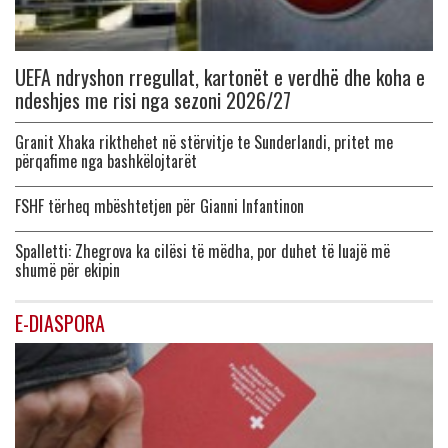
UEFA ndryshon rregullat, kartonët e verdhë dhe koha e
ndeshjes me risi nga sezoni 2026/27
Granit Xhaka rikthehet në stërvitje te Sunderlandi, pritet me
përqafime nga bashkëlojtarët
FSHF tërheq mbështetjen për Gianni Infantinon
Spalletti: Zhegrova ka cilësi të mëdha, por duhet të luajë më
shumë për ekipin
E-DIASPORA