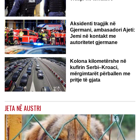
GJERMANI
Aksidenti tragjik në
Gjermani, ambasadori Ajeti:
Jemi në kontakt me
autoritetet gjermane
Kolona kilometërshe në
kufirin Serbi–Kroaci,
mërgimtarët përballen me
pritje të gjata
JETA NË AUSTRI