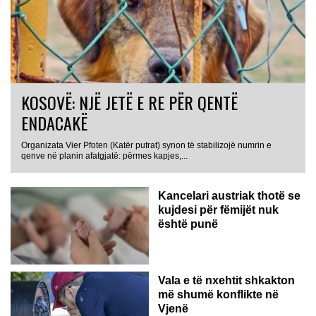
KOSOVË: NJË JETË E RE PËR QENTË
ENDACAKË
Organizata Vier Pfoten (Katër putrat) synon të stabilizojë numrin e
qenve në planin afatgjatë: përmes kapjes,...
Kancelari austriak thotë se
kujdesi për fëmijët nuk
është punë
Vala e të nxehtit shkakton
më shumë konflikte në
Vjenë