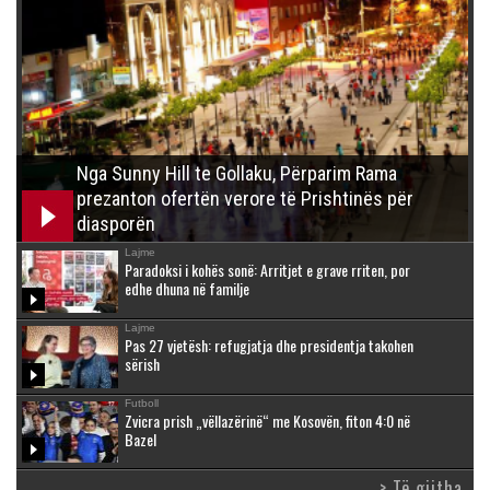
Nga Sunny Hill te Gollaku, Përparim Rama
prezanton ofertën verore të Prishtinës për
diasporën
Lajme
Paradoksi i kohës sonë: Arritjet e grave rriten, por
edhe dhuna në familje
Lajme
Pas 27 vjetësh: refugjatja dhe presidentja takohen
sërish
Futboll
Zvicra prish „vëllazërinë“ me Kosovën, fiton 4:0 në
Bazel
> Të gjitha