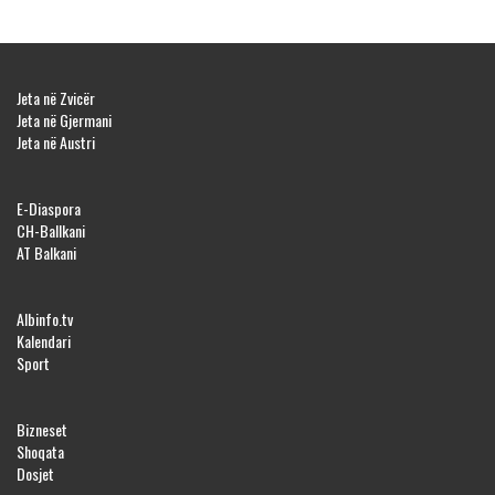
Jeta në Zvicër
Jeta në Gjermani
Jeta në Austri
E-Diaspora
CH-Ballkani
AT Balkani
Albinfo.tv
Kalendari
Sport
Bizneset
Shoqata
Dosjet