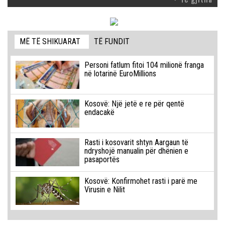
MË TË SHIKUARAT
TË FUNDIT
Personi fatlum fitoi 104 milionë franga
në lotarinë EuroMillions
Kosovë: Një jetë e re për qentë
endacakë
Rasti i kosovarit shtyn Aargaun të
ndryshojë manualin për dhënien e
pasaportës
Kosovë: Konfirmohet rasti i parë me
Virusin e Nilit