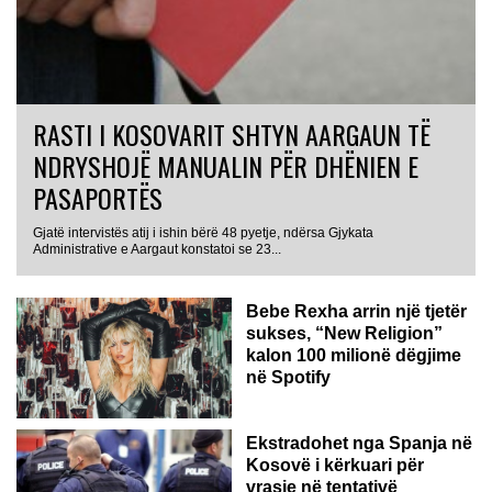
RASTI I KOSOVARIT SHTYN AARGAUN TË
NDRYSHOJË MANUALIN PËR DHËNIEN E
PASAPORTËS
Gjatë intervistës atij i ishin bërë 48 pyetje, ndërsa Gjykata
Administrative e Aargaut konstatoi se 23...
Bebe Rexha arrin një tjetër
sukses, “New Religion”
kalon 100 milionë dëgjime
në Spotify
Ekstradohet nga Spanja në
Kosovë i kërkuari për
vrasje në tentativë