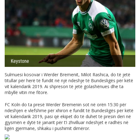
Keystone
Sulmuesi kosovar i Werder Bremenit, Milot Rashica, do të jetë
titullar për herë të fundit në një ndeshje të Bundesligës për këtë
vit kalendarik 2019. Ai shpreson të jetë golashënues dhe ta
mbyllë vitin me fitore.
FC Koln do ta presë Werder Bremenin sot në orën 15:30 për
ndeshjen e vlefshme për xhiron e fundit të Bundesligës për këtë
vit kalendarik 2019, pasi që ekipet do të duhet të presin deri në
gjysmën e dytë të janarit për t’i zhvilluar ndeshjet e radhës në
ligën gjermane, shkaku i pushimit dimëror.