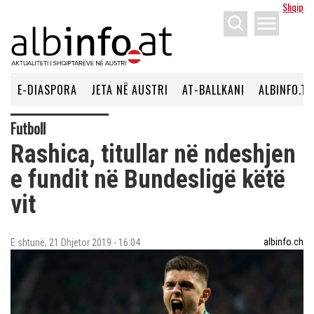
Shqip
menu
E-DIASPORA
JETA NË AUSTRI
AT-BALLKANI
ALBINFO.TV
Futboll
Rashica, titullar në ndeshjen
e fundit në Bundesligë këtë
vit
albinfo.ch
E shtunë, 21 Dhjetor 2019 - 16:04