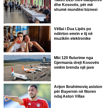
dhe Kosovës, për më
shumë mundësi biznesi
Vëllai i Dua Lipës po
ndërton emrin e tij në
muzikën elektronike
GJERMANI
Mbi 120 fluturime nga
Gjermania drejt Kosovës
vetëm brenda një jave
Arijon Ibrahimoviq asiston
për Bayernin në fitoren
ndaj Aston Villas