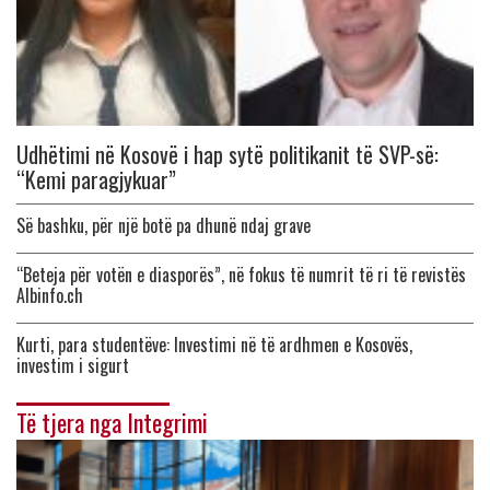
Udhëtimi në Kosovë i hap sytë politikanit të SVP-së:
“Kemi paragjykuar”
Së bashku, për një botë pa dhunë ndaj grave
“Beteja për votën e diasporës”, në fokus të numrit të ri të revistës
Albinfo.ch
Kurti, para studentëve: Investimi në të ardhmen e Kosovës,
investim i sigurt
Të tjera nga Integrimi