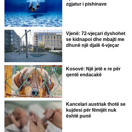
zgjatur i pishinave
Vjenë: 72-vjeçari dyshohet
se kidnapoi dhe mbajti me
dhunë një djalë 4-vjeçar
Kosovë: Një jetë e re për
qentë endacakë
Kancelari austriak thotë se
kujdesi për fëmijët nuk
është punë