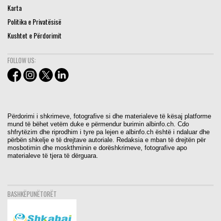
Karta
Politika e Privatësisë
Kushtet e Përdorimit
FOLLOW US:
Përdorimi i shkrimeve, fotografive si dhe materialeve të kësaj platforme
mund të bëhet vetëm duke e përmendur burimin albinfo.ch. Cdo
shfrytëzim dhe riprodhim i tyre pa lejen e albinfo.ch është i ndaluar dhe
përbën shkelje e të drejtave autoriale. Redaksia e mban të drejtën për
mosbotimin dhe moskthminin e dorëshkrimeve, fotografive apo
materialeve të tjera të dërguara.
BASHKËPUNËTORËT