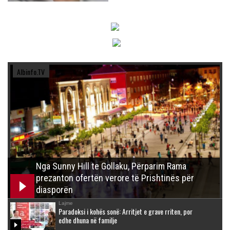
Albinfo.TV
Nga Sunny Hill te Gollaku, Përparim Rama
prezanton ofertën verore të Prishtinës për
diasporën
Lajme
Paradoksi i kohës sonë: Arritjet e grave rriten, por
edhe dhuna në familje