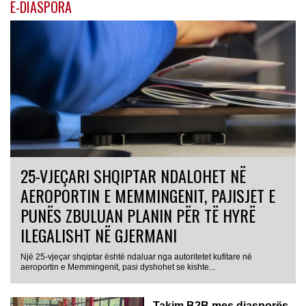
E-DIASPORA
25-VJEÇARI SHQIPTAR NDALOHET NË
AEROPORTIN E MEMMINGENIT, PAJISJET E
PUNËS ZBULUAN PLANIN PËR TË HYRË
ILEGALISHT NË GJERMANI
Një 25-vjeçar shqiptar është ndaluar nga autoritetet kufitare në
aeroportin e Memmingenit, pasi dyshohet se kishte...
Takim B2B mes diasporës