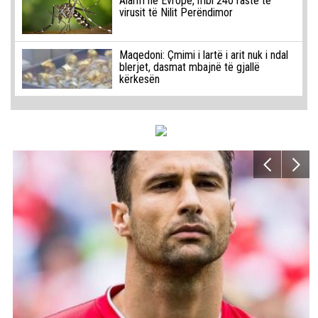
Alarm në Evropë, mbi 240 raste të
virusit të Nilit Perëndimor
Maqedoni: Çmimi i lartë i arit nuk i ndal
blerjet, dasmat mbajnë të gjallë
kërkesën