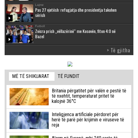
Lajme
Pas 27 vjetësh: refugjatja dhe presidentja takohen
sërish
Futboll
Zvicra prish „vëllazërinë“ me Kosovën, fiton 4:0 në
Bazel
> Të gjitha
MË TË SHIKUARAT
TË FUNDIT
Britania përgatitet për valën e pestë të
të nxehtit, temperaturat pritet të
kalojnë 36°C
Inteligjenca artificiale përdoret për
herë të parë për krijimin e viruseve të
reja