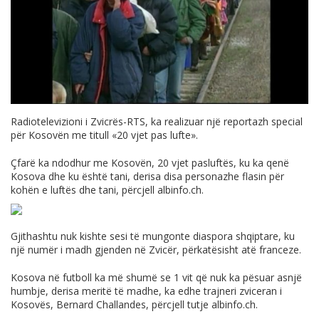
Radiotelevizioni i Zvicrës-RTS, ka realizuar një reportazh special
për Kosovën me titull «20 vjet pas lufte».
Çfarë ka ndodhur me Kosovën, 20 vjet pasluftës, ku ka qenë
Kosova dhe ku është tani, derisa disa personazhe flasin për
kohën e luftës dhe tani, përcjell
albinfo.ch
.
Gjithashtu nuk kishte sesi të mungonte diaspora shqiptare, ku
një numër i madh gjenden në Zvicër, përkatësisht atë franceze.
Kosova në futboll ka më shumë se 1 vit që nuk ka pësuar asnjë
humbje, derisa meritë të madhe, ka edhe trajneri zviceran i
Kosovës, Bernard Challandes, përcjell tutje
albinfo.ch
.