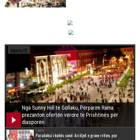
Albinfo.TV
Nga Sunny Hill te Gollaku, Përparim Rama
prezanton ofertën verore të Prishtinës për
diasporën
Lajme
Paradoksi i kohës sonë: Arritjet e grave rriten, por