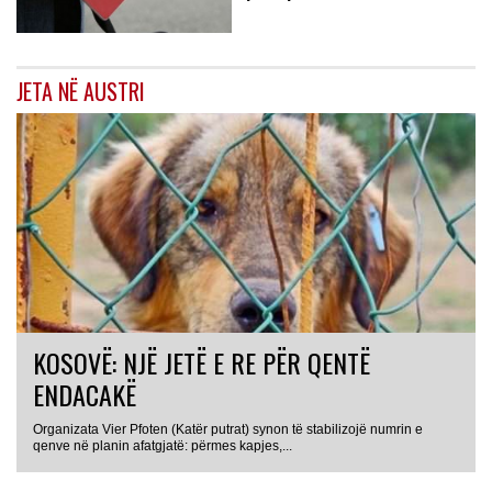
JETA NË AUSTRI
KOSOVË: NJË JETË E RE PËR QENTË
ENDACAKË
Organizata Vier Pfoten (Katër putrat) synon të stabilizojë numrin e
qenve në planin afatgjatë: përmes kapjes,...