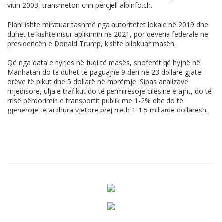
vitin 2003, transmeton cnn përcjell
albinfo.ch
.
Plani ishte miratuar tashmë nga autoritetet lokale në 2019 dhe
duhet të kishte nisur aplikimin në 2021, por qeveria federale në
presidencën e Donald Trump, kishte bllokuar masën.
Që nga data e hyrjes në fuqi të masës, shoferët që hyjnë në
Manhatan do të duhet të paguajnë 9 deri në 23 dollarë gjatë
orëve të pikut dhe 5 dollarë në mbrëmje. Sipas analizave
mjedisore, ulja e trafikut do të përmirësojë cilësinë e ajrit, do të
rrisë përdorimin e transportit publik me 1-2% dhe do të
gjenerojë të ardhura vjetore prej rreth 1-1.5 miliardë dollarësh.