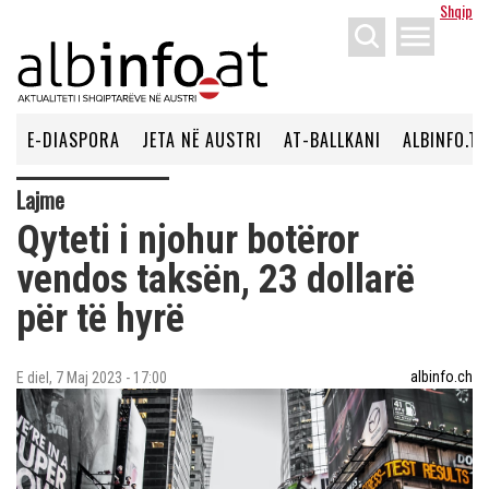
Shqip
menu
E-DIASPORA
JETA NË AUSTRI
AT-BALLKANI
ALBINFO.TV
Lajme
Qyteti i njohur botëror
vendos taksën, 23 dollarë
për të hyrë
albinfo.ch
E diel, 7 Maj 2023 - 17:00