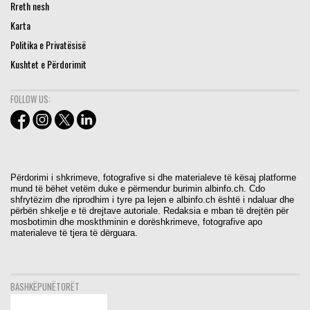
Rreth nesh
Karta
Politika e Privatësisë
Kushtet e Përdorimit
FOLLOW US:
Përdorimi i shkrimeve, fotografive si dhe materialeve të kësaj platforme
mund të bëhet vetëm duke e përmendur burimin albinfo.ch. Cdo
shfrytëzim dhe riprodhim i tyre pa lejen e albinfo.ch është i ndaluar dhe
përbën shkelje e të drejtave autoriale. Redaksia e mban të drejtën për
mosbotimin dhe moskthminin e dorëshkrimeve, fotografive apo
materialeve të tjera të dërguara.
BASHKËPUNËTORËT