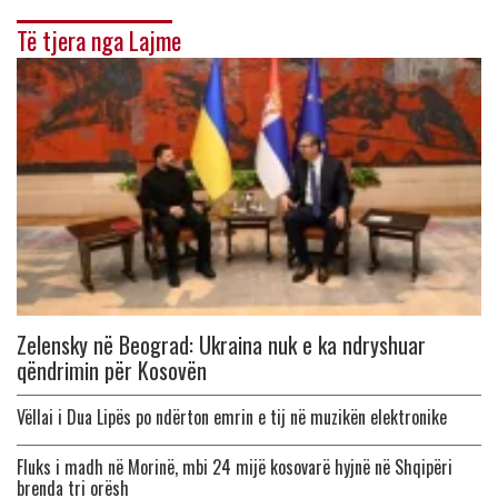
Të tjera nga Lajme
Zelensky në Beograd: Ukraina nuk e ka ndryshuar
qëndrimin për Kosovën
Vëllai i Dua Lipës po ndërton emrin e tij në muzikën elektronike
Fluks i madh në Morinë, mbi 24 mijë kosovarë hyjnë në Shqipëri
brenda tri orësh