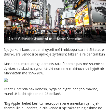
Aaron Sebastian Avatar of user Aaron Sebastian
Nju Jorku, i konsideruar si qyteti më i mbipopulluar në Shtetet e
Bashkuara vendosi të aplikojë zyrtarisht taksën e re për trafikun.
Masa që u miratua nga administrata federale pas më shumë se
dy vitesh diskutim, synon të ulë numrin e makinave që hyjnë në
Manhattan me 15%-20%.
Kështu, brenda pak kohësh, hyrja në qytet, për çdo makinë,
mund të kushtojë deri në 23 dollarë.
“Big Apple” bëhet kështu metropoli i parë amerikan që ndjek
shembullin e Londrës, e cila vendosi një taksë të ngjashme në