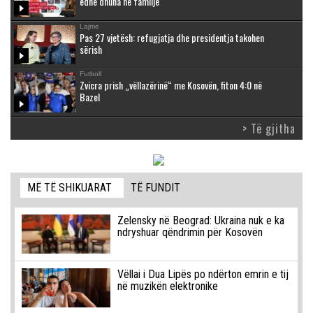
edhe dhuna në familje
Lajme
Pas 27 vjetësh: refugjatja dhe presidentja takohen
sërish
Futboll
Zvicra prish „vëllazërinë“ me Kosovën, fiton 4:0 në
Bazel
> Të gjitha
MË TË SHIKUARAT
TË FUNDIT
Zelensky në Beograd: Ukraina nuk e ka
ndryshuar qëndrimin për Kosovën
Vëllai i Dua Lipës po ndërton emrin e tij
në muzikën elektronike