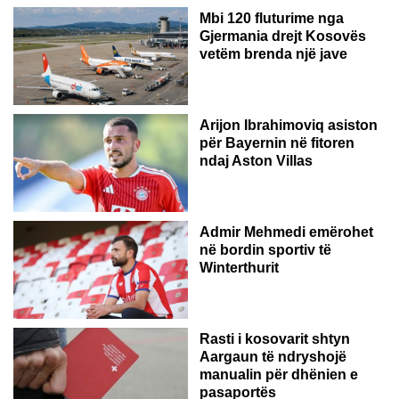
Mbi 120 fluturime nga
Gjermania drejt Kosovës
vetëm brenda një jave
Arijon Ibrahimoviq asiston
për Bayernin në fitoren
ndaj Aston Villas
ZVICËR
Admir Mehmedi emërohet
në bordin sportiv të
Winterthurit
Rasti i kosovarit shtyn
Aargaun të ndryshojë
manualin për dhënien e
pasaportës