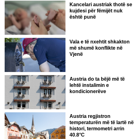
Kancelari austriak thotë se
kujdesi për fëmijët nuk
është punë
Vala e të nxehtit shkakton
më shumë konflikte në
Vjenë
Austria do ta bëjë më të
lehtë instalimin e
kondicionerëve
Austria regjistron
temperaturën më të lartë në
histori, termometri arrin
40.8°C