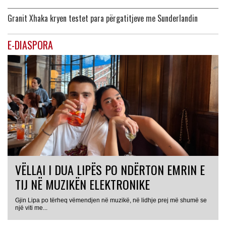
Granit Xhaka kryen testet para përgatitjeve me Sunderlandin
E-DIASPORA
VËLLAI I DUA LIPËS PO NDËRTON EMRIN E
TIJ NË MUZIKËN ELEKTRONIKE
Gjin Lipa po tërheq vëmendjen në muzikë, në lidhje prej më shumë se
GJERMANI
një viti me...