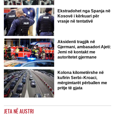
Ekstradohet nga Spanja në
Kosovë i kërkuari për
vrasje në tentativë
GJERMANI
Aksidenti tragjik në
Gjermani, ambasadori Ajeti:
Jemi në kontakt me
autoritetet gjermane
Kolona kilometërshe në
kufirin Serbi–Kroaci,
mërgimtarët përballen me
pritje të gjata
JETA NË AUSTRI