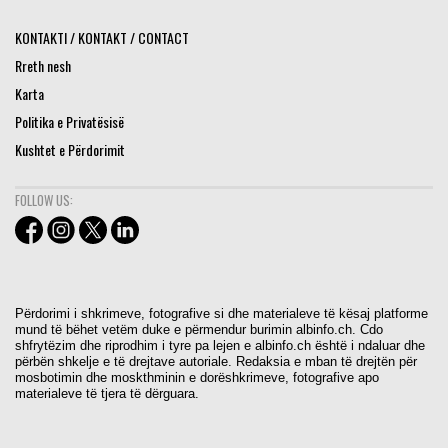
KONTAKTI / KONTAKT / CONTACT
Rreth nesh
Karta
Politika e Privatësisë
Kushtet e Përdorimit
FOLLOW US:
Përdorimi i shkrimeve, fotografive si dhe materialeve të kësaj platforme
mund të bëhet vetëm duke e përmendur burimin albinfo.ch. Cdo
shfrytëzim dhe riprodhim i tyre pa lejen e albinfo.ch është i ndaluar dhe
përbën shkelje e të drejtave autoriale. Redaksia e mban të drejtën për
mosbotimin dhe moskthminin e dorëshkrimeve, fotografive apo
materialeve të tjera të dërguara.