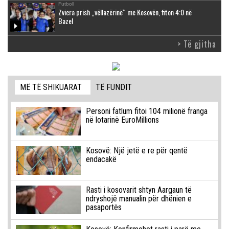
Futboll
Zvicra prish „vëllazërinë“ me Kosovën, fiton 4:0 në
Bazel
> Të gjitha
MË TË SHIKUARAT
TË FUNDIT
Personi fatlum fitoi 104 milionë franga
në lotarinë EuroMillions
Kosovë: Një jetë e re për qentë
endacakë
Rasti i kosovarit shtyn Aargaun të
ndryshojë manualin për dhënien e
pasaportës