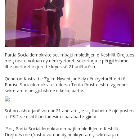
Partia Socialdemokrate sot mbajti mbledhjen e Këshillit Drejtues
me ç’rast u votuan dy nënkryetarët, sekretarja e përgjithshme
dhe anëtarët e tjerë të kryesisë 21 anëtarësh.
Qëndron Kastrati e Zgjim Hyseni janë dy nënkryetarët e ri të
Partisë Socialdemokrate, ndërsa Teuta Rrusta është zgjedhur
sekretare e përgjithshme e kësaj partie.
Sot po ashtu janë votuar 21 anëtarët, e siç thuhet në një postim
të PSD-së është përfaqësim i barabartë gjinor.
“Sot, Partia Socialdemokrate mbajti mbledhjen e Këshillit
Drejtues me ç’rast u votuan dy nënkryetarët, sekretarja e