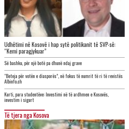
Udhëtimi në Kosovë i hap sytë politikanit të SVP-së:
“Kemi paragjykuar”
Së bashku, për një botë pa dhunë ndaj grave
“Beteja për votën e diasporës”, në fokus të numrit të ri të revistës
Albinfo.ch
Kurti, para studentëve: Investimi në të ardhmen e Kosovës,
investim i sigurt
Të tjera nga Kosova