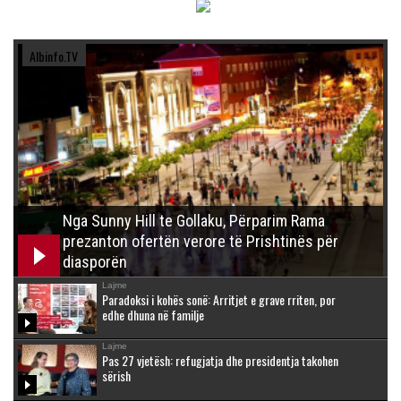
Albinfo.TV
Nga Sunny Hill te Gollaku, Përparim Rama
prezanton ofertën verore të Prishtinës për
diasporën
Lajme
Paradoksi i kohës sonë: Arritjet e grave rriten, por
edhe dhuna në familje
Lajme
Pas 27 vjetësh: refugjatja dhe presidentja takohen
sërish