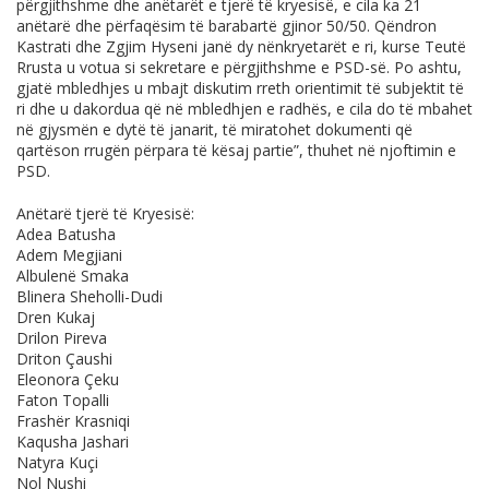
përgjithshme dhe anëtarët e tjerë të kryesisë, e cila ka 21
anëtarë dhe përfaqësim të barabartë gjinor 50/50. Qëndron
Kastrati dhe Zgjim Hyseni janë dy nënkryetarët e ri, kurse Teutë
Rrusta u votua si sekretare e përgjithshme e PSD-së. Po ashtu,
gjatë mbledhjes u mbajt diskutim rreth orientimit të subjektit të
ri dhe u dakordua që në mbledhjen e radhës, e cila do të mbahet
në gjysmën e dytë të janarit, të miratohet dokumenti që
qartëson rrugën përpara të kësaj partie”, thuhet në njoftimin e
PSD.
Anëtarë tjerë të Kryesisë:
Adea Batusha
Adem Megjiani
Albulenë Smaka
Blinera Sheholli-Dudi
Dren Kukaj
Drilon Pireva
Driton Çaushi
Eleonora Çeku
Faton Topalli
Frashër Krasniqi
Kaqusha Jashari
Natyra Kuçi
Nol Nushi