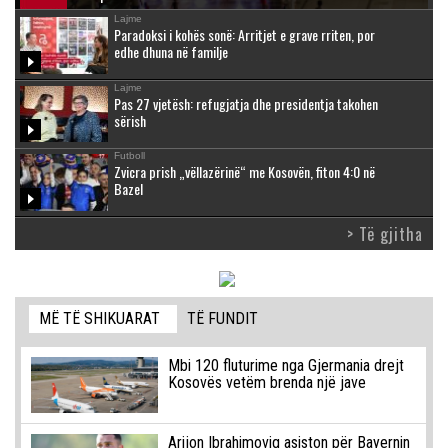
Lajme
Paradoksi i kohës sonë: Arritjet e grave rriten, por
edhe dhuna në familje
Lajme
Pas 27 vjetësh: refugjatja dhe presidentja takohen
sërish
Futboll
Zvicra prish „vëllazërinë“ me Kosovën, fiton 4:0 në
Bazel
> Të gjitha
MË TË SHIKUARAT
TË FUNDIT
Mbi 120 fluturime nga Gjermania drejt
Kosovës vetëm brenda një jave
Arijon Ibrahimoviq asiston për Bayernin