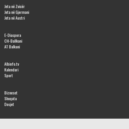
Jeta në Zvicër
Jeta në Gjermani
Jeta në Austri
E-Diaspora
CH-Ballkani
AT Balkani
Albinfo.tv
Kalendari
Sport
Bizneset
Shoqata
Dosjet