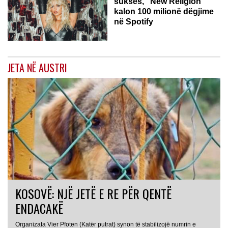
sukses, “New Religion”
kalon 100 milionë dëgjime
në Spotify
JETA NË AUSTRI
KOSOVË: NJË JETË E RE PËR QENTË
ENDACAKË
Organizata Vier Pfoten (Katër putrat) synon të stabilizojë numrin e