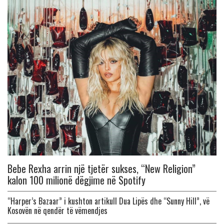
Bebe Rexha arrin një tjetër sukses, “New Religion”
kalon 100 milionë dëgjime në Spotify
“Harper’s Bazaar” i kushton artikull Dua Lipës dhe “Sunny Hill”, vë
Kosovën në qendër të vëmendjes