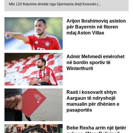
Mbi 120 fluturime direkte nga Gjermania drejt Kosovës j...
Arijon Ibrahimoviq asiston
për Bayernin në fitoren
ndaj Aston Villas
ZVICËR
Admir Mehmedi emërohet
në bordin sportiv të
Winterthurit
Rasti i kosovarit shtyn
Aargaun të ndryshojë
manualin për dhënien e
pasaportës
Bebe Rexha arrin një tjetër