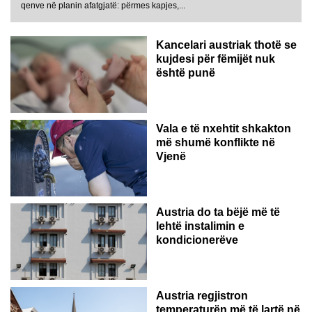
qenve në planin afatgjatë: përmes kapjes,...
Kancelari austriak thotë se
kujdesi për fëmijët nuk
është punë
Vala e të nxehtit shkakton
më shumë konflikte në
Vjenë
Austria do ta bëjë më të
lehtë instalimin e
kondicionerëve
Austria regjistron
temperaturën më të lartë në