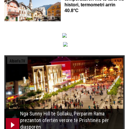
histori, termometri arrin
40.8°C
Albinfo.TV
Nga Sunny Hill te Gollaku, Përparim Rama
prezanton ofertën verore të Prishtinës për
diasporën