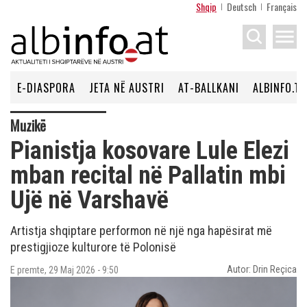
Shqip
Deutsch
Français
menu
E-DIASPORA
JETA NË AUSTRI
AT-BALLKANI
ALBINFO.TV
Muzikë
Pianistja kosovare Lule Elezi
mban recital në Pallatin mbi
Ujë në Varshavë
Artistja shqiptare performon në një nga hapësirat më
prestigjioze kulturore të Polonisë
Autor: Drin Reçica
E premte, 29 Maj 2026 - 9:50