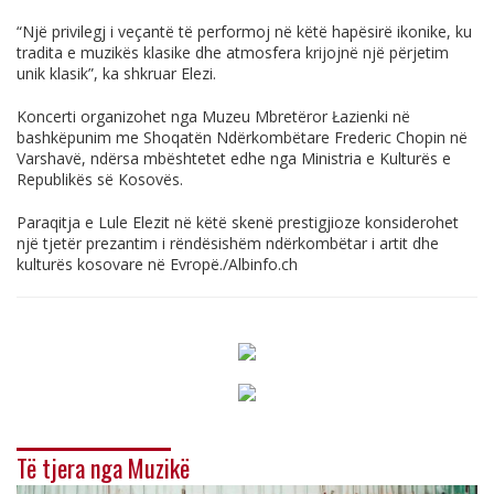
“Një privilegj i veçantë të performoj në këtë hapësirë ikonike, ku
tradita e muzikës klasike dhe atmosfera krijojnë një përjetim
unik klasik”, ka shkruar Elezi.
Koncerti organizohet nga Muzeu Mbretëror Łazienki në
bashkëpunim me Shoqatën Ndërkombëtare Frederic Chopin në
Varshavë, ndërsa mbështetet edhe nga Ministria e Kulturës e
Republikës së Kosovës.
Paraqitja e Lule Elezit në këtë skenë prestigjioze konsiderohet
një tjetër prezantim i rëndësishëm ndërkombëtar i artit dhe
kulturës kosovare në Evropë./
Albinfo.ch
Të tjera nga Muzikë