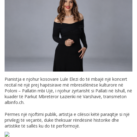
Pianistja e njohur kosovare Lule Elezi do të mbajë një koncert
recital në një prej hapësirave më mbresëlënëse kulturore në
Poloni – Pallatin mbi Ujë, i njohur zyrtarisht si Pallati në Ishull, në
kuadër të Parkut Mbretëror Łazienki në Varshavë, transmeton
albinfo.ch
.
Përmes një njoftimi publik, artistja e cilësoi këtë paraqitje si një
privilegj të veçantë, duke theksuar rëndësinë historike dhe
artistike të sallës ku do të performojë.