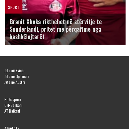
SPORT
Granit Xhaka rikthehet në stërvitje te
Sunderlandi, pritet me përqafime nga
bashkëlojtarët
Jeta në Zvicër
Jeta në Gjermani
Jeta në Austri
E-Diaspora
CH-Ballkani
AT Balkani
Albinfo.tv