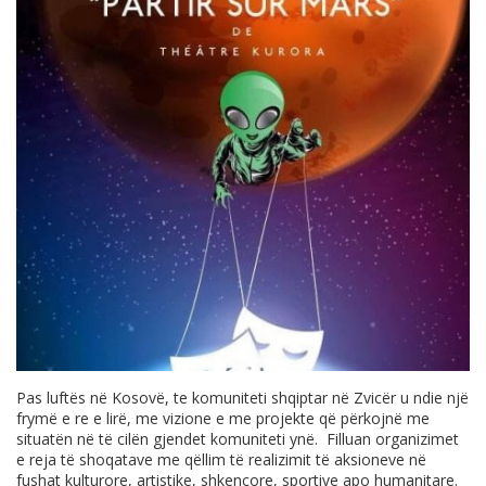
Pas luftës në Kosovë, te komuniteti shqiptar në Zvicër u ndie një
frymë e re e lirë, me vizione e me projekte që përkojnë me
situatën në të cilën gjendet komuniteti ynë. Filluan organizimet
e reja të shoqatave me qëllim të realizimit të aksioneve në
fushat kulturore, artistike, shkencore, sportive apo humanitare.