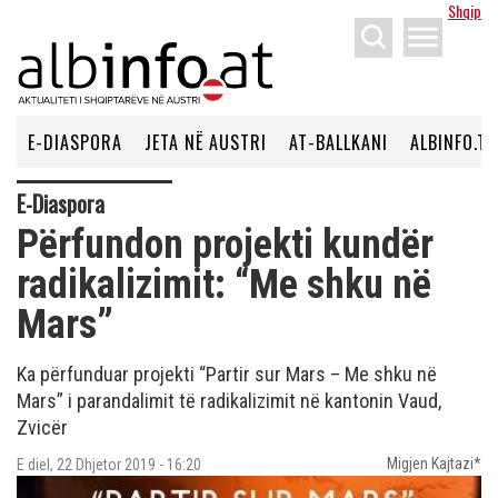
Shqip
menu
E-DIASPORA
JETA NË AUSTRI
AT-BALLKANI
ALBINFO.TV
E-Diaspora
Përfundon projekti kundër
radikalizimit: “Me shku në
Mars”
Ka përfunduar projekti “Partir sur Mars – Me shku në
Mars” i parandalimit të radikalizimit në kantonin Vaud,
Zvicër
Migjen Kajtazi*
E diel, 22 Dhjetor 2019 - 16:20