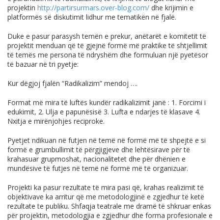
projektin
http://partirsurmars.over-blog.com/
dhe krijimin e
platformës së diskutimit lidhur me tematikën në fjalë.
Duke e pasur parasysh temën e prekur, anëtarët e komitetit të
projektit menduan që të gjejnë formë më praktike të shtjellimit
të temës me persona të ndryshëm dhe formuluan një pyetësor
të bazuar në tri pyetje:
Kur dëgjoj fjalën “Radikalizim” mendoj ….
Format më mira të luftës kundër radikalizimit janë : 1. Forcimi i
edukimit, 2. Ulja e papunësisë 3. Lufta e ndarjes të klasave 4.
Nxitja e mirënjohjes reciproke.
Pyetjet ndikuan në futjen në temë në formë më të shpejtë e si
formë e grumbullimit të përgjigjeve dhe lehtësirave për të
krahasuar grupmoshat, nacionalitetet dhe për dhënien e
mundësive të futjes në temë në formë më të organizuar.
Projekti ka pasur rezultate të mira pasi që, krahas realizimit të
objektivave ka arritur që me metodologjinë e zgjedhur të ketë
rezultate te publiku. Shfaqja teatrale me dramë të shkruar enkas
për projektin, metodologjia e zgjedhur dhe forma profesionale e