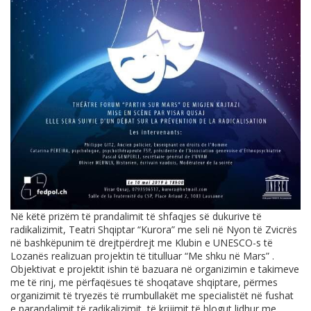
Në këtë prizëm të prandalimit të shfaqjes së dukurive të
radikalizimit, Teatri Shqiptar “Kurora” me seli në Nyon të Zvicrës
në bashkëpunim të drejtpërdrejt me Klubin e UNESCO-s të
Lozanës realizuan projektin të titulluar “Me shku në Mars” .
Objektivat e projektit ishin të bazuara në organizimin e takimeve
me të rinj, me përfaqësues të shoqatave shqiptare, përmes
organizimit të tryezës të rrumbullakët me specialistët në fushat
e parandalimit të radikalizimit, të krijimit të blogut lidhur me