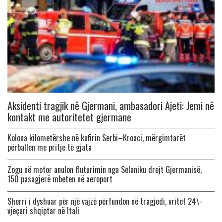
Aksidenti tragjik në Gjermani, ambasadori Ajeti: Jemi në
kontakt me autoritetet gjermane
Kolona kilometërshe në kufirin Serbi–Kroaci, mërgimtarët
përballen me pritje të gjata
Zogu në motor anulon fluturimin nga Selaniku drejt Gjermanisë,
150 pasagjerë mbeten në aeroport
Sherri i dyshuar për një vajzë përfundon në tragjedi, vritet 24\-
vjeçari shqiptar në Itali