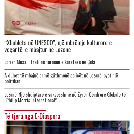
“Xhubleta në UNESCO”, një mbrëmje kulturore e
veçantë, e mbajtur në Lozanë
Lorian Musa, i treti në turneun e karatesë në Çeki
A duhet të mbajnë armë gjithmonë policët në Lozanë, pyet një
politikan
Lozanë: Një shqiptare e suksesshme në Zyrën Qendrore Globale të
“Philip Morris International”
Të tjera nga E-Diaspora