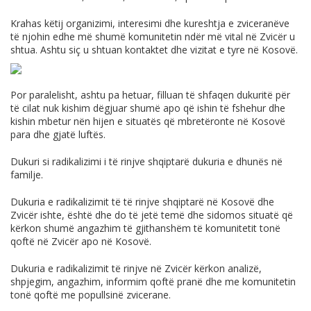
Krahas këtij organizimi, interesimi dhe kureshtja e zviceranëve
të njohin edhe më shumë komunitetin ndër më vital në Zvicër u
shtua. Ashtu siç u shtuan kontaktet dhe vizitat e tyre në Kosovë.
Por paralelisht, ashtu pa hetuar, filluan të shfaqen dukuritë për
të cilat nuk kishim dëgjuar shumë apo që ishin të fshehur dhe
kishin mbetur nën hijen e situatës që mbretëronte në Kosovë
para dhe gjatë luftës.
Dukuri si radikalizimi i të rinjve shqiptarë dukuria e dhunës në
familje.
Dukuria e radikalizimit të të rinjve shqiptarë në Kosovë dhe
Zvicër ishte, është dhe do të jetë temë dhe sidomos situatë që
kërkon shumë angazhim të gjithanshëm të komunitetit tonë
qoftë në Zvicër apo në Kosovë.
Dukuria e radikalizimit të rinjve në Zvicër kërkon analizë,
shpjegim, angazhim, informim qoftë pranë dhe me komunitetin
tonë qoftë me popullsinë zvicerane.