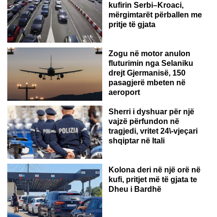
kufirin Serbi–Kroaci,
mërgimtarët përballen me
pritje të gjata
Zogu në motor anulon
fluturimin nga Selaniku
drejt Gjermanisë, 150
pasagjerë mbeten në
ITALI
aeroport
Sherri i dyshuar për një
vajzë përfundon në
tragjedi, vritet 24\-vjeçari
shqiptar në Itali
Kolona deri në një orë në
kufi, pritjet më të gjata te
Dheu i Bardhë