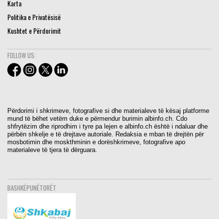
Karta
Politika e Privatësisë
Kushtet e Përdorimit
FOLLOW US:
Përdorimi i shkrimeve, fotografive si dhe materialeve të kësaj platforme
mund të bëhet vetëm duke e përmendur burimin albinfo.ch. Cdo
shfrytëzim dhe riprodhim i tyre pa lejen e albinfo.ch është i ndaluar dhe
përbën shkelje e të drejtave autoriale. Redaksia e mban të drejtën për
mosbotimin dhe moskthminin e dorëshkrimeve, fotografive apo
materialeve të tjera të dërguara.
BASHKËPUNËTORËT