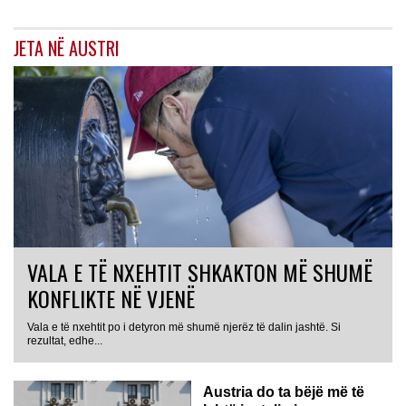
JETA NË AUSTRI
VALA E TË NXEHTIT SHKAKTON MË SHUMË
KONFLIKTE NË VJENË
Vala e të nxehtit po i detyron më shumë njerëz të dalin jashtë. Si
rezultat, edhe...
Austria do ta bëjë më të