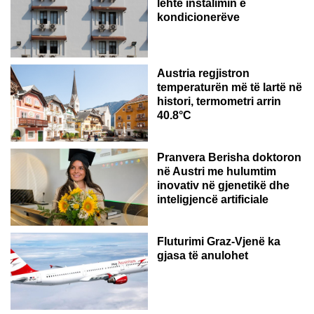
lehtë instalimin e
kondicionerëve
Austria regjistron
temperaturën më të lartë në
histori, termometri arrin
40.8°C
AUSTRI
Pranvera Berisha doktoron
në Austri me hulumtim
inovativ në gjenetikë dhe
inteligjencë artificiale
Fluturimi Graz-Vjenë ka
gjasa të anulohet