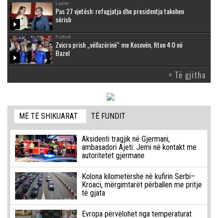
Lajme
Pas 27 vjetësh: refugjatja dhe presidentja takohen
sërish
Futboll
Zvicra prish „vëllazërinë“ me Kosovën, fiton 4:0 në
Bazel
> Të gjitha
MË TË SHIKUARAT
TË FUNDIT
Aksidenti tragjik në Gjermani,
ambasadori Ajeti: Jemi në kontakt me
autoritetet gjermane
Kolona kilometërshe në kufirin Serbi–
Kroaci, mërgimtarët përballen me pritje
të gjata
Evropa përvëlohet nga temperaturat