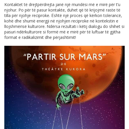
Kontaktet të drejtpërdrejta janë një mundësi më e mirë për t’u
njohur. Po për të pasur kontakte, duhet që të krijojmë raste të
tilla për njohje reciproke. Është një proces që kërkon tolerancë,
kohë dhe shumë energji në njohjen reciproke në kontekstin e
llojshmërisë kulturore. Ndërsa rezultati i këtij dialogu do shihet si
pasuri ndërkulturore si formë më e mirë për të luftuar të gjitha
format e radikalizimit dhe përjashtimit!