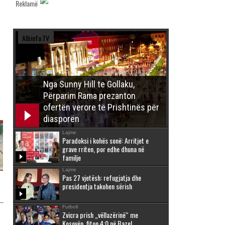
Reklamë
Albinfo.TV
Nga Sunny Hill te Gollaku,
Përparim Rama prezanton
ofertën verore të Prishtinës për
diasporën
Lajme
Paradoksi i kohës sonë: Arritjet e
grave rriten, por edhe dhuna në
familje
Lajme
Pas 27 vjetësh: refugjatja dhe
presidentja takohen sërish
Futboll
Zvicra prish „vëllazërinë“ me
Kosovën, fiton 4:0 në Bazel