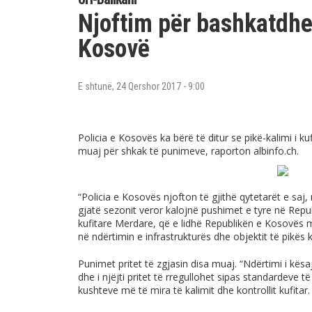
Njoftim për bashkatdhet
Kosovë
E shtunë, 24 Qershor 2017 - 9:00
Policia e Kosovës ka bërë të ditur se pikë-kalimi i ku
muaj për shkak të punimeve, raporton
albinfo.ch
.
“Policia e Kosovës njofton të gjithë qytetarët e saj,
gjatë sezonit veror kalojnë pushimet e tyre në Repu
kufitare Merdare, që e lidhë Republikën e Kosovës 
në ndërtimin e infrastrukturës dhe objektit të pikës k
Punimet pritet të zgjasin disa muaj. “Ndërtimi i kësa
dhe i njëjti pritet të rregullohet sipas standardeve të
kushteve më të mira të kalimit dhe kontrollit kufitar.