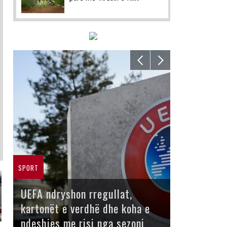
SPORT
UEFA ndryshon rregullat,
kartonët e verdhë dhe koha e
ndeshjes me risi nga sezoni