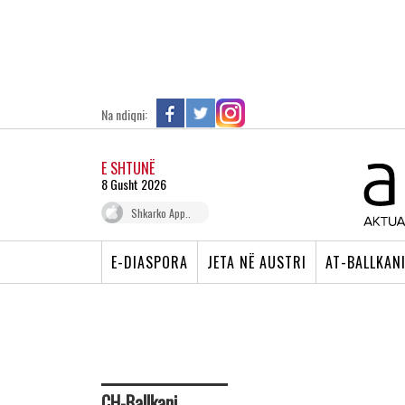
Na ndiqni:
E SHTUNË
8 Gusht 2026
Shkarko App..
E-DIASPORA
JETA NË AUSTRI
AT-BALLKAN
CH-Ballkani