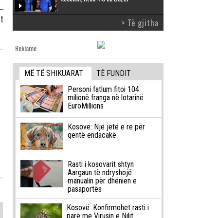
it
> Të gjitha
Reklamë
MË TË SHIKUARAT
TË FUNDIT
Personi fatlum fitoi 104
milionë franga në lotarinë
EuroMillions
Kosovë: Një jetë e re për
qentë endacakë
Rasti i kosovarit shtyn
Aargaun të ndryshojë
manualin për dhënien e
pasaportës
Kosovë: Konfirmohet rasti i
parë me Virusin e Nilit