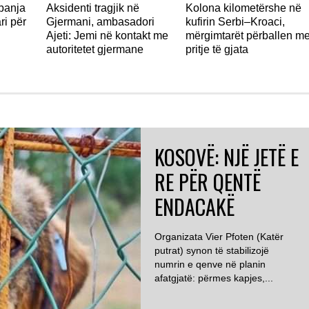
panja
Aksidenti tragjik në
Kolona kilometërshe në
ri për
Gjermani, ambasadori
kufirin Serbi–Kroaci,
Ajeti: Jemi në kontakt me
mërgimtarët përballen m
autoritetet gjermane
pritje të gjata
KOSOVË: NJË JETË E
RE PËR QENTË
ENDACAKË
Organizata Vier Pfoten (Katër
putrat) synon të stabilizojë
numrin e qenve në planin
afatgjatë: përmes kapjes,...