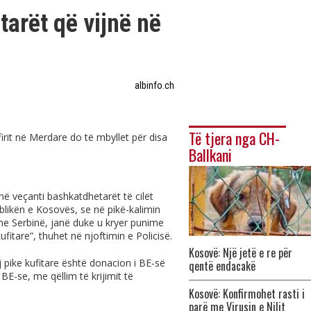
arët që vijnë në
albinfo.ch
Të tjera nga CH-
firit në Merdare do të mbyllet për disa
Ballkani
 në veçanti bashkatdhetarët të cilët
blikën e Kosovës, se në pikë-kalimin
me Serbinë, janë duke u kryer punime
ufitare”, thuhet në njoftimin e Policisë.
Kosovë: Një jetë e re për
j pike kufitare është donacion i BE-së
qentë endacakë
 BE-se, me qëllim të krijimit të
Kosovë: Konfirmohet rasti i
parë me Virusin e Nilit