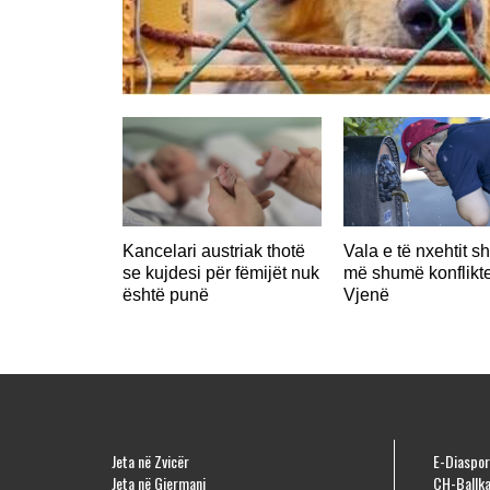
Kancelari austriak thotë
Vala e të nxehtit s
se kujdesi për fëmijët nuk
më shumë konflikt
është punë
Vjenë
Jeta në Zvicër
E-Diaspor
Jeta në Gjermani
CH-Ballka