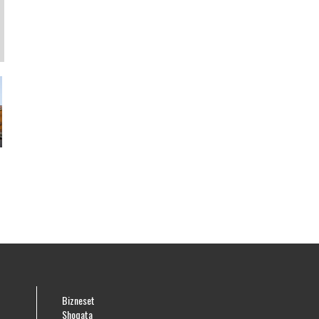
Bizneset
Shoqata