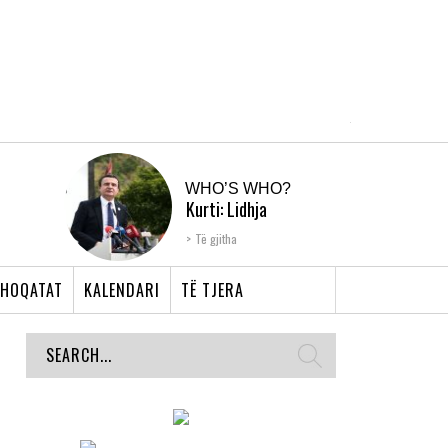
WHO’S WHO?
Kurti: Lidhja
Shqiptare e Prizrenit,
Të gjitha
nyja që bashkoi �...
HOQATAT
KALENDARI
TË TJERA