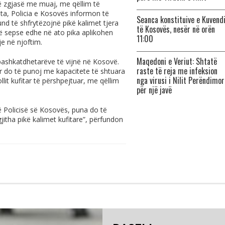
të zgjasë me muaj, me qëllim të
ata, Policia e Kosovës informon të
Seanca konstituive e Kuvend
und të shfrytëzojnë pikë kalimet tjera
të Kosovës, nesër në orën
në sepse edhe në ato pika aplikohen
11:00
je në njoftim.
Maqedoni e Veriut: Shtatë
bashkatdhetarëve të vijnë në Kosovë.
raste të reja me infeksion
or do të punoj me kapacitete të shtuara
nga virusi i Nilit Perëndimor
llit kufitar të përshpejtuar, me qëllim
për një javë
ë Policisë së Kosovës, puna do të
jitha pikë kalimet kufitare”, përfundon