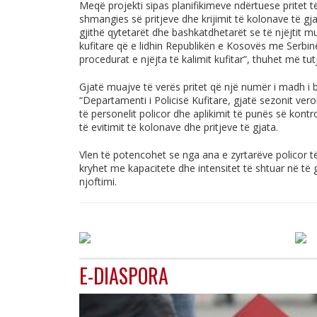
Meqë projekti sipas planifikimeve ndërtuese pritet 
shmangies së pritjeve dhe krijimit të kolonave të gj
gjithë qytetarët dhe bashkatdhetarët se të njëjtit m
kufitare që e lidhin Republikën e Kosovës me Serbi
procedurat e njëjta të kalimit kufitar”, thuhet më tut
Gjatë muajve të verës pritet që një numër i madh i 
“Departamenti i Policisë Kufitare, gjatë sezonit ver
të personelit policor dhe aplikimit të punës së kontro
të evitimit të kolonave dhe pritjeve të gjata.
Vlen të potencohet se nga ana e zyrtarëve policor t
kryhet me kapacitete dhe intensitet të shtuar në të g
njoftimi.
E-DIASPORA