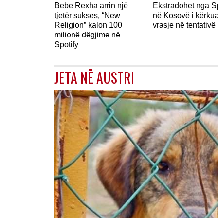
Bebe Rexha arrin një
Ekstradohet nga S
tjetër sukses, “New
në Kosovë i kërkua
Religion” kalon 100
vrasje në tentativë
milionë dëgjime në
Spotify
JETA NË AUSTRI