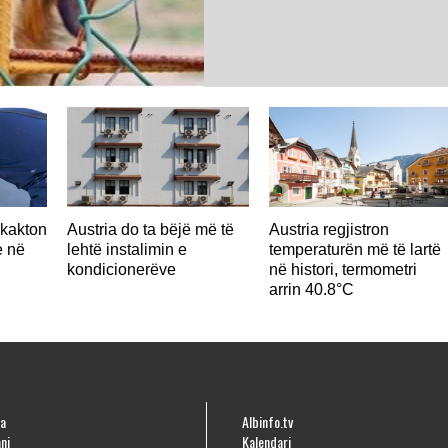
hkakton
Austria do ta bëjë më të
Austria regjistron
e në
lehtë instalimin e
temperaturën më të lartë
kondicionerëve
në histori, termometri
arrin 40.8°C
a
Albinfo.tv
ni
Kalendari