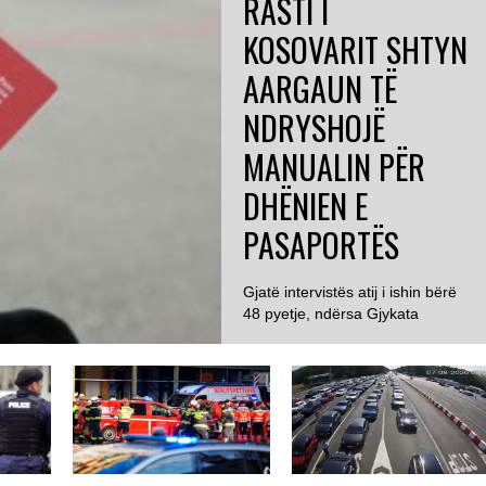
RASTI I
KOSOVARIT SHTYN
AARGAUN TË
NDRYSHOJË
MANUALIN PËR
DHËNIEN E
PASAPORTËS
Gjatë intervistës atij i ishin bërë
48 pyetje, ndërsa Gjykata
GJERMANI
Administrative e Aargaut
konstatoi se 23...