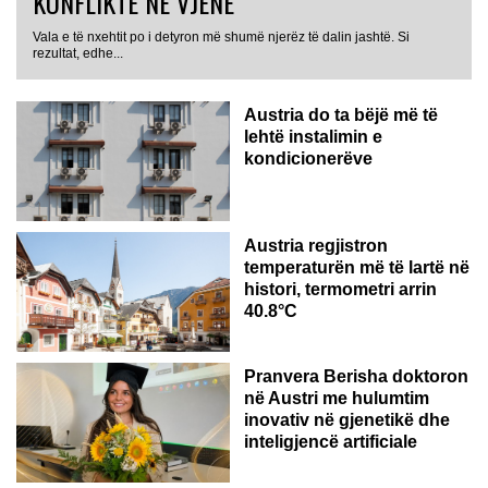
KONFLIKTE NË VJENË
Vala e të nxehtit po i detyron më shumë njerëz të dalin jashtë. Si
rezultat, edhe...
Austria do ta bëjë më të
lehtë instalimin e
kondicionerëve
Austria regjistron
temperaturën më të lartë në
histori, termometri arrin
40.8°C
AUSTRI
Pranvera Berisha doktoron
në Austri me hulumtim
inovativ në gjenetikë dhe
inteligjencë artificiale