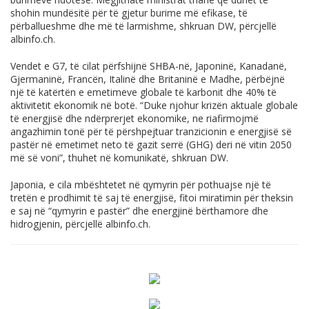
shohin mundësitë për të gjetur burime më efikase, të
përballueshme dhe më të larmishme, shkruan DW, përcjellë
albinfo.ch
.
Vendet e G7, të cilat përfshijnë SHBA-në, Japoninë, Kanadanë,
Gjermaninë, Francën, Italinë dhe Britaninë e Madhe, përbëjnë
një të katërtën e emetimeve globale të karbonit dhe 40% të
aktivitetit ekonomik në botë. “Duke njohur krizën aktuale globale
të energjisë dhe ndërprerjet ekonomike, ne riafirmojmë
angazhimin tonë për të përshpejtuar tranzicionin e energjisë së
pastër në emetimet neto të gazit serrë (GHG) deri në vitin 2050
më së voni”, thuhet në komunikatë, shkruan DW.
Japonia, e cila mbështetet në qymyrin për pothuajse një të
tretën e prodhimit të saj të energjisë, fitoi miratimin për theksin
e saj në “qymyrin e pastër” dhe energjinë bërthamore dhe
hidrogjenin, përcjellë
albinfo.ch
.