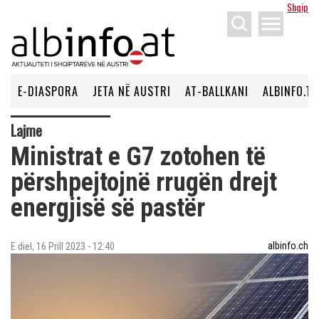
Shqip
menu
E-DIASPORA
JETA NË AUSTRI
AT-BALLKANI
ALBINFO.TV
Lajme
Ministrat e G7 zotohen të
përshpejtojnë rrugën drejt
energjisë së pastër
albinfo.ch
E diel, 16 Prill 2023 - 12:40