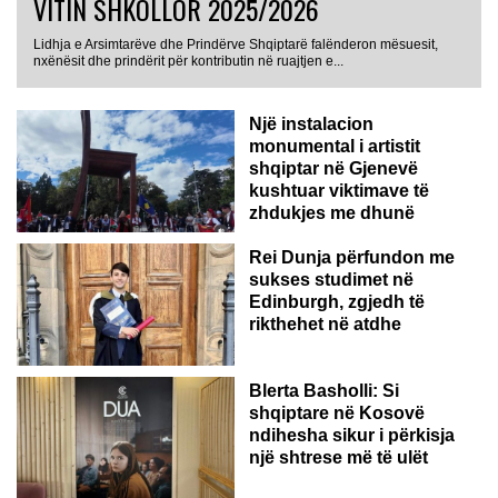
VITIN SHKOLLOR 2025/2026
Lidhja e Arsimtarëve dhe Prindërve Shqiptarë falënderon mësuesit,
nxënësit dhe prindërit për kontributin në ruajtjen e...
Një instalacion
monumental i artistit
shqiptar në Gjenevë
kushtuar viktimave të
zhdukjes me dhunë
Rei Dunja përfundon me
sukses studimet në
Edinburgh, zgjedh të
rikthehet në atdhe
Blerta Basholli: Si
shqiptare në Kosovë
ndihesha sikur i përkisja
një shtrese më të ulët