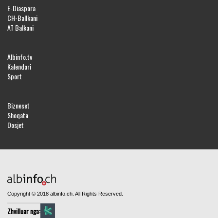
E-Diaspora
CH-Ballkani
AT Balkani
Albinfo.tv
Kalendari
Sport
Bizneset
Shoqata
Dosjet
Copyright © 2018 albinfo.ch. All Rights Reserved.
Zhvilluar nga: