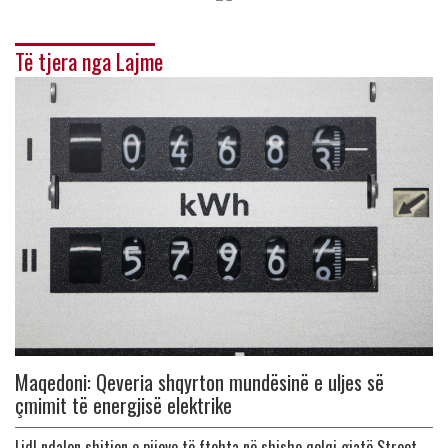
Të tjera nga Lajme
Maqedoni: Qeveria shqyrton mundësinë e uljes së
çmimit të energjisë elektrike
Lidl ndalon shitjen e pijeve të ftohta në shishe qelqi gjatë Street