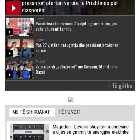
prezanton ofertën verore të Prishtinës për
diasporën
Lajme
Paradoksi i kohës sonë: Arritjet e grave rriten, por
edhe dhuna në familje
Lajme
Pas 27 vjetësh: refugjatja dhe presidentja takohen
sërish
Futboll
Zvicra prish „vëllazërinë“ me Kosovën, fiton 4:0 në
Bazel
> Të gjitha
MË TË SHIKUARAT
TË FUNDIT
Maqedoni: Qeveria shqyrton mundësinë
e uljes së çmimit të energjisë elektrike