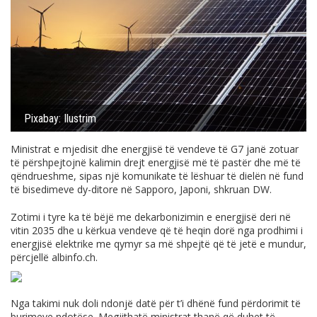
Pixabay: Ilustrim
Ministrat e mjedisit dhe energjisë të vendeve të G7 janë zotuar
të përshpejtojnë kalimin drejt energjisë më të pastër dhe më të
qëndrueshme, sipas një komunikate të lëshuar të dielën në fund
të bisedimeve dy-ditore në Sapporo, Japoni, shkruan DW.
Zotimi i tyre ka të bëjë me dekarbonizimin e energjisë deri në
vitin 2035 dhe u kërkua vendeve që të heqin dorë nga prodhimi i
energjisë elektrike me qymyr sa më shpejtë që të jetë e mundur,
përcjellë
albinfo.ch
.
Nga takimi nuk doli ndonjë datë për t’i dhënë fund përdorimit të
burimeve ndotëse. Megjithatë ministrat thanë që duhet të