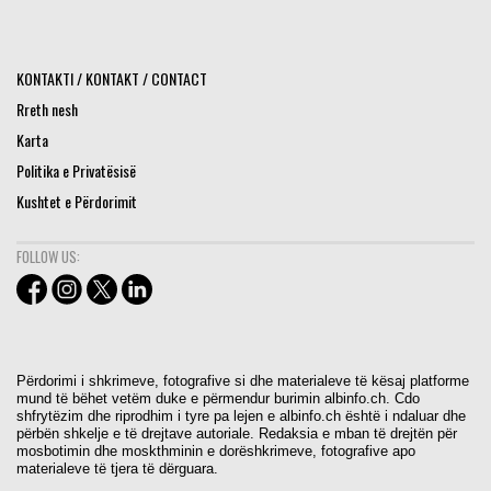
KONTAKTI / KONTAKT / CONTACT
Rreth nesh
Karta
Politika e Privatësisë
Kushtet e Përdorimit
FOLLOW US:
Përdorimi i shkrimeve, fotografive si dhe materialeve të kësaj platforme
mund të bëhet vetëm duke e përmendur burimin albinfo.ch. Cdo
shfrytëzim dhe riprodhim i tyre pa lejen e albinfo.ch është i ndaluar dhe
përbën shkelje e të drejtave autoriale. Redaksia e mban të drejtën për
mosbotimin dhe moskthminin e dorëshkrimeve, fotografive apo
materialeve të tjera të dërguara.