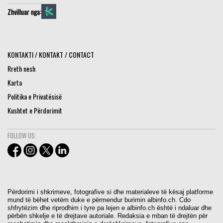
Zhvilluar nga:
KONTAKTI / KONTAKT / CONTACT
Rreth nesh
Karta
Politika e Privatësisë
Kushtet e Përdorimit
FOLLOW US:
Përdorimi i shkrimeve, fotografive si dhe materialeve të kësaj platforme
mund të bëhet vetëm duke e përmendur burimin albinfo.ch. Cdo
shfrytëzim dhe riprodhim i tyre pa lejen e albinfo.ch është i ndaluar dhe
përbën shkelje e të drejtave autoriale. Redaksia e mban të drejtën për