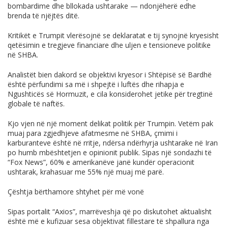
bombardime dhe bllokada ushtarake — ndonjëherë edhe
brenda të njëjtës ditë.
Kritikët e Trumpit vlerësojnë se deklaratat e tij synojnë kryesisht
qetësimin e tregjeve financiare dhe uljen e tensioneve politike
në SHBA.
Analistët bien dakord se objektivi kryesor i Shtëpisë së Bardhë
është përfundimi sa më i shpejtë i luftës dhe rihapja e
Ngushticës së Hormuzit, e cila konsiderohet jetike për tregtinë
globale të naftës.
Kjo vjen në një moment delikat politik për Trumpin. Vetëm pak
muaj para zgjedhjeve afatmesme në SHBA, çmimi i
karburanteve është në rritje, ndërsa ndërhyrja ushtarake në Iran
po humb mbështetjen e opinionit publik. Sipas një sondazhi të
“Fox News”, 60% e amerikanëve janë kundër operacionit
ushtarak, krahasuar me 55% një muaj më parë.
Çështja bërthamore shtyhet për më vonë
Sipas portalit “Axios”, marrëveshja që po diskutohet aktualisht
është më e kufizuar sesa objektivat fillestare të shpallura nga