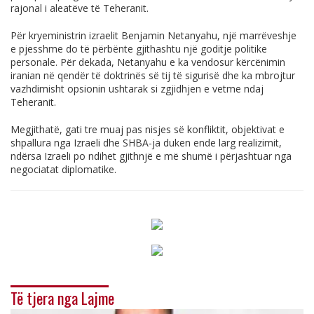
rajonal i aleatëve të Teheranit.
Për kryeministrin izraelit Benjamin Netanyahu, një marrëveshje
e pjesshme do të përbënte gjithashtu një goditje politike
personale. Për dekada, Netanyahu e ka vendosur kërcënimin
iranian në qendër të doktrinës së tij të sigurisë dhe ka mbrojtur
vazhdimisht opsionin ushtarak si zgjidhjen e vetme ndaj
Teheranit.
Megjithatë, gati tre muaj pas nisjes së konfliktit, objektivat e
shpallura nga Izraeli dhe SHBA-ja duken ende larg realizimit,
ndërsa Izraeli po ndihet gjithnjë e më shumë i përjashtuar nga
negociatat diplomatike.
Të tjera nga Lajme