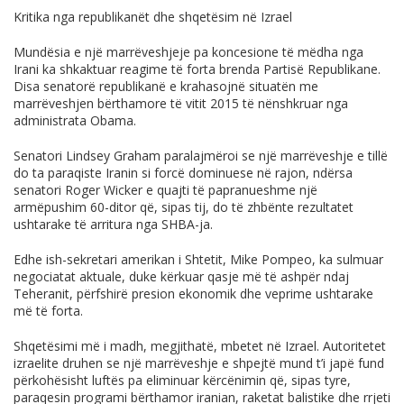
Kritika nga republikanët dhe shqetësim në Izrael
Mundësia e një marrëveshjeje pa koncesione të mëdha nga
Irani ka shkaktuar reagime të forta brenda Partisë Republikane.
Disa senatorë republikanë e krahasojnë situatën me
marrëveshjen bërthamore të vitit 2015 të nënshkruar nga
administrata Obama.
Senatori Lindsey Graham paralajmëroi se një marrëveshje e tillë
do ta paraqiste Iranin si forcë dominuese në rajon, ndërsa
senatori Roger Wicker e quajti të papranueshme një
armëpushim 60-ditor që, sipas tij, do të zhbënte rezultatet
ushtarake të arritura nga SHBA-ja.
Edhe ish-sekretari amerikan i Shtetit, Mike Pompeo, ka sulmuar
negociatat aktuale, duke kërkuar qasje më të ashpër ndaj
Teheranit, përfshirë presion ekonomik dhe veprime ushtarake
më të forta.
Shqetësimi më i madh, megjithatë, mbetet në Izrael. Autoritetet
izraelite druhen se një marrëveshje e shpejtë mund t’i japë fund
përkohësisht luftës pa eliminuar kërcënimin që, sipas tyre,
paraqesin programi bërthamor iranian, raketat balistike dhe rrjeti