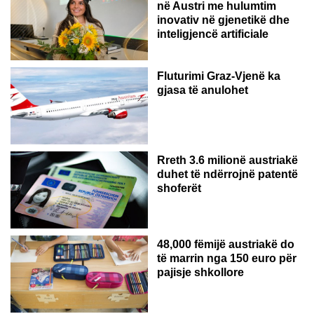
në Austri me hulumtim
inovativ në gjenetikë dhe
inteligjencë artificiale
Fluturimi Graz-Vjenë ka
gjasa të anulohet
Rreth 3.6 milionë austriakë
duhet të ndërrojnë patentë
shoferët
48,000 fëmijë austriakë do
të marrin nga 150 euro për
pajisje shkollore