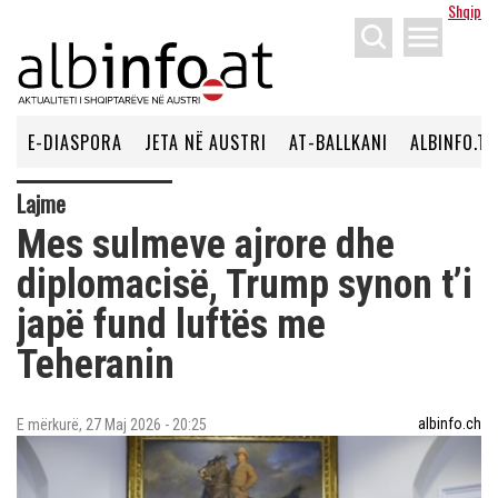
Shqip
menu
E-DIASPORA
JETA NË AUSTRI
AT-BALLKANI
ALBINFO.TV
Lajme
Mes sulmeve ajrore dhe
diplomacisë, Trump synon t’i
japë fund luftës me
Teheranin
albinfo.ch
E mërkurë, 27 Maj 2026 - 20:25