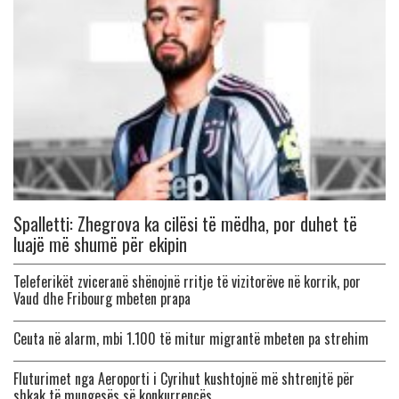
Spalletti: Zhegrova ka cilësi të mëdha, por duhet të
luajë më shumë për ekipin
Teleferikët zviceranë shënojnë rritje të vizitorëve në korrik, por
Vaud dhe Fribourg mbeten prapa
Ceuta në alarm, mbi 1.100 të mitur migrantë mbeten pa strehim
Fluturimet nga Aeroporti i Cyrihut kushtojnë më shtrenjtë për
shkak të mungesës së konkurrencës