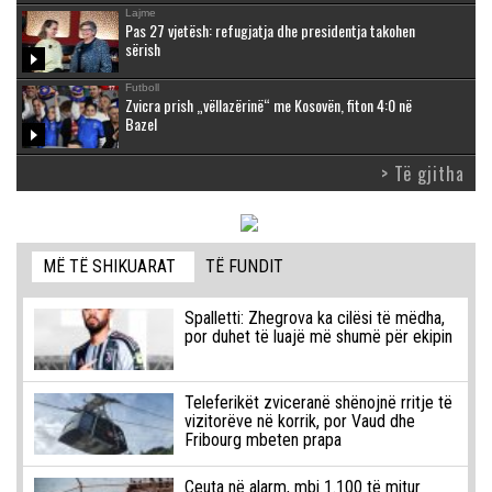
Lajme
Pas 27 vjetësh: refugjatja dhe presidentja takohen
sërish
Futboll
Zvicra prish „vëllazërinë“ me Kosovën, fiton 4:0 në
Bazel
> Të gjitha
MË TË SHIKUARAT
TË FUNDIT
Spalletti: Zhegrova ka cilësi të mëdha,
por duhet të luajë më shumë për ekipin
Teleferikët zviceranë shënojnë rritje të
vizitorëve në korrik, por Vaud dhe
Fribourg mbeten prapa
Ceuta në alarm, mbi 1.100 të mitur