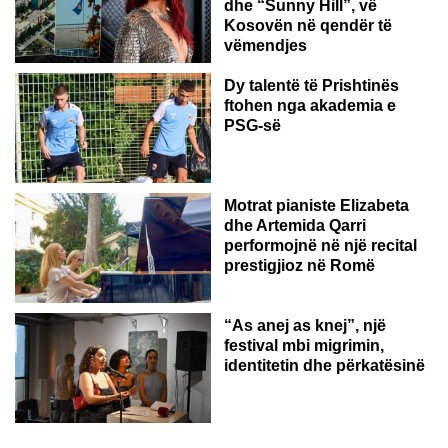
dhe “Sunny Hill”, vë
Kosovën në qendër të
vëmendjes
Dy talentë të Prishtinës
ftohen nga akademia e
PSG-së
ROMË
Motrat pianiste Elizabeta
dhe Artemida Qarri
performojnë në një recital
prestigjioz në Romë
“As anej as knej”, një
festival mbi migrimin,
identitetin dhe përkatësinë