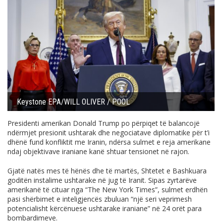
Keystone EPA/WILL OLIVER / POOL
Presidenti amerikan Donald Trump po përpiqet të balancojë
ndërmjet presionit ushtarak dhe negociatave diplomatike për t’i
dhënë fund konfliktit me Iranin, ndërsa sulmet e reja amerikane
ndaj objektivave iraniane kanë shtuar tensionet në rajon.
Gjatë natës mes të hënës dhe të martës, Shtetet e Bashkuara
goditën instalime ushtarake në jug të Iranit. Sipas zyrtarëve
amerikanë të cituar nga “The New York Times”, sulmet erdhën
pasi shërbimet e inteligjencës zbuluan “një seri veprimesh
potencialisht kërcënuese ushtarake iraniane” në 24 orët para
bombardimeve.