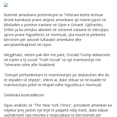
Burimet amerikane pretendojnë se Teherani kishte lëshuar
dronë kamikazë pranë anijeve amerikane që marrin pjesë në
bllokadën e porteve iraniane në Gjirin e Omanit. Gjithashtu,
SHBA-ja ka vërejtur aktivitet në sistemet iraniane të mbrojtjes
ajrore pranë Ngushticës së Hormuzit, çka mund të përbënte
kërcënim për avionët luftarakë amerikanë dhe
aeroplanmbajtëset në rajon.
Megjithatë, vetëm pak ditë më parë, Donald Trump deklaronte
në rrjetin e tij social “Truth Social” se një marrëveshje me
Teheranin ishte afër finalizimit.
“Detajet përfundimtare të marrëveshjes po diskutohen dhe do
të shpallen së shpejti”, shkroi ai, duke shtuar se në kuadër të
marrëveshjes pritet të rihapet edhe Ngushtica e Hormuzit.
Deklarata kontradiktore
Sipas analizës së “The New York Times”, presidenti amerikan ka
ndjekur prej javësh një linjë të paqartë ndaj Iranit, duke kaluar
vazhdimisht nga retorika e negociatave te kërcënimet për