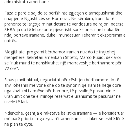
administrata amerikane.
Faza e parë e saj do të përfshinte zgjatjen e armëpushimit dhe
rihapjen e Ngushticës së Hormuzit. Në këmbim, Irani do të
pranonte të largojë minat detare të vendosura në rajon, ndërsa
SHBA-ja do të lehtësonte pjesërisht sanksionet dhe bllokadën
ndaj porteve iraniane, duke i mundësuar Teheranit eksportimin e
naftës.
Megjithatë, programi bërthamor iranian nuk do të trajtohej
menjëherë. Sekretari amerikan i Shtetit, Marco Rubio, deklaroi
se “nuk mund të nënshkruhet një marrëveshje bërthamore për
72 orë”.
Sipas planit aktual, negociatat për çështjen bërthamore do të
zhvilloheshin më vonë dhe do të synonin që Irani të heqë dorë
nga zhvillimi i armëve bërthamore, të pezullojë pasurimin e
uraniumit dhe të eliminojë rezervat e uraniumit të pasuruar në
nivele të larta.
Ndërkohë, çështja e raketave balistike iraniane — e konsideruar
më parë prioritet nga zyrtarët amerikanë — duket se është lënë
në plan të dytë.