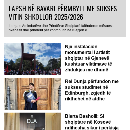
LAPSH NË BAVARI PËRMBYLL ME SUKSES
VITIN SHKOLLOR 2025/2026
Lidhja e Arsimtarëve dhe Prindërve Shqiptarë falënderon mësuesit,
nxënësit dhe prindërit për kontributin në ruajtjen e...
Një instalacion
monumental i artistit
shqiptar në Gjenevë
kushtuar viktimave të
zhdukjes me dhunë
Rei Dunja përfundon me
sukses studimet në
Edinburgh, zgjedh të
rikthehet në atdhe
Blerta Basholli: Si
shqiptare në Kosovë
ndihesha sikur i përkisja