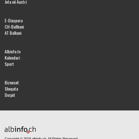
Jeta në Austri
E-Diaspora
CH-Ballkani
AT Balkani
Albinfo.tv
Kalendari
Sport
Bizneset
Shoqata
Dosjet
Copyright © 2018 albinfo.ch. All Rights Reserved.