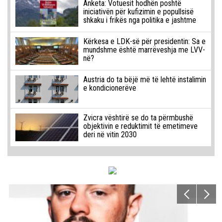
Anketa: Votuesit hodhën poshtë
iniciativën për kufizimin e popullsisë
shkaku i frikës nga politika e jashtme
Kërkesa e LDK-së për presidentin: Sa e
mundshme është marrëveshja me LVV-
në?
Austria do ta bëjë më të lehtë instalimin
e kondicionerëve
Zvicra vështirë se do ta përmbushë
objektivin e reduktimit të emetimeve
deri në vitin 2030