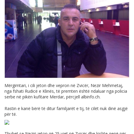
Mërgimtari, i cili jeton dhe vepron në Zvicër, Nezir Mehmetaj,
nga fshati Rudicë e Klinës, të premten është ndaluar nga policia
serbe në pikën kufitare Merdar, përcjell
albinfo.ch
.
Rastin e kanë bërë të ditur familjarët e tij, të cilët nuk dinë asgjë
për të.
Thuhet se Neziri jeton që 25 vjet në Zvicër dhe kishte qenë për