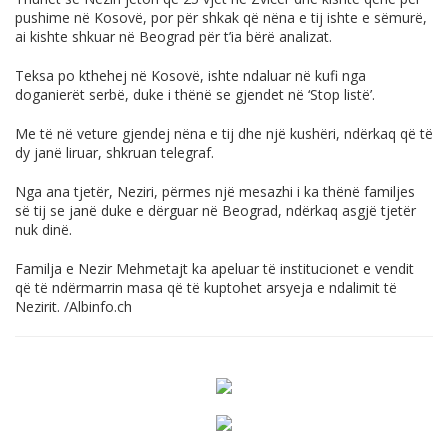
pushime në Kosovë, por për shkak që nëna e tij ishte e sëmurë,
ai kishte shkuar në Beograd për t’ia bërë analizat.
Teksa po kthehej në Kosovë, ishte ndaluar në kufi nga
doganierët serbë, duke i thënë se gjendet në ‘Stop listë’.
Me të në veture gjendej nëna e tij dhe një kushëri, ndërkaq që të
dy janë liruar, shkruan telegraf.
Nga ana tjetër, Neziri, përmes një mesazhi i ka thënë familjes
së tij se janë duke e dërguar në Beograd, ndërkaq asgjë tjetër
nuk dinë.
Familja e Nezir Mehmetajt ka apeluar të institucionet e vendit
që të ndërmarrin masa që të kuptohet arsyeja e ndalimit të
Nezirit. /
Albinfo.ch