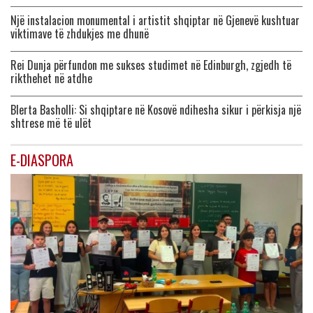
Një instalacion monumental i artistit shqiptar në Gjenevë kushtuar
viktimave të zhdukjes me dhunë
Rei Dunja përfundon me sukses studimet në Edinburgh, zgjedh të
rikthehet në atdhe
Blerta Basholli: Si shqiptare në Kosovë ndihesha sikur i përkisja një
shtrese më të ulët
E-DIASPORA