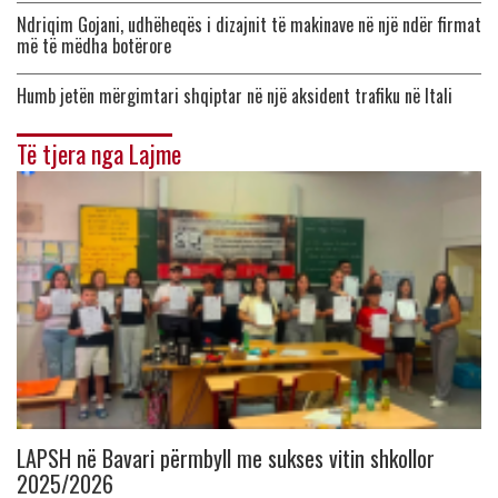
Ndriqim Gojani, udhëheqës i dizajnit të makinave në një ndër firmat
më të mëdha botërore
Humb jetën mërgimtari shqiptar në një aksident trafiku në Itali
Të tjera nga Lajme
LAPSH në Bavari përmbyll me sukses vitin shkollor
2025/2026