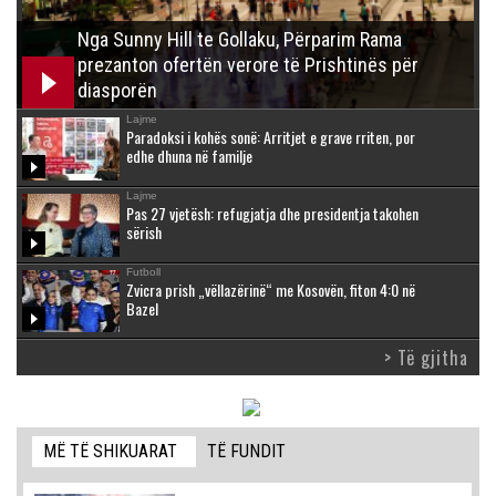
Nga Sunny Hill te Gollaku, Përparim Rama
prezanton ofertën verore të Prishtinës për
diasporën
Lajme
Paradoksi i kohës sonë: Arritjet e grave rriten, por
edhe dhuna në familje
Lajme
Pas 27 vjetësh: refugjatja dhe presidentja takohen
sërish
Futboll
Zvicra prish „vëllazërinë“ me Kosovën, fiton 4:0 në
Bazel
> Të gjitha
MË TË SHIKUARAT
TË FUNDIT