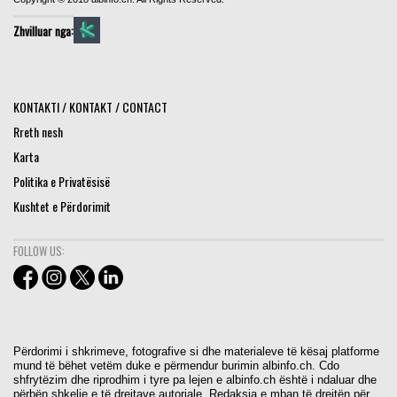
Zhvilluar nga:
KONTAKTI / KONTAKT / CONTACT
Rreth nesh
Karta
Politika e Privatësisë
Kushtet e Përdorimit
FOLLOW US:
Përdorimi i shkrimeve, fotografive si dhe materialeve të kësaj platforme
mund të bëhet vetëm duke e përmendur burimin albinfo.ch. Cdo
shfrytëzim dhe riprodhim i tyre pa lejen e albinfo.ch është i ndaluar dhe
përbën shkelje e të drejtave autoriale. Redaksia e mban të drejtën për