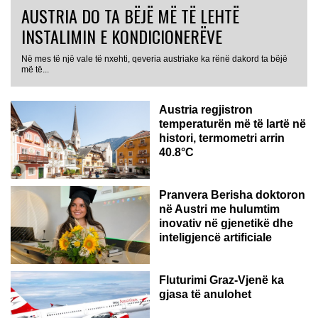
AUSTRIA DO TA BËJË MË TË LEHTË
INSTALIMIN E KONDICIONERËVE
Në mes të një vale të nxehti, qeveria austriake ka rënë dakord ta bëjë
më të...
Austria regjistron
temperaturën më të lartë në
histori, termometri arrin
40.8°C
AUSTRI
Pranvera Berisha doktoron
në Austri me hulumtim
inovativ në gjenetikë dhe
inteligjencë artificiale
Fluturimi Graz-Vjenë ka
gjasa të anulohet