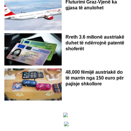
Fluturimi Graz-Vjenë ka
gjasa të anulohet
Rreth 3.6 milionë austriakë
duhet të ndërrojnë patentë
shoferët
48,000 fëmijë austriakë do
të marrin nga 150 euro për
pajisje shkollore