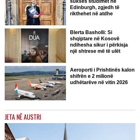
sukses studimet në
Edinburgh, zgjedh të
rikthehet në atdhe
Blerta Basholli: Si
shqiptare në Kosovë
ndihesha sikur i përkisja
një shtrese më të ulët
Aeroporti i Prishtinës kalon
shifrën e 2 milionë
udhëtarëve në vitin 2026
JETA NË AUSTRI