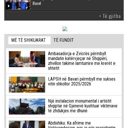
Bazel
> Të gjitha
MË TË SHIKUARAT
TË FUNDIT
Ambasadorja e Zvicrës përmbyll
mandatin katërvjeçar në Shqipëri,
zhvillon takime lamtumire me krerët e
shtetit
LAPSH në Bavari përmbyll me sukses
vitin shkollor 2025/2026
Një instalacion monumental i artistit
shqiptar në Gjenevë kushtuar viktimave
të zhdukjes me dhunë
Abdixhiku: Ka afrime me
Vetëvendosjen, por jo për presidentin