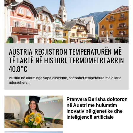
AUSTRIA REGJISTRON TEMPERATURËN MË
TË LARTË NË HISTORI, TERMOMETRI ARRIN
40.8°C
Austria në alarm nga vapa ekstreme, shënohet temperatura më e lartë
AUSTRI
ndonjëherë...
Pranvera Berisha doktoron
në Austri me hulumtim
inovativ në gjenetikë dhe
inteligjencë artificiale