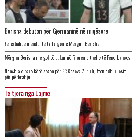
Berisha debuton për Gjermaninë në miqësore
Fenerbahce mendonte ta largonte Mërgim Berishen
Mërgim Berisha me gol të bukur në fitoren e thellë të Fenerbahces
Ndeshja e parë këtë sezon për FC Kosova Zurich, fton adhuruesit
për përkrahje
Të tjera nga Lajme