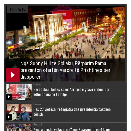
Albinfo.TV
Nga Sunny Hill te Gollaku, Përparim Rama
prezanton ofertën verore të Prishtinës për
diasporën
Lajme
Paradoksi i kohës sonë: Arritjet e grave rriten, por
edhe dhuna në familje
Lajme
Pas 27 vjetësh: refugjatja dhe presidentja takohen
sërish
Futboll
Zvicra prish „vëllazërinë“ me Kosovën, fiton 4:0 në