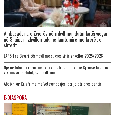
Ambasadorja e Zvicrës përmbyll mandatin katërvjeçar
në Shqipëri, zhvillon takime lamtumire me krerët e
shtetit
LAPSH në Bavari përmbyll me sukses vitin shkollor 2025/2026
Një instalacion monumental i artistit shqiptar në Gjenevë kushtuar
viktimave të zhdukjes me dhunë
Abdixhiku: Ka afrime me Vetëvendosjen, por jo për presidentin
E-DIASPORA