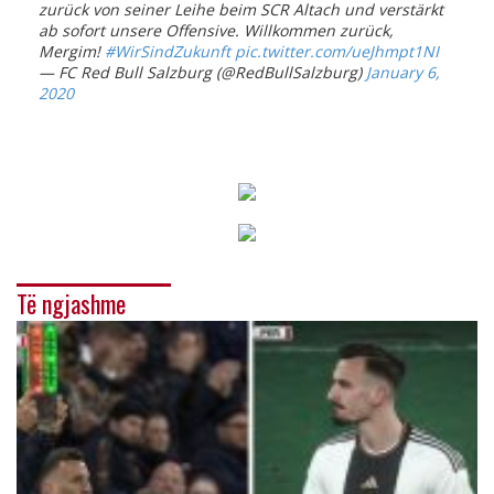
zurück von seiner Leihe beim SCR Altach und verstärkt
ab sofort unsere Offensive. Willkommen zurück,
Mergim!
#WirSindZukunft
pic.twitter.com/ueJhmpt1NI
— FC Red Bull Salzburg (@RedBullSalzburg)
January 6,
2020
Të ngjashme