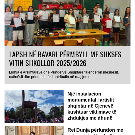
LAPSH NË BAVARI PËRMBYLL ME SUKSES
VITIN SHKOLLOR 2025/2026
Lidhja e Arsimtarëve dhe Prindërve Shqiptarë falënderon mësuesit,
nxënësit dhe prindërit për kontributin në ruajtjen e...
Një instalacion
monumental i artistit
shqiptar në Gjenevë
kushtuar viktimave të
zhdukjes me dhunë
Rei Dunja përfundon me