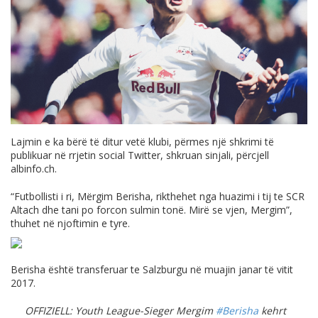
Lajmin e ka bërë të ditur vetë klubi, përmes një shkrimi të
publikuar në rrjetin social Twitter, shkruan sinjali, përcjell
albinfo.ch
.
“Futbollisti i ri, Mërgim Berisha, rikthehet nga huazimi i tij te SCR
Altach dhe tani po forcon sulmin tonë. Mirë se vjen, Mergim”,
thuhet në njoftimin e tyre.
Berisha është transferuar te Salzburgu në muajin janar të vitit
2017.
OFFIZIELL: Youth League-Sieger Mergim
#Berisha
kehrt