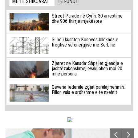
MË TË SHIKUARAT
TË FUNDIT
Street Parade në Cyrih, 30 arrestime
dhe 906 thirrje mjekësore
Si po i kushton Kosovës bllokada e
tregtisë së energjisë me Serbinë
Zjarret në Kanada: Shpallet gjendje e
jashtëzakonshme, evakuohen mbi 20
mijë persona
Qeveria federale zgjat paralajmërimin:
Fillon vala e ardhshme e të nxehtit