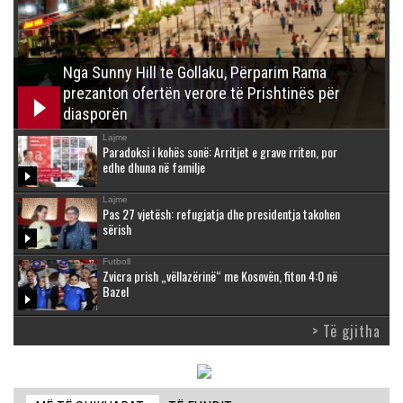
Nga Sunny Hill te Gollaku, Përparim Rama
prezanton ofertën verore të Prishtinës për
diasporën
Lajme
Paradoksi i kohës sonë: Arritjet e grave rriten, por
edhe dhuna në familje
Lajme
Pas 27 vjetësh: refugjatja dhe presidentja takohen
sërish
Futboll
Zvicra prish „vëllazërinë“ me Kosovën, fiton 4:0 në
Bazel
> Të gjitha