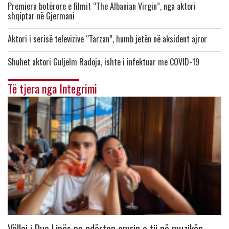
Premiera botërore e filmit “The Albanian Virgin”, nga aktori
shqiptar në Gjermani
Aktori i serisë televizive “Tarzan”, humb jetën në aksident ajror
Shuhet aktori Guljelm Radoja, ishte i infektuar me COVID-19
Të tjera nga Integrimi
Vëllai i Dua Lipës po ndërton emrin e tij në muzikën