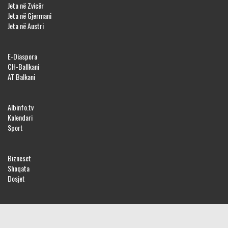
Jeta në Zvicër
Jeta në Gjermani
Jeta në Austri
E-Diaspora
CH-Ballkani
AT Balkani
Albinfo.tv
Kalendari
Sport
Bizneset
Shoqata
Dosjet