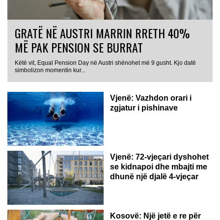
GRATË NË AUSTRI MARRIN RRETH 40%
MË PAK PENSION SE BURRAT
Këtë vit, Equal Pension Day në Austri shënohet më 9 gusht. Kjo datë
simbolizon momentin kur...
Vjenë: Vazhdon orari i
zgjatur i pishinave
Vjenë: 72-vjeçari dyshohet
se kidnapoi dhe mbajti me
dhunë një djalë 4-vjeçar
Kosovë: Një jetë e re për