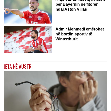
për Bayernin në fitoren
ndaj Aston Villas
ZVICËR
Admir Mehmedi emërohet
në bordin sportiv të
Winterthurit
JETA NË AUSTRI