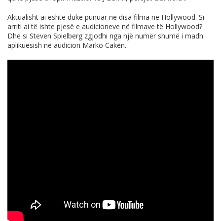
Aktualisht ai është duke punuar në disa filma në Hollywood. Si
arriti ai të ishte pjesë e audicioneve në filmave të Hollywood?
Dhe si Steven Spielberg zgjodhi nga një numër shumë i madh
aplikuesish në audicion Marko Cakën.