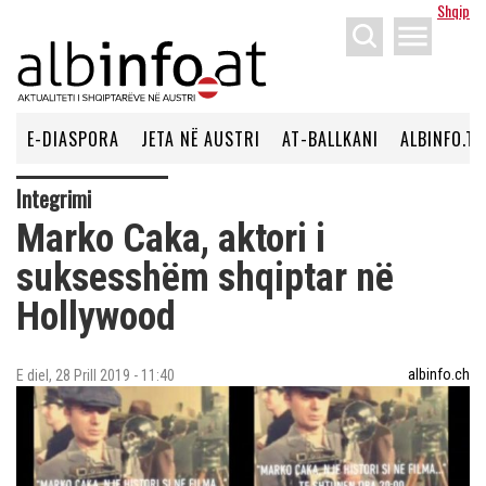
Shqip
menu
E-DIASPORA
JETA NË AUSTRI
AT-BALLKANI
ALBINFO.TV
Integrimi
Marko Caka, aktori i
suksesshëm shqiptar në
Hollywood
albinfo.ch
E diel, 28 Prill 2019 - 11:40