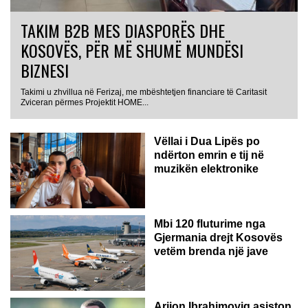
TAKIM B2B MES DIASPORËS DHE
KOSOVËS, PËR MË SHUMË MUNDËSI
BIZNESI
Takimi u zhvillua në Ferizaj, me mbështetjen financiare të Caritasit
Zviceran përmes Projektit HOME...
Vëllai i Dua Lipës po
ndërton emrin e tij në
muzikën elektronike
GJERMANI
Mbi 120 fluturime nga
Gjermania drejt Kosovës
vetëm brenda një jave
Arijon Ibrahimoviq asiston