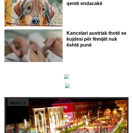
qentë endacakë
Kancelari austriak thotë se
kujdesi për fëmijët nuk
është punë
Albinfo.TV