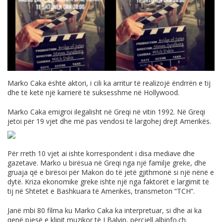
Marko Caka është aktori, i cili ka arritur të realizojë ëndrrën e tij
dhe të ketë një karrierë të suksesshme në Hollywood.
Marko Caka emigroi ilegalisht në Greqi në vitin 1992. Në Greqi
jetoi për 19 vjet dhe më pas vendosi të largohej drejt Amerikës.
Për rreth 10 vjet ai ishte korrespondent i disa mediave dhe
gazetave. Marko u birësua në Greqi nga një familje greke, dhe
gruaja që e birësoi për Makon do të jetë gjithmonë si një nënë e
dytë. Kriza ekonomike greke ishte një nga faktorët e largimit të
tij në Shtetet e Bashkuara të Amerikës, transmeton “TCH”.
Janë mbi 80 filma ku Marko Caka ka interpretuar, si dhe ai ka
qenë pjesë e klipit muzikor të J Balvin, përcjell
albinfo.ch
.