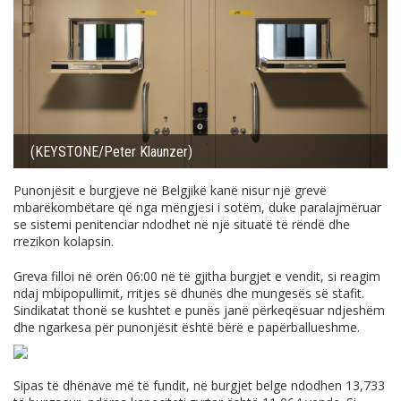
(KEYSTONE/Peter Klaunzer)
Punonjësit e burgjeve në Belgjikë kanë nisur një grevë
mbarëkombëtare që nga mëngjesi i sotëm, duke paralajmëruar
se sistemi penitenciar ndodhet në një situatë të rëndë dhe
rrezikon kolapsin.
Greva filloi në orën 06:00 në të gjitha burgjet e vendit, si reagim
ndaj mbipopullimit, rritjes së dhunës dhe mungesës së stafit.
Sindikatat thonë se kushtet e punës janë përkeqësuar ndjeshëm
dhe ngarkesa për punonjësit është bërë e papërballueshme.
Sipas të dhënave më të fundit, në burgjet belge ndodhen 13,733