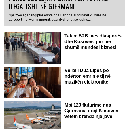
ILEGALISHT NË GJERMANI
Një 25-vjeçar shqiptar është ndaluar nga autoritetet kufitare në
aeroportin e Memmingenit, pasi dyshohet se kishte...
Takim B2B mes diasporës
dhe Kosovës, për më
shumë mundësi biznesi
Vëllai i Dua Lipës po
ndërton emrin e tij në
muzikën elektronike
GJERMANI
Mbi 120 fluturime nga
Gjermania drejt Kosovës
vetëm brenda një jave