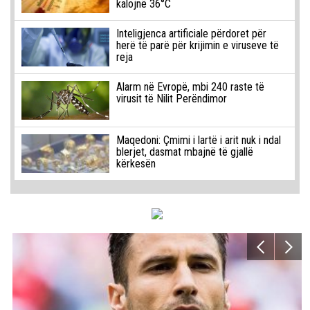
kalojnë 36°C
Inteligjenca artificiale përdoret për
herë të parë për krijimin e viruseve të
reja
Alarm në Evropë, mbi 240 raste të
virusit të Nilit Perëndimor
Maqedoni: Çmimi i lartë i arit nuk i ndal
blerjet, dasmat mbajnë të gjallë
kërkesën