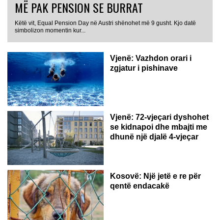
MË PAK PENSION SE BURRAT
Këtë vit, Equal Pension Day në Austri shënohet më 9 gusht. Kjo datë
simbolizon momentin kur...
Vjenë: Vazhdon orari i
zgjatur i pishinave
Vjenë: 72-vjeçari dyshohet
se kidnapoi dhe mbajti me
dhunë një djalë 4-vjeçar
Kosovë: Një jetë e re për
qentë endacakë