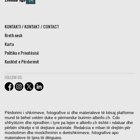
KONTAKTI / KONTAKT / CONTACT
Rreth nesh
Karta
Politika e Privatësisë
Kushtet e Përdorimit
FOLLOW US:
Përdorimi i shkrimeve, fotografive si dhe materialeve të kësaj platforme
mund të bëhet vetëm duke e përmendur burimin albinfo.ch. Cdo
shfrytëzim dhe riprodhim i tyre pa lejen e albinfo.ch është i ndaluar dhe
përbën shkelje e të drejtave autoriale. Redaksia e mban të drejtën për
mosbotimin dhe moskthminin e dorëshkrimeve, fotografive apo
materialeve të tjera të dërguara.