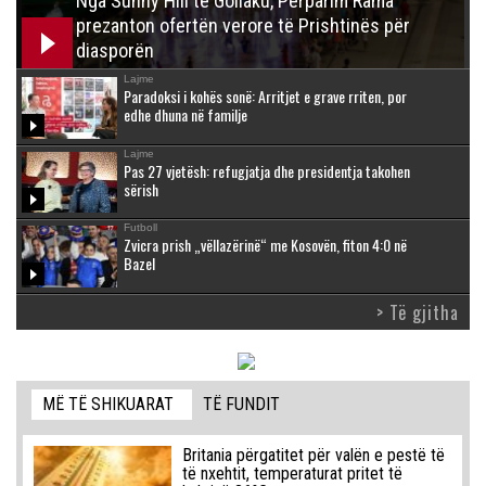
Nga Sunny Hill te Gollaku, Përparim Rama
prezanton ofertën verore të Prishtinës për
diasporën
Lajme
Paradoksi i kohës sonë: Arritjet e grave rriten, por
edhe dhuna në familje
Lajme
Pas 27 vjetësh: refugjatja dhe presidentja takohen
sërish
Futboll
Zvicra prish „vëllazërinë“ me Kosovën, fiton 4:0 në
Bazel
> Të gjitha
MË TË SHIKUARAT
TË FUNDIT
Britania përgatitet për valën e pestë të
të nxehtit, temperaturat pritet të