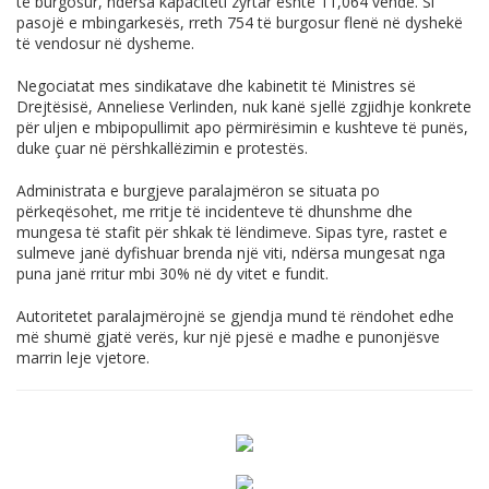
të burgosur, ndërsa kapaciteti zyrtar është 11,064 vende. Si
pasojë e mbingarkesës, rreth 754 të burgosur flenë në dyshekë
të vendosur në dysheme.
Negociatat mes sindikatave dhe kabinetit të Ministres së
Drejtësisë, Anneliese Verlinden, nuk kanë sjellë zgjidhje konkrete
për uljen e mbipopullimit apo përmirësimin e kushteve të punës,
duke çuar në përshkallëzimin e protestës.
Administrata e burgjeve paralajmëron se situata po
përkeqësohet, me rritje të incidenteve të dhunshme dhe
mungesa të stafit për shkak të lëndimeve. Sipas tyre, rastet e
sulmeve janë dyfishuar brenda një viti, ndërsa mungesat nga
puna janë rritur mbi 30% në dy vitet e fundit.
Autoritetet paralajmërojnë se gjendja mund të rëndohet edhe
më shumë gjatë verës, kur një pjesë e madhe e punonjësve
marrin leje vjetore.