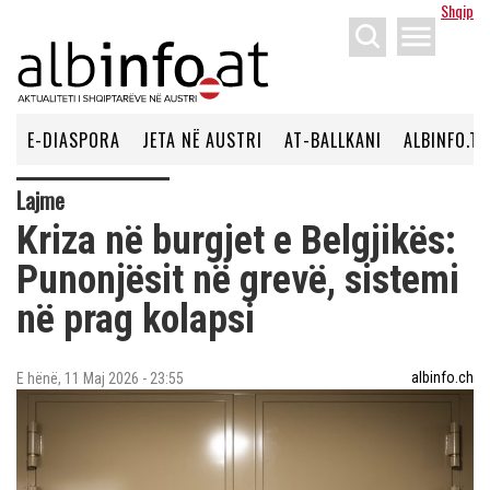
Shqip
menu
E-DIASPORA
JETA NË AUSTRI
AT-BALLKANI
ALBINFO.TV
Lajme
Kriza në burgjet e Belgjikës:
Punonjësit në grevë, sistemi
në prag kolapsi
albinfo.ch
E hënë, 11 Maj 2026 - 23:55