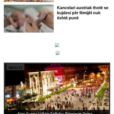
Kancelari austriak thotë se
kujdesi për fëmijët nuk
është punë
Albinfo.TV