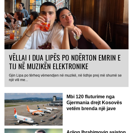
VËLLAI I DUA LIPËS PO NDËRTON EMRIN E
TIJ NË MUZIKËN ELEKTRONIKE
Gjin Lipa po tërheq vëmendjen në muzikë, në lidhje prej më shumë se
GJERMANI
një viti me...
Mbi 120 fluturime nga
Gjermania drejt Kosovës
vetëm brenda një jave
Arijon Ibrahimoviq asiston