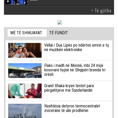
> Të gjitha
MË TË SHIKUARAT
TË FUNDIT
Vëllai i Dua Lipës po ndërton emrin e tij
në muzikën elektronike
Fluks i madh në Morinë, mbi 24 mijë
kosovarë hyjnë në Shqipëri brenda tri
orësh
Granit Xhaka kryen testet para
përgatitjeve me Sunderlandin
Nxehtësia detyron termocentralet
zvicerane të ulin prodhimin