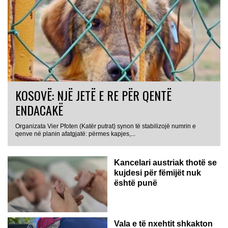
KOSOVË: NJË JETË E RE PËR QENTË
ENDACAKË
Organizata Vier Pfoten (Katër putrat) synon të stabilizojë numrin e
qenve në planin afatgjatë: përmes kapjes,...
Kancelari austriak thotë se
kujdesi për fëmijët nuk
është punë
Vala e të nxehtit shkakton