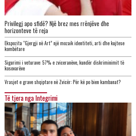
Privilegj apo sfidë? Një brez mes rrënjëve dhe
horizonteve të reja
Ekspozita “Gjergji në Art” një mozaik identiteti, arti dhe kujtese
kombëtare
Sigurimi i veturave: 57% e zviceranëve, kundër diskriminimit të
kosovarëve
Vrasjet e grave shqiptare në Zvicër: Për kë po bien kambanat?
Të tjera nga Integrimi