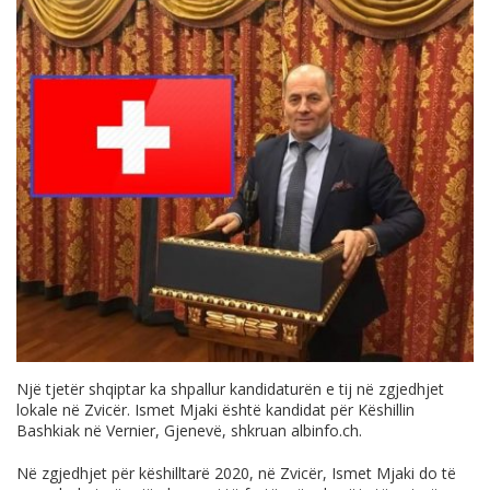
Një tjetër shqiptar ka shpallur kandidaturën e tij në zgjedhjet
lokale në Zvicër. Ismet Mjaki është kandidat për Këshillin
Bashkiak në Vernier, Gjenevë, shkruan
albinfo.ch
.
Në zgjedhjet për këshilltarë 2020, në Zvicër, Ismet Mjaki do të