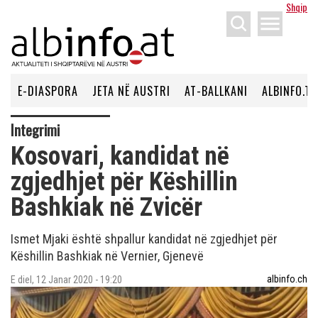
Shqip
menu
E-DIASPORA
JETA NË AUSTRI
AT-BALLKANI
ALBINFO.TV
Integrimi
Kosovari, kandidat në
zgjedhjet për Këshillin
Bashkiak në Zvicër
Ismet Mjaki është shpallur kandidat në zgjedhjet për
Këshillin Bashkiak në Vernier, Gjenevë
albinfo.ch
E diel, 12 Janar 2020 - 19:20