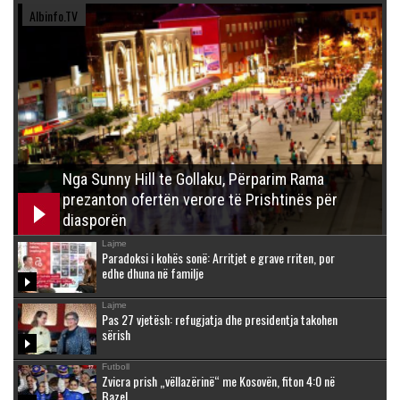
Albinfo.TV
Nga Sunny Hill te Gollaku, Përparim Rama
prezanton ofertën verore të Prishtinës për
diasporën
Lajme
Paradoksi i kohës sonë: Arritjet e grave rriten, por
edhe dhuna në familje
Lajme
Pas 27 vjetësh: refugjatja dhe presidentja takohen
sërish
Futboll
Zvicra prish „vëllazërinë“ me Kosovën, fiton 4:0 në
Bazel