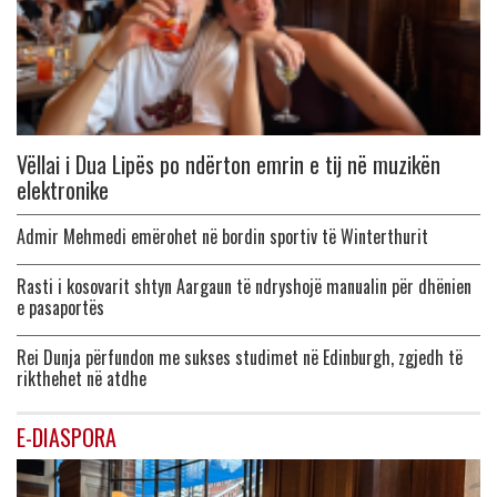
Vëllai i Dua Lipës po ndërton emrin e tij në muzikën
elektronike
Admir Mehmedi emërohet në bordin sportiv të Winterthurit
Rasti i kosovarit shtyn Aargaun të ndryshojë manualin për dhënien
e pasaportës
Rei Dunja përfundon me sukses studimet në Edinburgh, zgjedh të
rikthehet në atdhe
E-DIASPORA