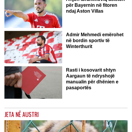
për Bayernin në fitoren
ndaj Aston Villas
ZVICËR
Admir Mehmedi emërohet
në bordin sportiv të
Winterthurit
Rasti i kosovarit shtyn
Aargaun të ndryshojë
manualin për dhënien e
pasaportës
JETA NË AUSTRI