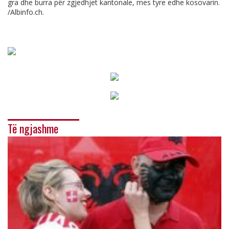
gra dhe burra për zgjedhjet kantonale, mes tyre edhe kosovarin.
/
Albinfo.ch
.
Të ngjashme