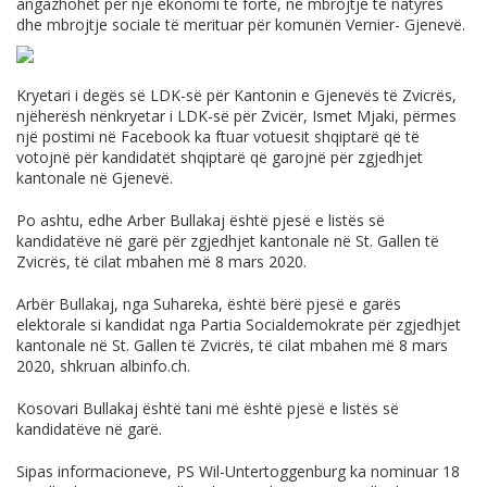
angazhohet për një ekonomi të fortë, në mbrojtje të natyrës
dhe mbrojtje sociale të merituar për komunën Vernier- Gjenevë.
Kryetari i degës së LDK-së për Kantonin e Gjenevës të Zvicrës,
njëherësh nënkryetar i LDK-së për Zvicër, Ismet Mjaki, përmes
një postimi në Facebook ka ftuar votuesit shqiptarë që të
votojnë për kandidatët shqiptarë që garojnë për zgjedhjet
kantonale në Gjenevë.
Po ashtu, edhe Arber Bullakaj është pjesë e listës së
kandidatëve në garë për zgjedhjet kantonale në St. Gallen të
Zvicrës, të cilat mbahen më 8 mars 2020.
Arbër Bullakaj, nga Suhareka, është bërë pjesë e garës
elektorale si kandidat nga Partia Socialdemokrate për zgjedhjet
kantonale në St. Gallen të Zvicrës, të cilat mbahen më 8 mars
2020, shkruan
albinfo.ch
.
Kosovari Bullakaj është tani më është pjesë e listës së
kandidatëve në garë.
Sipas informacioneve, PS Wil-Untertoggenburg ka nominuar 18