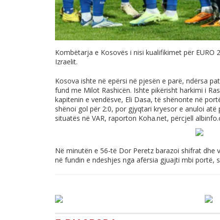
Kombëtarja e Kosovës i nisi kualifikimet për EURO 
Izraelit.
Kosova ishte në epërsi në pjesën e parë, ndërsa pat
fund me Milot Rashicën. Ishte pikërisht harkimi i Ra
kapitenin e vendësve, Eli Dasa, të shënonte në port
shënoi gol për 2:0, por gjyqtari kryesor e anuloi atë
situatës në VAR, raporton
Koha.net
, përcjell
albinfo.
Në minutën e 56-të Dor Peretz barazoi shifrat dhe vul
në fundin e ndeshjes nga afërsia gjuajti mbi portë,