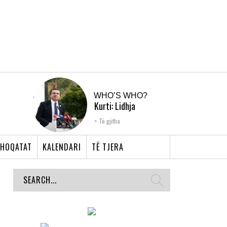
WHO’S WHO?
Kurti: Lidhja
Shqiptare e Prizrenit,
Të gjitha
nyja që bashkoi �...
HOQATAT
KALENDARI
TË TJERA