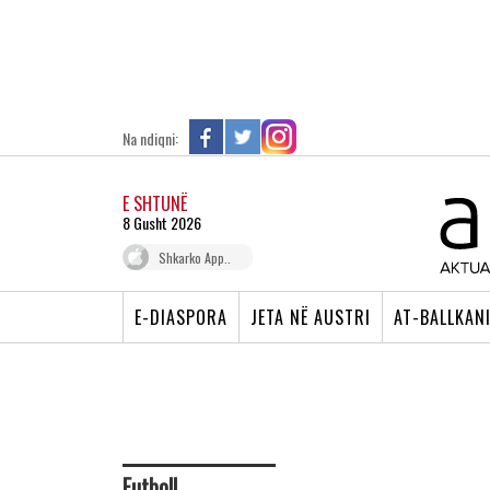
Na ndiqni:
E SHTUNË
8 Gusht 2026
Shkarko App..
E-DIASPORA
JETA NË AUSTRI
AT-BALLKAN
Futboll