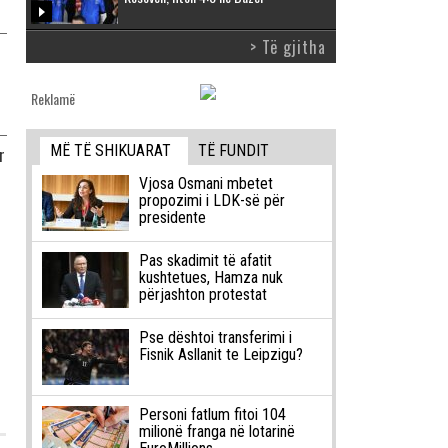
> Të gjitha
Reklamë
MË TË SHIKUARAT
TË FUNDIT
r
Vjosa Osmani mbetet
propozimi i LDK-së për
presidente
Pas skadimit të afatit
kushtetues, Hamza nuk
përjashton protestat
Pse dështoi transferimi i
Fisnik Asllanit te Leipzigu?
Personi fatlum fitoi 104
milionë franga në lotarinë