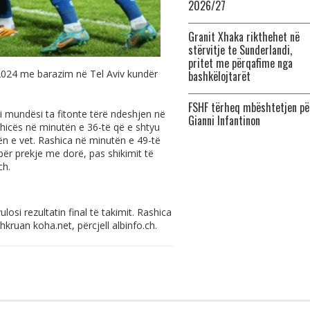
2026/27
Granit Xhaka rikthehet në
stërvitje te Sunderlandi,
pritet me përqafime nga
2024 me barazim në Tel Aviv kundër
bashkëlojtarët
FSHF tërheq mbështetjen pë
i mundësi ta fitonte tërë ndeshjen në
Gianni Infantinon
shicës në minutën e 36-të që e shtyu
ën e vet. Rashica në minutën e 49-të
 për prekje me dorë, pas shikimit të
ch
.
osi rezultatin final të takimit. Rashica
 shkruan
koha.net
, përcjell
albinfo.ch
.