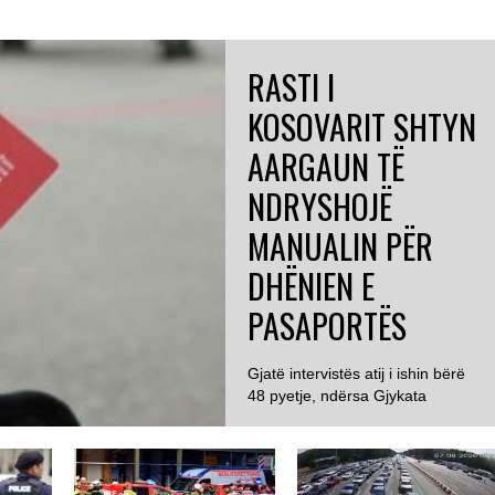
RASTI I
KOSOVARIT SHTYN
AARGAUN TË
NDRYSHOJË
MANUALIN PËR
DHËNIEN E
PASAPORTËS
Gjatë intervistës atij i ishin bërë
48 pyetje, ndërsa Gjykata
GJERMANI
Administrative e Aargaut
konstatoi se 23...