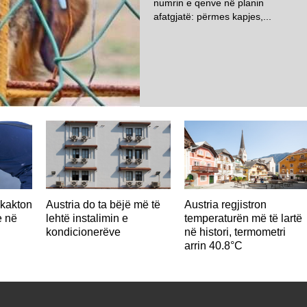
numrin e qenve në planin
afatgjatë: përmes kapjes,...
hkakton
Austria do ta bëjë më të
Austria regjistron
e në
lehtë instalimin e
temperaturën më të lartë
kondicionerëve
në histori, termometri
arrin 40.8°C