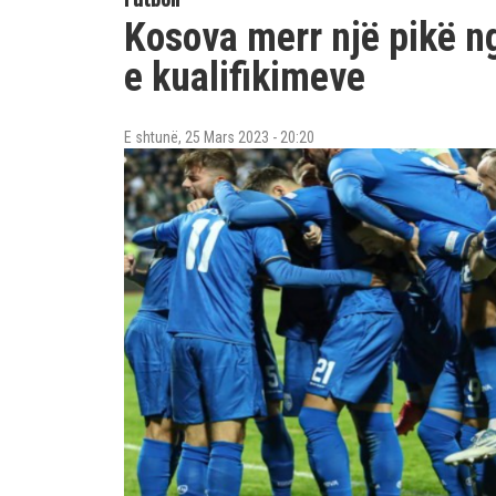
Kosova merr një pikë n
e kualifikimeve
E shtunë, 25 Mars 2023 - 20:20