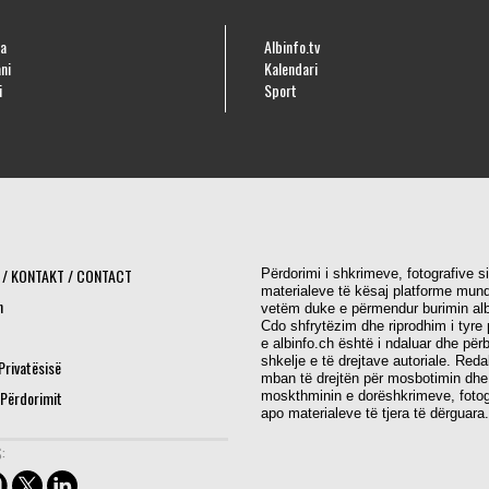
a
Albinfo.tv
ni
Kalendari
i
Sport
 / KONTAKT / CONTACT
Përdorimi i shkrimeve, fotografive s
materialeve të kësaj platforme mund
h
vetëm duke e përmendur burimin alb
Cdo shfrytëzim dhe riprodhim i tyre 
e albinfo.ch është i ndaluar dhe për
shkelje e të drejtave autoriale. Red
 Privatësisë
mban të drejtën për mosbotimin dhe
 Përdorimit
moskthminin e dorëshkrimeve, fotog
apo materialeve të tjera të dërguara.
: