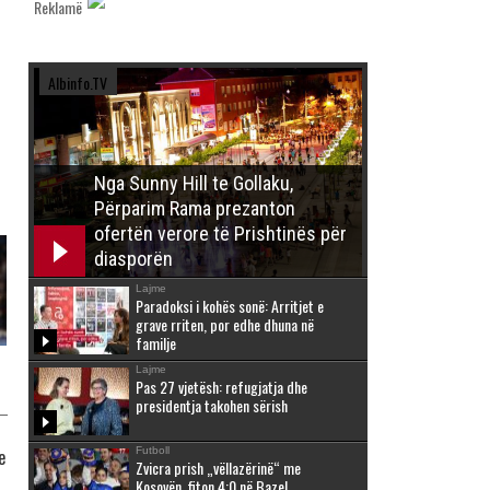
Reklamë
Albinfo.TV
Nga Sunny Hill te Gollaku,
Përparim Rama prezanton
ofertën verore të Prishtinës për
diasporën
Lajme
Paradoksi i kohës sonë: Arritjet e
grave rriten, por edhe dhuna në
familje
Lajme
Pas 27 vjetësh: refugjatja dhe
presidentja takohen sërish
Futboll
e
Zvicra prish „vëllazërinë“ me
Kosovën, fiton 4:0 në Bazel