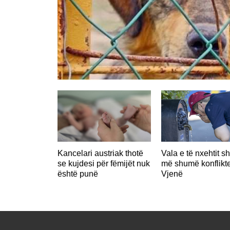
Kancelari austriak thotë
Vala e të nxehtit s
se kujdesi për fëmijët nuk
më shumë konflikt
është punë
Vjenë