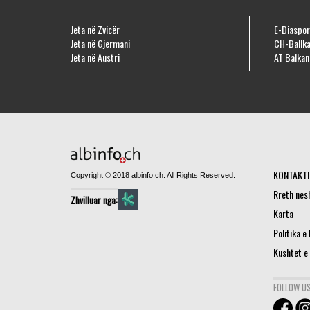
Jeta në Zvicër
E-Diaspor
Jeta në Gjermani
CH-Ballka
Jeta në Austri
AT Balkan
KONTAKTI
Copyright © 2018 albinfo.ch. All Rights Reserved.
Rreth nes
Zhvilluar nga:
Karta
Politika e
Kushtet e
FOLLOW US