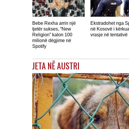
Bebe Rexha arrin një
Ekstradohet nga S
tjetër sukses, “New
në Kosovë i kërkua
Religion” kalon 100
vrasje në tentativë
milionë dëgjime në
Spotify
JETA NË AUSTRI