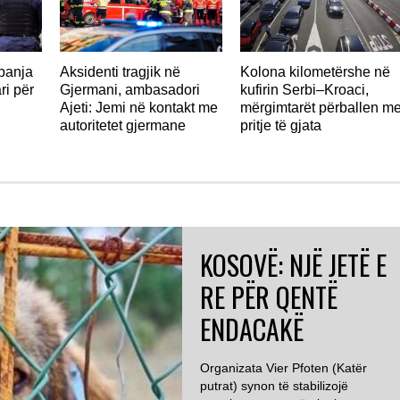
panja
Aksidenti tragjik në
Kolona kilometërshe në
ri për
Gjermani, ambasadori
kufirin Serbi–Kroaci,
Ajeti: Jemi në kontakt me
mërgimtarët përballen m
autoritetet gjermane
pritje të gjata
KOSOVË: NJË JETË E
RE PËR QENTË
ENDACAKË
Organizata Vier Pfoten (Katër
putrat) synon të stabilizojë