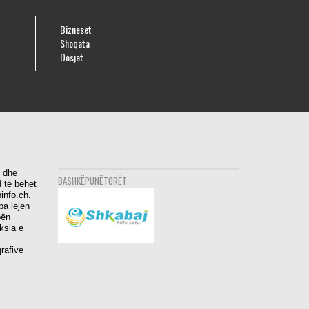
Bizneset
Shoqata
Dosjet
i dhe
BASHKËPUNËTORËT
 të bëhet
info.ch.
pa lejen
bën
aksia e
rafive