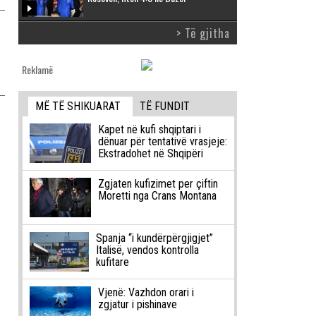
> Të gjitha
Reklamë
MË TË SHIKUARAT
TË FUNDIT
Kapet në kufi shqiptari i
dënuar për tentativë vrasjeje:
Ekstradohet në Shqipëri
Zgjaten kufizimet per çiftin
Moretti nga Crans Montana
Spanja “i kundërpërgjigjet”
Italisë, vendos kontrolla
kufitare
Vjenë: Vazhdon orari i
zgjatur i pishinave