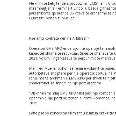
Në vijim të këtij tenderi, propozimi i EMS-Fehn-Gr
mirëmbajtjen e Terminalit Lindor u bazua gjithasht
parashikonte që brenda 35 viteve të ardhshme të nd
Durrësit”, pohon z. Mueller.
Pse arriti kontrata deri në Arbitrazh?
Operatori EMS APO ende vijon të operojë terminalin 
kapacitet shumë të reduktuar. Sipas të dhënave të 
2021, volumi i ngarkesave të përpunimit të mallrave
Manfred Mueller pohon se rënia e volumit të punës ës
autoriteteve shqiptare për një operator portual në 
lidhje me të ardhmen e EMS APO për shkak të njoftim
shndërrohet së shpejti në një port argëtimi.
“Diskriminimi ndaj EMS APO filloi pasi një kompanie
operimin e një porti në zonën e Porto Romanos, në af
2015.
Edhe pse ky koncesion fillimisht u kufizua ekskluzivi