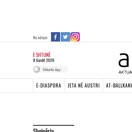
Na ndiqni:
E SHTUNË
8 Gusht 2026
Shkarko App..
E-DIASPORA
JETA NË AUSTRI
AT-BALLKAN
Shqipëria