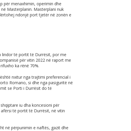
oup për menaxhimin, operimin dhe
u në Masterplanin. Masterplani nuk
ërtohej ndonjë port tjetër në zonën e
lindor të portit të Durrësit, por me
kompanisë për vitin 2022 në raport me
 rifuxho ka rënë 70%.
htë nxitur nga trajtimi preferencial i
Porto Romano, si dhe nga pasiguritë në
it se Porti i Durrësit do të
 shqiptare iu dha koncesioni për
ërsi të portit të Durrësit, në vitin
sht në përpunimin e naftës, gazit dhe