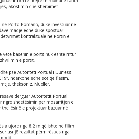
jithashtu ka të drejtë të mbledhë tarifa
rjes, akostimin dhe shërbimet
in në Porto Romano, duke investuar në
tradave madje edhe duke spostuar
r detyrimet kontraktuale në Portin e
ë vetë basenin e portit nuk është rritur
villimin e portit.
dhe pse Autoriteti Portual i Durrësit
2019”, ndërkohë edhe sot që flasim,
ritje, thekson z. Mueller.
save dërguar Autoritetit Portual
or ngre shqetësimin për mosarritjen e
ër thellësinë e projektuar bazuar në
sia ujore nga 8,2 m që ishte në fillim
sur asnjë rezultat përmirësues nga
portit.