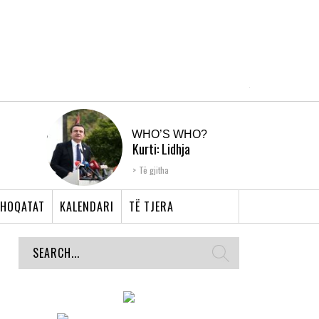
WHO’S WHO?
Kurti: Lidhja
Shqiptare e Prizrenit,
Të gjitha
nyja që bashkoi �...
HOQATAT
KALENDARI
TË TJERA