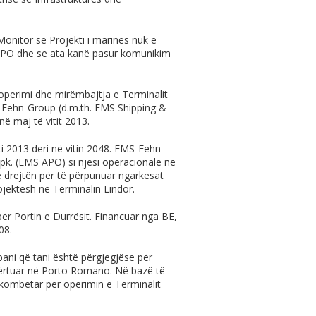
Monitor se Projekti i marinës nuk e
PO dhe se ata kanë pasur komunikim
operimi dhe mirëmbajtja e Terminalit
S-Fehn-Group (d.m.th. EMS Shipping &
ë maj të vitit 2013.
ti 2013 deri në vitin 2048. EMS-Fehn-
pk. (EMS APO) si njësi operacionale në
drejtën për të përpunuar ngarkesat
jektesh në Terminalin Lindor.
ër Portin e Durrësit. Financuar nga BE,
08.
ani që tani është përgjegjëse për
ndërtuar në Porto Romano. Në bazë të
ërkombëtar për operimin e Terminalit