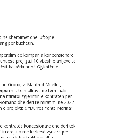
ojnë shërbimet dhe luftojnë
rang për buxhetin.
shpërblim që kompania koncensionare
se prej gati 10 vitesh e anijeve të
rrësit ka kërkuar në Gjykatën e
Fehn-Group, z. Manfred Mueller,
ërpunimit të mallrave në terminalin
eria miratoi zgjerimin e kontratën për
Romano dhe deri te miratimi në 2022
in e projektit e “Durrës Yahts Marina”
t e kontratës koncesionare dhe deri tek
” iu drejtua me kërkesë zyrtare për
trisë së Infrastrukturës dhe