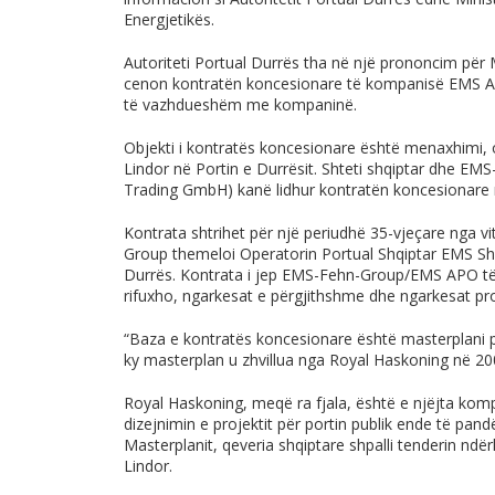
Energjetikës.
Autoriteti Portual Durrës tha në një prononcim për 
cenon kontratën koncesionare të kompanisë EMS A
të vazhdueshëm me kompaninë.
Objekti i kontratës koncesionare është menaxhimi, 
Lindor në Portin e Durrësit. Shteti shqiptar dhe EM
Trading GmbH) kanë lidhur kontratën koncesionare n
Kontrata shtrihet për një periudhë 35-vjeçare nga vi
Group themeloi Operatorin Portual Shqiptar EMS Sh
Durrës. Kontrata i jep EMS-Fehn-Group/EMS APO të 
rifuxho, ngarkesat e përgjithshme dhe ngarkesat pro
“Baza e kontratës koncesionare është masterplani p
ky masterplan u zhvillua nga Royal Haskoning në 20
Royal Haskoning, meqë ra fjala, është e njëjta komp
dizejnimin e projektit për portin publik ende të pa
Masterplanit, qeveria shqiptare shpalli tenderin nd
Lindor.