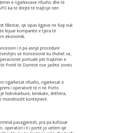
ajtimin e ngarkesave rifuxho dhe të
PO ka të drejtë të trajtojë nën
t fillestar, që sipas ligjeve në fuqi nuk
të lejuar kompanitë e tjera të
zim ekonomik.
ncesion i ri pa asnjë procedurë
rëveshjes së Koncesionit ku thuhet se,
peracionet portuale për trajtimin e
të Portit të Durrësit ose jashtë zonës
m ngarkesat rifuxho, ngarkesat e
imi i operatorit të ri në Porto
ë hidrokarbure, kimikate, drithëra,
dhe mundësisht kontejnerë.
rminal pasagjerësh, pra pa kufizuar
 operatori i ri i portit jo vetëm që