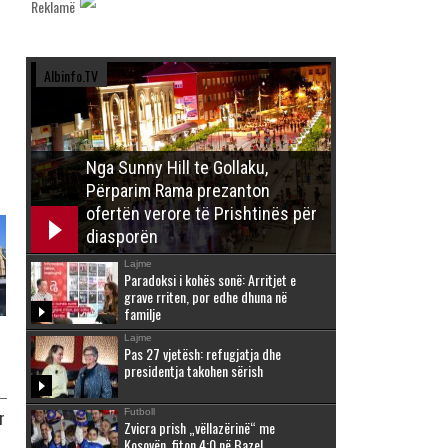
Reklamë
Albinfo.TV
Nga Sunny Hill te Gollaku,
Përparim Rama prezanton
ofertën verore të Prishtinës për
diasporën
Lajme
Paradoksi i kohës sonë: Arritjet e
grave rriten, por edhe dhuna në
familje
Lajme
Pas 27 vjetësh: refugjatja dhe
presidentja takohen sërish
Futboll
r
Zvicra prish „vëllazërinë“ me
Kosovën, fiton 4:0 në Bazel