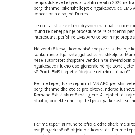
nënprodukteve të tyre, ai u shtri në vitin 2020 në tr
përgjithshme, pikërisht llojet e ngarkesave që EMS A
koncesionin e saj në Durrës.
Të drejtat shtesë ishin ndryshim material i koncesioni
mund të bëhej pa një procedurë të re tenderimi për 
interesuara, përfshirë EMS APO të bënin një propo
Në vend të kësaj, kompanisë shqiptare iu dha një ko
konkurruese. Kjo ishte gjithashtu në shkelje të Mar
nëse autoritetet shqiptare vendosin të zhvendosin o
ngarkesave rifuxho ose gjenerale në një zonë tjetër 
së Portit EMS i jepet e “drejta e refuzimit të parë”.
Për më tepër, fushëveprimi i EMS APO përfshin vetë
përgjithshme dhe ato të projekteve, ndërsa fushëvepr
Romano është shumë më i gjerë. Ai lejohet të trajtoj
rifuxho, projekte dhe lloje të tjera ngarkesash, si 
Për më tepër, ai mund të ofrojë edhe shërbime si te
asnjë ngarkesë në objektin e kontratës. Për më tepër,