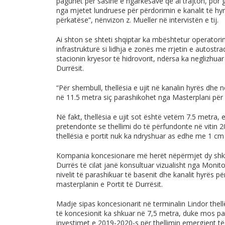
paguhet për sasinë e ngarkesave që ai trajton, por g
nga mjetet lundruese për përdorimin e kanalit të hy
përkatëse”, nënvizon z. Mueller në intervistën e tij.
Ai shton se shteti shqiptar ka mbështetur operator
infrastrukturë si lidhja e zonës me rrjetin e autos
stacionin kryesor të hidrovorit, ndërsa ka neglizhua
Durrësit.
“Për shembull, thellësia e ujit në kanalin hyrës dhe n
në 11.5 metra siç parashikohet nga Masterplani për zh
Në fakt, thellësia e ujit sot është vetëm 7.5 metra, e
pretendonte se thellimi do të përfundonte në vitin 
thellësia e portit nuk ka ndryshuar as edhe me 1 cm r
Kompania koncesionare më herët nëpërmjet dy shkre
Durrës të cilat janë konsultuar vizualisht nga Monit
nivelit të parashikuar të basenit dhe kanalit hyrës p
masterplanin e Portit të Durrësit.
Madje sipas koncesionarit në terminalin Lindor thellë
të koncesionit ka shkuar në 7,5 metra, duke mos pa
investimet e 2019-2020-s për thellimin emergjent të 