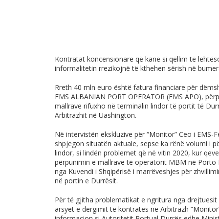
Kontratat koncensionare që kanë si qëllim të lehtës
informalitetin rrezikojnë të kthehen sërish në bume
Rreth 40 mln euro është fatura financiare për dëm
EMS ALBANIAN PORT OPERATOR (EMS APO), përpunue
mallrave rifuxho në terminalin lindor të portit të Du
Arbitrazhit në Uashington.
Në intervistën ekskluzive për “Monitor” Ceo i EMS-
shpjegon situatën aktuale, sepse ka rënë volumi i p
lindor, si lindën problemet që në vitin 2020, kur qev
përpunimin e mallrave të operatorit MBM në Porto 
nga Kuvendi i Shqipërisë i marrëveshjes për zhvillim
në portin e Durrësit.
Për të gjitha problematikat e ngritura nga drejtuesi
arsyet e dërgimit të kontratës në Arbitrazh “Monitor
informacion si Autoritetit Portual Durrës edhe Minis