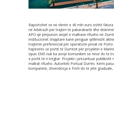
Raportohet se në vlerën e 40 mln euro është fatura
në Arbitrazh për trajtim të pabarabartë dhe diskr
APO që përpunon anijet e mallrave rifuxho në Durr
institucionet shqiptare kanë penguar qëllimisht aktivi
trajtimin preferencial për operatorin privat në Port
hapësirës së portit të Durrësit për projektin e Mari
sipas EMS nuk ka asnjë komunikim se nëse do të trans
e portit të ri tregtar. Projekti i prezantuar publikis
mallrat rifuxho. Autoriteti Portual Durrës: Kemi p
kompaninë, zhvendosja e Porti do të jetë graduale,