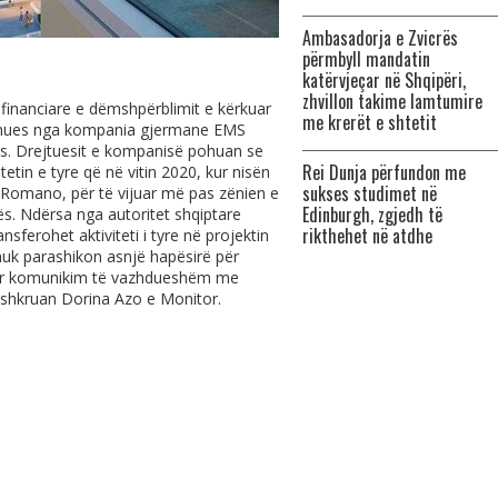
Ambasadorja e Zvicrës
përmbyll mandatin
katërvjeçar në Shqipëri,
zhvillon takime lamtumire
 financiare e dëmshpërblimit e kërkuar
me krerët e shtetit
iminues nga kompania gjermane EMS
ës. Drejtuesit e kompanisë pohuan se
Rei Dunja përfundon me
tetin e tyre që në vitin 2020, kur nisën
sukses studimet në
o Romano, për të vijuar më pas zënien e
Edinburgh, zgjedh të
nës. Ndërsa nga autoritet shqiptare
rikthehet në atdhe
ferohet aktiviteti i tyre në projektin
ht nuk parashikon asnjë hapësirë për
asur komunikim të vazhdueshëm me
 shkruan Dorina Azo e Monitor.