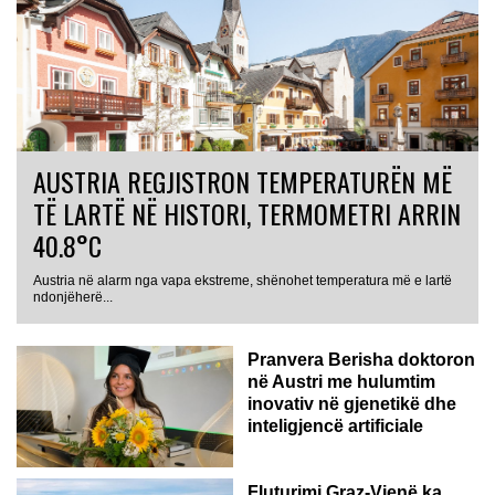
AUSTRIA REGJISTRON TEMPERATURËN MË
TË LARTË NË HISTORI, TERMOMETRI ARRIN
40.8°C
Austria në alarm nga vapa ekstreme, shënohet temperatura më e lartë
AUSTRI
ndonjëherë...
Pranvera Berisha doktoron
në Austri me hulumtim
inovativ në gjenetikë dhe
inteligjencë artificiale
Fluturimi Graz-Vjenë ka