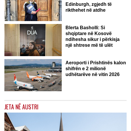
Edinburgh, zgjedh të
rikthehet në atdhe
Blerta Basholli: Si
shqiptare në Kosovë
ndihesha sikur i përkisja
një shtrese më të ulët
Aeroporti i Prishtinës kalon
shifrën e 2 milionë
udhëtarëve në vitin 2026
JETA NË AUSTRI