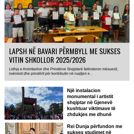
LAPSH NË BAVARI PËRMBYLL ME SUKSES
VITIN SHKOLLOR 2025/2026
Lidhja e Arsimtarëve dhe Prindërve Shqiptarë falënderon mësuesit,
nxënësit dhe prindërit për kontributin në ruajtjen e...
Një instalacion
monumental i artistit
shqiptar në Gjenevë
kushtuar viktimave të
zhdukjes me dhunë
Rei Dunja përfundon me
sukses studimet në