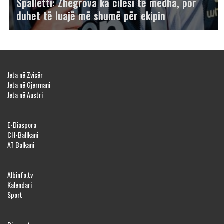
Spalletti: Zhegrova ka cilësi të mëdha, por
duhet të luajë më shumë për ekipin
Jeta në Zvicër
Jeta në Gjermani
Jeta në Austri
E-Diaspora
CH-Ballkani
AT Balkani
Albinfo.tv
Kalendari
Sport