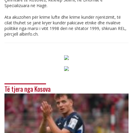
Specializuara në Hagë.
Ata akuzohen për krime lufte dhe krime kundër njerëzimit, të
cilat thuhet se janë kryer kundër pakicave etnike dhe rivalëve
politikë nga marsi i vitit 1998 deri në shtator 1999, shkruan REL,
përcjell
albinfo.ch
.
Të tjera nga Kosova