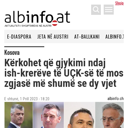
Shqip
menu
E-DIASPORA
JETA NË AUSTRI
AT-BALLKANI
ALBINFO.TV
Kosova
Kërkohet që gjykimi ndaj
ish-krerëve të UÇK-së të mos
zgjasë më shumë se dy vjet
albinfo.ch
E shtunë, 1 Prill 2023 - 18:20