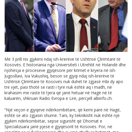
Më 3 prill nis gjykimi ndaj ish-krerëve të Ushtrisë Çlirimtare të
Kosovës. E historiania nga Universiteti i Utrehtit në Holandë dhe
njohësja e proceseve gjyqësore për krimet e kryera në ish-
Jugosllavi, Iva Vukushiq, beson se gjyqi ndaj ish-krerëve të
Ushtrisë Çlirimtare të Kosovës nuk duhet të zgjasë mbi dy apo
tre vjet, pasi thotë se rasti i tyre nuk është aq i madh, në
krahasim me raste të tjera që janë hetuar në Hagë në të
kaluarën, shkruan Radio Evropa e Lirë, përcjell
albinfo.ch
.
“Një veçori e gjyqeve ndërkombëtare, që kemi parë në Hagë,
është se ato zgjasin shumë. Tani, ky teknikisht nuk është një
gjykim ndërkombëtar, sepse sigurisht që Dhomat e
Specializuara janë pjesë e gjyqësorit të Kosovës. Por, në