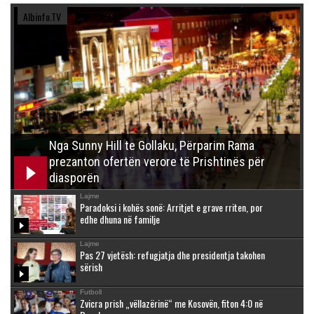
Albinfo.TV
Nga Sunny Hill te Gollaku, Përparim Rama
prezanton ofertën verore të Prishtinës për
diasporën
Lajme
Paradoksi i kohës sonë: Arritjet e grave rriten, por
edhe dhuna në familje
Lajme
Pas 27 vjetësh: refugjatja dhe presidentja takohen
sërish
Futboll
Zvicra prish „vëllazërinë“ me Kosovën, fiton 4:0 në