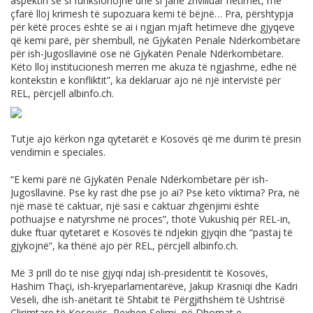
aspektin se si funksionojnë dhe si janë zhvilluar hetimet, me
çfarë lloj krimesh të supozuara kemi të bëjnë… Pra, përshtypja
për këtë proces është se ai i ngjan mjaft hetimeve dhe gjyqeve
që kemi parë, për shembull, në Gjykatën Penale Ndërkombëtare
për ish-Jugosllavinë ose në Gjykatën Penale Ndërkombëtare.
Këto lloj institucionesh merren me akuza të ngjashme, edhe në
kontekstin e konfliktit”, ka deklaruar ajo në një intervistë për
REL, përcjell
albinfo.ch
.
Tutje ajo kërkon nga qytetarët e Kosovës që me durim të presin
vendimin e speciales.
“E kemi parë në Gjykatën Penale Ndërkombëtare për ish-
Jugosllavinë. Pse ky rast dhe pse jo ai? Pse këto viktima? Pra, në
një masë të caktuar, një sasi e caktuar zhgënjimi është
pothuajse e natyrshme në proces”, thotë Vukushiq për REL-in,
duke ftuar qytetarët e Kosovës të ndjekin gjyqin dhe “pastaj të
gjykojnë”, ka thënë ajo për REL, përcjell
albinfo.ch
.
Më 3 prill do të nisë gjyqi ndaj ish-presidentit të Kosovës,
Hashim Thaçi, ish-kryeparlamentarëve, Jakup Krasniqi dhe Kadri
Veseli, dhe ish-anëtarit të Shtabit të Përgjithshëm të Ushtrisë
Çlirimtare të Kosovës, Rexhep Selimi, në Dhomat e