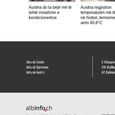
Austria do ta bëjë më të
Austria regjistron
lehtë instalimin e
temperaturën më të
kondicionerëve
në histori, termome
arrin 40.8°C
Jeta në Zvicër
E-Diaspor
Jeta në Gjermani
CH-Ballka
Jeta në Austri
AT Balkan