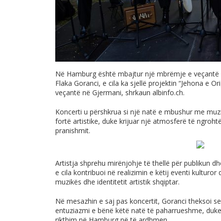
Në Hamburg është mbajtur një mbrëmje e veçantë m
Flaka Goranci, e cila ka sjellë projektin “Jehona e Or
veçantë në Gjermani, shrkaun
albinfo.ch
.
Koncerti u përshkrua si një natë e mbushur me muzik
fortë artistike, duke krijuar një atmosferë të ngroh
pranishmit.
Artistja shprehu mirënjohje të thellë për publikun 
e cila kontribuoi në realizimin e këtij eventi kulturo
muzikës dhe identitetit artistik shqiptar.
Në mesazhin e saj pas koncertit, Goranci theksoi se 
entuziazmi e bënë këtë natë të paharrueshme, duke
rikthim në Hamburg në të ardhmen.