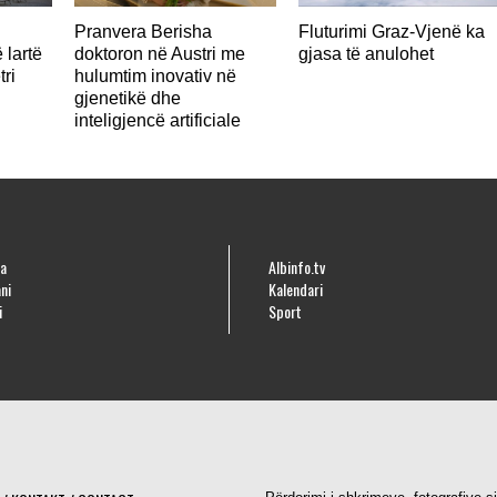
Pranvera Berisha
Fluturimi Graz-Vjenë ka
 lartë
doktoron në Austri me
gjasa të anulohet
tri
hulumtim inovativ në
gjenetikë dhe
inteligjencë artificiale
a
Albinfo.tv
ni
Kalendari
i
Sport