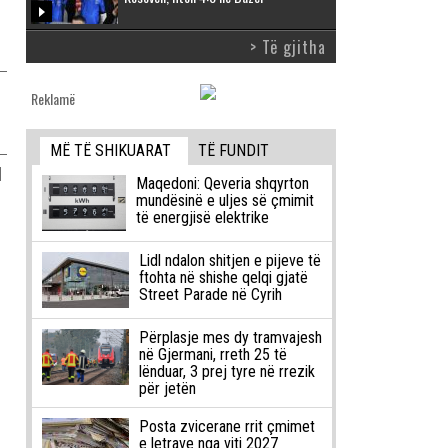
> Të gjitha
Reklamë
MË TË SHIKUARAT
TË FUNDIT
l
Maqedoni: Qeveria shqyrton
mundësinë e uljes së çmimit
të energjisë elektrike
Lidl ndalon shitjen e pijeve të
ftohta në shishe qelqi gjatë
Street Parade në Cyrih
Përplasje mes dy tramvajesh
në Gjermani, rreth 25 të
lënduar, 3 prej tyre në rrezik
për jetën
Posta zvicerane rrit çmimet
e letrave nga viti 2027