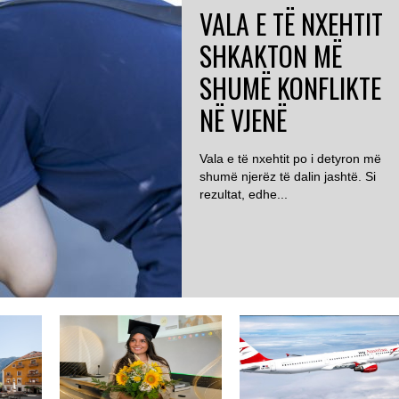
VALA E TË NXEHTIT
SHKAKTON MË
SHUMË KONFLIKTE
NË VJENË
Vala e të nxehtit po i detyron më
shumë njerëz të dalin jashtë. Si
rezultat, edhe...
AUSTRI