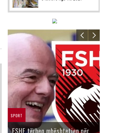
SPORT
FSHF tërheq mbështetjen për