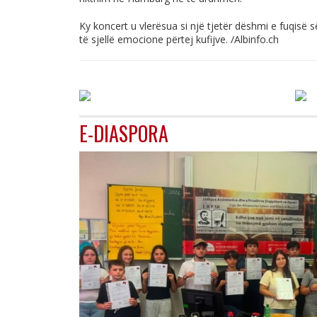
Ky koncert u vlerësua si një tjetër dëshmi e fuqisë s
të sjellë emocione përtej kufijve. /
Albinfo.ch
E-DIASPORA