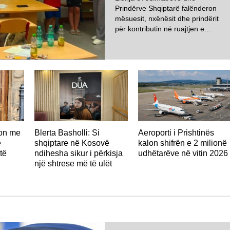
Prindërve Shqiptarë falënderon
mësuesit, nxënësit dhe prindërit
për kontributin në ruajtjen e...
don me
Blerta Basholli: Si
Aeroporti i Prishtinës
ë
shqiptare në Kosovë
kalon shifrën e 2 milionë
të
ndihesha sikur i përkisja
udhëtarëve në vitin 2026
një shtrese më të ulët