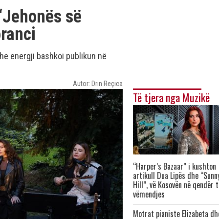
“Jehonës së
ranci
e energji bashkoi publikun në
Autor: Drin Reçica
Të tjera nga Muzikë
“Harper’s Bazaar” i kushton
artikull Dua Lipës dhe “Sunn
Hill”, vë Kosovën në qendër t
vëmendjes
Motrat pianiste Elizabeta dh