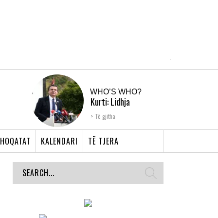
WHO’S WHO?
Kurti: Lidhja
Shqiptare e Prizrenit,
Të gjitha
nyja që bashkoi �...
HOQATAT
KALENDARI
TË TJERA