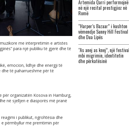
Artemida Qarri performojnë
në një recital prestigjioz në
Romë
“Harper’s Bazaar” i kushton
vëmendje Sunny Hill Festival
dhe Dua Lipës
uzikore me interpretimin e artistes
igjinës” para një publiku të gjerë dhe të
“As anej as knej”, një festiva
mbi migrimin, identitetin
dhe përkatësinë
ë, emocion, lidhje dhe energji të
të dhe të paharrueshme për të
dhe për organizatën Kosova in Hamburg,
r dhe në sjelljen e diasporës më pranë
reagimi i publikut, ngrohtësia dhe
 e përmbyllur me premtimin për