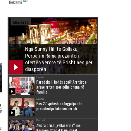
Reklamë
Albinfo.TV
Nga Sunny Hill te Gollaku,
Përparim Rama prezanton
ofertën verore të Prishtinës për
diasporën
Lajme
Paradoksi i kohës sonë: Arritjet e
grave rriten, por edhe dhuna në
familje
Lajme
Pas 27 vjetësh: refugjatja dhe
y
presidentja takohen sërish
ë
Futboll
Zvicra prish „vëllazërinë“ me
e
Kosovën, fiton 4:0 në Bazel