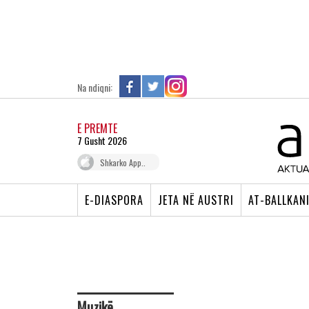
Na ndiqni:
E PREMTE
7 Gusht 2026
Shkarko App..
E-DIASPORA
JETA NË AUSTRI
AT-BALLKAN
Muzikë