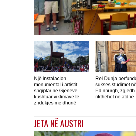
Një instalacion
Rei Dunja përfun
monumental i artistit
sukses studimet n
shqiptar në Gjenevë
Edinburgh, zgjedh 
kushtuar viktimave të
rikthehet në atdhe
zhdukjes me dhunë
JETA NË AUSTRI