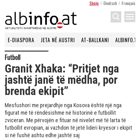
Shqip
Deutsch
Français
menu
E-DIASPORA
JETA NË AUSTRI
AT-BALLKANI
ALBINFO.TV
Futboll
Granit Xhaka: “Pritjet nga
jashtë janë të mëdha, por
brenda ekipit”
Mesfushori me prejardhje nga Kosova është një nga
figurat më të rëndësishme në historinë e futbollit
zviceran. Me përvojën e fituar në nivelet më të larta të
futbollit evropian, ai vazhdon të jetë lideri kryesor i ekipit
si në fushë ashtu edhe jashtë saj