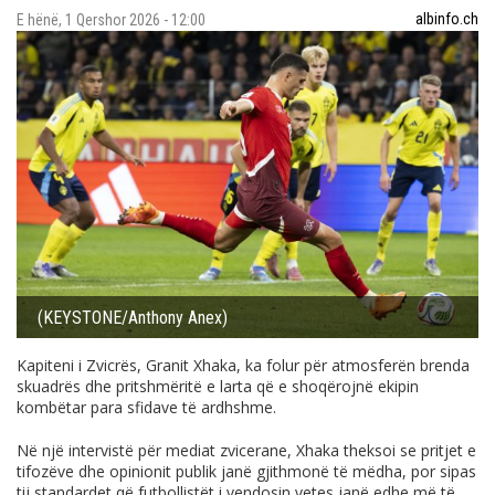
albinfo.ch
E hënë, 1 Qershor 2026 - 12:00
(KEYSTONE/Anthony Anex)
Kapiteni i Zvicrës, Granit Xhaka, ka folur për atmosferën brenda
skuadrës dhe pritshmëritë e larta që e shoqërojnë ekipin
kombëtar para sfidave të ardhshme.
Në një intervistë për mediat zvicerane, Xhaka theksoi se pritjet e
tifozëve dhe opinionit publik janë gjithmonë të mëdha, por sipas
tij standardet që futbollistët i vendosin vetes janë edhe më të