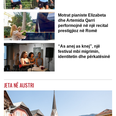
ROMË
Motrat pianiste Elizabeta
dhe Artemida Qarri
performojnë në një recital
prestigjioz në Romë
“As anej as knej”, një
festival mbi migrimin,
identitetin dhe përkatësinë
JETA NË AUSTRI