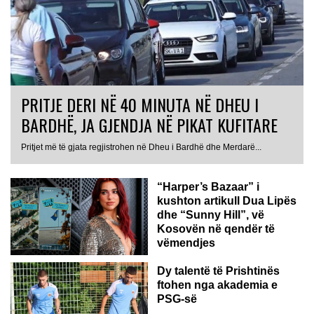
PRITJE DERI NË 40 MINUTA NË DHEU I
BARDHË, JA GJENDJA NË PIKAT KUFITARE
Pritjet më të gjata regjistrohen në Dheu i Bardhë dhe Merdarë...
“Harper’s Bazaar” i
kushton artikull Dua Lipës
dhe “Sunny Hill”, vë
Kosovën në qendër të
vëmendjes
Dy talentë të Prishtinës
ftohen nga akademia e
PSG-së