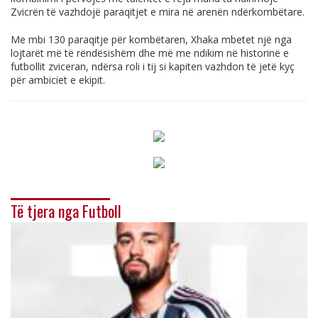
Zvicrën të vazhdojë paraqitjet e mira në arenën ndërkombëtare.
Me mbi 130 paraqitje për kombëtaren, Xhaka mbetet një nga
lojtarët më të rëndësishëm dhe më me ndikim në historinë e
futbollit zviceran, ndërsa roli i tij si kapiten vazhdon të jetë kyç
për ambiciet e ekipit.
Të tjera nga Futboll