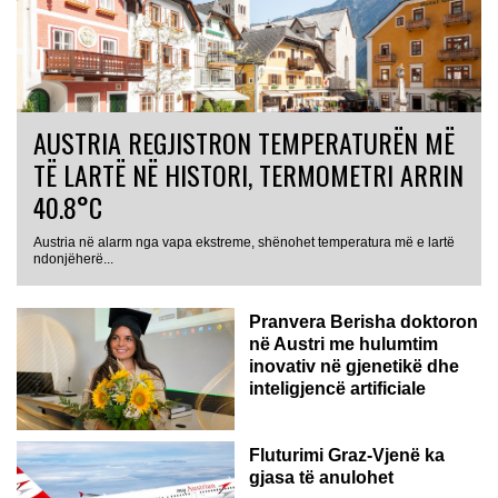
AUSTRIA REGJISTRON TEMPERATURËN MË
TË LARTË NË HISTORI, TERMOMETRI ARRIN
40.8°C
Austria në alarm nga vapa ekstreme, shënohet temperatura më e lartë
AUSTRI
ndonjëherë...
Pranvera Berisha doktoron
në Austri me hulumtim
inovativ në gjenetikë dhe
inteligjencë artificiale
Fluturimi Graz-Vjenë ka
gjasa të anulohet