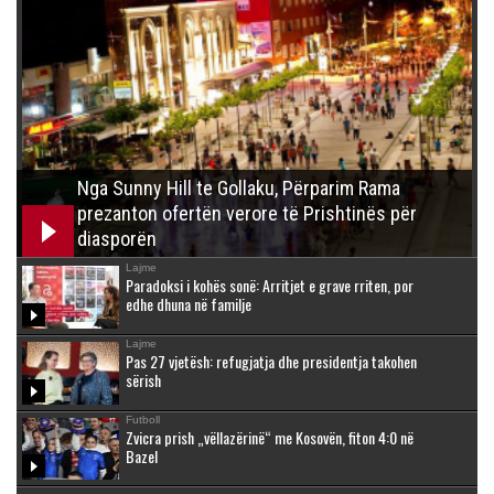
Nga Sunny Hill te Gollaku, Përparim Rama
prezanton ofertën verore të Prishtinës për
diasporën
Lajme
Paradoksi i kohës sonë: Arritjet e grave rriten, por
edhe dhuna në familje
Lajme
Pas 27 vjetësh: refugjatja dhe presidentja takohen
sërish
Futboll
Zvicra prish „vëllazërinë“ me Kosovën, fiton 4:0 në
Bazel