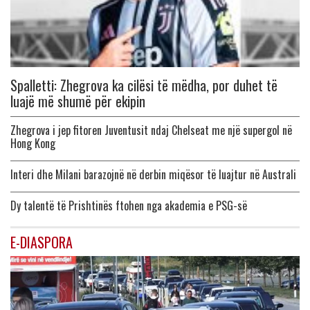
Spalletti: Zhegrova ka cilësi të mëdha, por duhet të
luajë më shumë për ekipin
Zhegrova i jep fitoren Juventusit ndaj Chelseat me një supergol në
Hong Kong
Interi dhe Milani barazojnë në derbin miqësor të luajtur në Australi
Dy talentë të Prishtinës ftohen nga akademia e PSG-së
E-DIASPORA