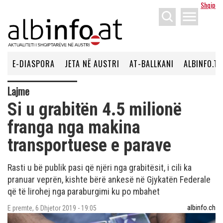
Shqip
menu
E-DIASPORA
JETA NË AUSTRI
AT-BALLKANI
ALBINFO.TV
Lajme
Si u grabitën 4.5 milionë
franga nga makina
transportuese e parave
Rasti u bë publik pasi që njëri nga grabitësit, i cili ka
pranuar veprën, kishte bërë ankesë në Gjykatën Federale
që të lirohej nga paraburgimi ku po mbahet
albinfo.ch
E premte, 6 Dhjetor 2019 - 19:05