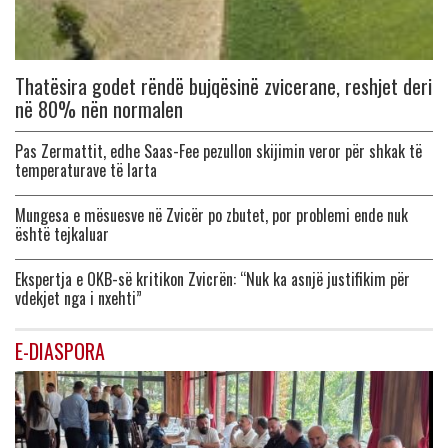
Thatësira godet rëndë bujqësinë zvicerane, reshjet deri
në 80% nën normalen
Pas Zermattit, edhe Saas-Fee pezullon skijimin veror për shkak të
temperaturave të larta
Mungesa e mësuesve në Zvicër po zbutet, por problemi ende nuk
është tejkaluar
Ekspertja e OKB-së kritikon Zvicrën: “Nuk ka asnjë justifikim për
vdekjet nga i nxehti”
E-DIASPORA