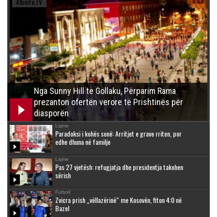
Albinfo.TV
Nga Sunny Hill te Gollaku, Përparim Rama
prezanton ofertën verore të Prishtinës për
diasporën
Lajme
Paradoksi i kohës sonë: Arritjet e grave rriten, por
edhe dhuna në familje
Lajme
Pas 27 vjetësh: refugjatja dhe presidentja takohen
sërish
Futboll
Zvicra prish „vëllazërinë“ me Kosovën, fiton 4:0 në
Bazel