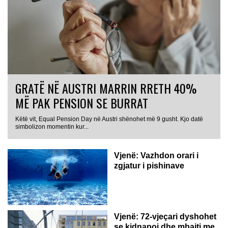
GRATË NË AUSTRI MARRIN RRETH 40%
MË PAK PENSION SE BURRAT
Këtë vit, Equal Pension Day në Austri shënohet më 9 gusht. Kjo datë
simbolizon momentin kur...
Vjenë: Vazhdon orari i
zgjatur i pishinave
Vjenë: 72-vjeçari dyshohet
se kidnapoi dhe mbajti me