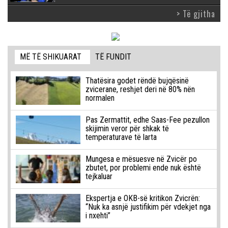
> Të gjitha
MË TË SHIKUARAT
TË FUNDIT
Thatësira godet rëndë bujqësinë
zvicerane, reshjet deri në 80% nën
normalen
Pas Zermattit, edhe Saas-Fee pezullon
skijimin veror për shkak të
temperaturave të larta
Mungesa e mësuesve në Zvicër po
zbutet, por problemi ende nuk është
tejkaluar
Ekspertja e OKB-së kritikon Zvicrën:
“Nuk ka asnjë justifikim për vdekjet nga
i nxehti”