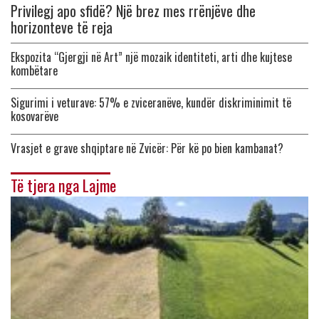
Privilegj apo sfidë? Një brez mes rrënjëve dhe
horizonteve të reja
Ekspozita “Gjergji në Art” një mozaik identiteti, arti dhe kujtese
kombëtare
Sigurimi i veturave: 57% e zviceranëve, kundër diskriminimit të
kosovarëve
Vrasjet e grave shqiptare në Zvicër: Për kë po bien kambanat?
Të tjera nga Lajme