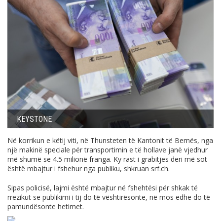
KEYSTONE
Në korrikun e këtij viti, në Thunsteten të Kantonit të Bernës, nga
një makinë speciale për transportimin e të hollave janë vjedhur
më shumë se 4.5 milionë franga. Ky rast i grabitjes deri më sot
është mbajtur i fshehur nga publiku, shkruan
srf.ch
.
Sipas policisë, lajmi është mbajtur në fshehtësi për shkak të
rrezikut se publikimi i tij do të vështirësonte, në mos edhe do të
pamundësonte hetimet.