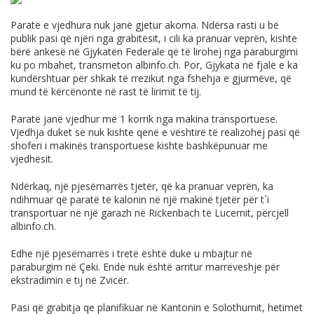
Paratë e vjedhura nuk janë gjetur akoma. Ndërsa rasti u bë
publik pasi që njëri nga grabitësit, i cili ka pranuar veprën, kishte
bërë ankesë në Gjykatën Federale që të lirohej nga paraburgimi
ku po mbahet, transmeton
albinfo.ch
. Por, Gjykata në fjalë e ka
kundërshtuar për shkak të rrezikut nga fshehja e gjurmëve, që
mund të kërcënonte në rast të lirimit të tij.
Paratë janë vjedhur më 1 korrik nga makina transportuese.
Vjedhja duket se nuk kishte qenë e vështirë të realizohej pasi që
shoferi i makinës transportuese kishte bashkëpunuar me
vjedhësit.
Ndërkaq, një pjesëmarrës tjetër, që ka pranuar veprën, ka
ndihmuar që paratë të kalonin në një makinë tjetër për t`i
transportuar në një garazh në Rickenbach të Lucernit, përcjell
albinfo.ch
.
Edhe një pjesëmarrës i tretë është duke u mbajtur në
paraburgim në Çeki. Ende nuk është arritur marrëveshje për
ekstradimin e tij në Zvicër.
Pasi që grabitja qe planifikuar në Kantonin e Solothurnit, hetimet