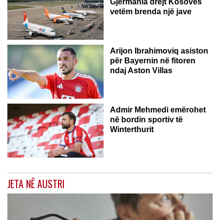
Gjermania drejt Kosovës
vetëm brenda një jave
Arijon Ibrahimoviq asiston
për Bayernin në fitoren
ndaj Aston Villas
ZVICËR
Admir Mehmedi emërohet
në bordin sportiv të
Winterthurit
JETA NË AUSTRI