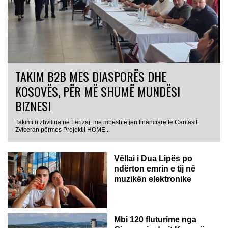
TAKIM B2B MES DIASPORËS DHE
KOSOVËS, PËR MË SHUMË MUNDËSI
BIZNESI
Takimi u zhvillua në Ferizaj, me mbështetjen financiare të Caritasit
Zviceran përmes Projektit HOME...
Vëllai i Dua Lipës po
ndërton emrin e tij në
muzikën elektronike
GJERMANI
Mbi 120 fluturime nga