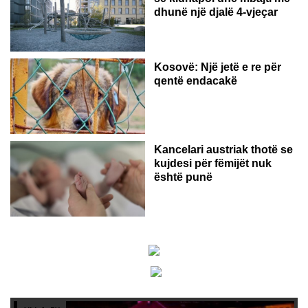
dhunë një djalë 4-vjeçar
Kosovë: Një jetë e re për
qentë endacakë
Kancelari austriak thotë se
kujdesi për fëmijët nuk
është punë