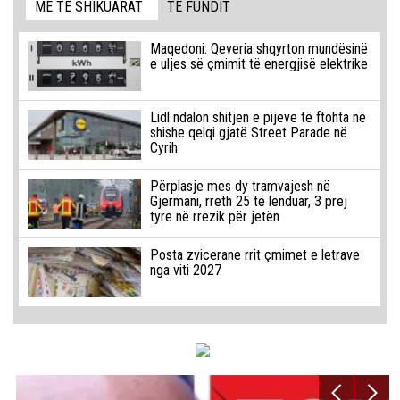
MË TË SHIKUARAT
TË FUNDIT
Maqedoni: Qeveria shqyrton mundësinë
e uljes së çmimit të energjisë elektrike
Lidl ndalon shitjen e pijeve të ftohta në
shishe qelqi gjatë Street Parade në
Cyrih
Përplasje mes dy tramvajesh në
Gjermani, rreth 25 të lënduar, 3 prej
tyre në rrezik për jetën
Posta zvicerane rrit çmimet e letrave
nga viti 2027