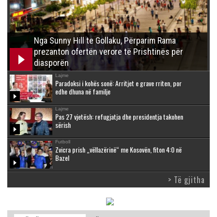
Nga Sunny Hill te Gollaku, Përparim Rama
prezanton ofertën verore të Prishtinës për
diasporën
Lajme
Paradoksi i kohës sonë: Arritjet e grave rriten, por
edhe dhuna në familje
Lajme
Pas 27 vjetësh: refugjatja dhe presidentja takohen
sërish
Futboll
Zvicra prish „vëllazërinë“ me Kosovën, fiton 4:0 në
Bazel
> Të gjitha