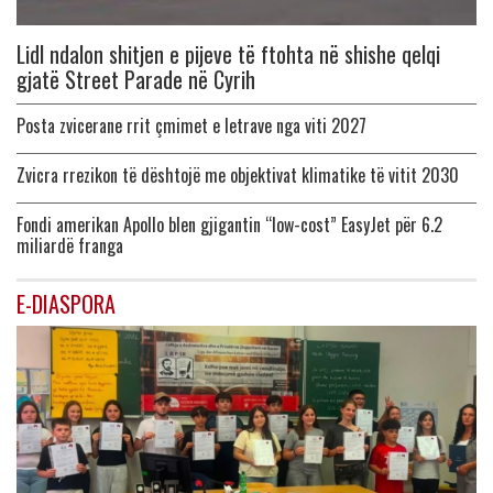
Lidl ndalon shitjen e pijeve të ftohta në shishe qelqi
gjatë Street Parade në Cyrih
Posta zvicerane rrit çmimet e letrave nga viti 2027
Zvicra rrezikon të dështojë me objektivat klimatike të vitit 2030
Fondi amerikan Apollo blen gjigantin “low-cost” EasyJet për 6.2
miliardë franga
E-DIASPORA