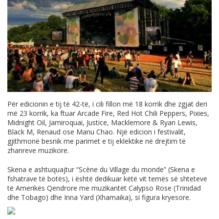
Për edicionin e tij të 42-të, i cili fillon më 18 korrik dhe zgjat deri
më 23 korrik, ka ftuar Arcade Fire, Red Hot Chili Peppers, Pixies,
Midnight Oil, Jamiroquai, Justice, Macklemore & Ryan Lewis,
Black M, Renaud ose Manu Chao. Një edicion i festivalit,
gjithmonë besnik me parimet e tij eklektike në drejtim të
zhanreve muzikore.
Skena e ashtuquajtur “Scène du Village du monde” (Skena e
fshatrave të botës), i është dedikuar këtë vit temës së shteteve
të Amerikës Qendrore me muzikantët Calypso Rose (Trinidad
dhe Tobago) dhe Inna Yard (Xhamaika), si figura kryesore.