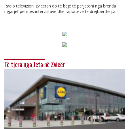
Radio televizioni zviceran do të bëjë të përjetoni nga brenda
ngjarjet përmes intervistave dhe raporteve të drejtpërdrejta.
Të tjera nga Jeta në Zvicër