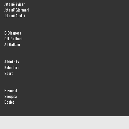
Jeta në Zvicër
Jeta në Gjermani
Jeta në Austri
E-Diaspora
CH-Ballkani
AT Balkani
Albinfo.tv
Kalendari
Sport
Bizneset
Shoqata
Dosjet