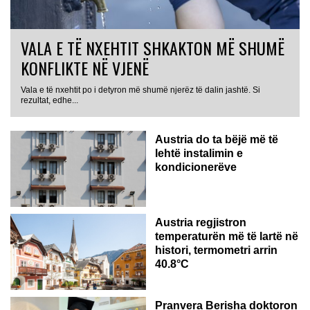
VALA E TË NXEHTIT SHKAKTON MË SHUMË
KONFLIKTE NË VJENË
Vala e të nxehtit po i detyron më shumë njerëz të dalin jashtë. Si
rezultat, edhe...
Austria do ta bëjë më të
lehtë instalimin e
kondicionerëve
Austria regjistron
temperaturën më të lartë në
histori, termometri arrin
40.8°C
AUSTRI
Pranvera Berisha doktoron