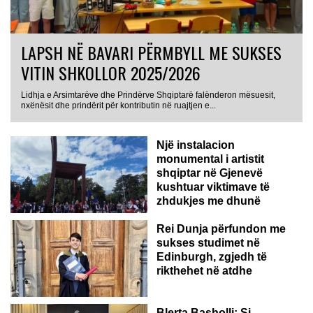
LAPSH NË BAVARI PËRMBYLL ME SUKSES
VITIN SHKOLLOR 2025/2026
Lidhja e Arsimtarëve dhe Prindërve Shqiptarë falënderon mësuesit,
nxënësit dhe prindërit për kontributin në ruajtjen e...
Një instalacion
monumental i artistit
shqiptar në Gjenevë
kushtuar viktimave të
zhdukjes me dhunë
Rei Dunja përfundon me
sukses studimet në
Edinburgh, zgjedh të
rikthehet në atdhe
Blerta Basholli: Si