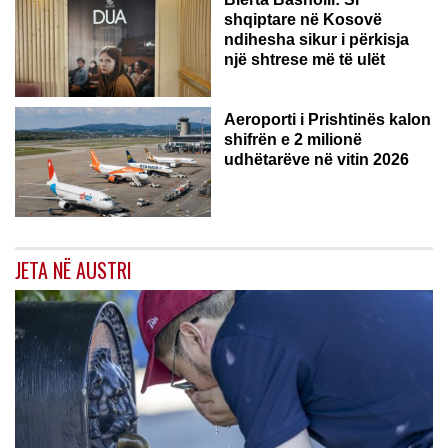
shqiptare në Kosovë
ndihesha sikur i përkisja
një shtrese më të ulët
Aeroporti i Prishtinës kalon
shifrën e 2 milionë
udhëtarëve në vitin 2026
JETA NË AUSTRI