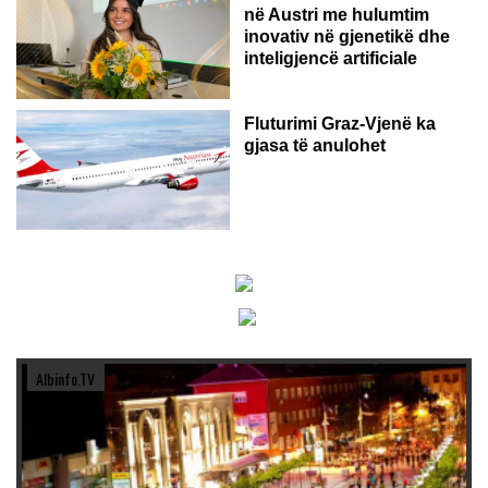
në Austri me hulumtim
inovativ në gjenetikë dhe
inteligjencë artificiale
Fluturimi Graz-Vjenë ka
gjasa të anulohet
Albinfo.TV