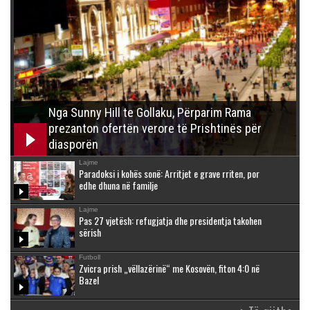
Nga Sunny Hill te Gollaku, Përparim Rama
prezanton ofertën verore të Prishtinës për
diasporën
Lajme
Paradoksi i kohës sonë: Arritjet e grave rriten, por
edhe dhuna në familje
Lajme
Pas 27 vjetësh: refugjatja dhe presidentja takohen
sërish
Futboll
Zvicra prish „vëllazërinë“ me Kosovën, fiton 4:0 në
Bazel