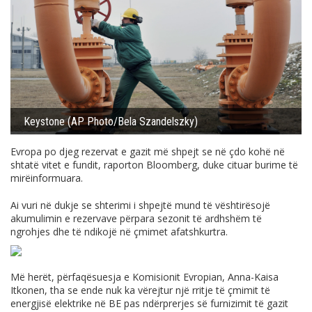
Keystone (AP Photo/Bela Szandelszky)
Evropa po djeg rezervat e gazit më shpejt se në çdo kohë në
shtatë vitet e fundit, raporton Bloomberg, duke cituar burime të
mirëinformuara.
Ai vuri në dukje se shterimi i shpejtë mund të vështirësojë
akumulimin e rezervave përpara sezonit të ardhshëm të
ngrohjes dhe të ndikojë në çmimet afatshkurtra.
Më herët, përfaqësuesja e Komisionit Evropian, Anna-Kaisa
Itkonen, tha se ende nuk ka vërejtur një rritje të çmimit të
energjisë elektrike në BE pas ndërprerjes së furnizimit të gazit