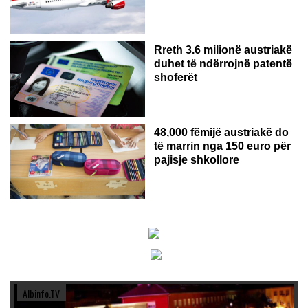
Rreth 3.6 milionë austriakë
duhet të ndërrojnë patentë
shoferët
48,000 fëmijë austriakë do
të marrin nga 150 euro për
pajisje shkollore
Albinfo.TV