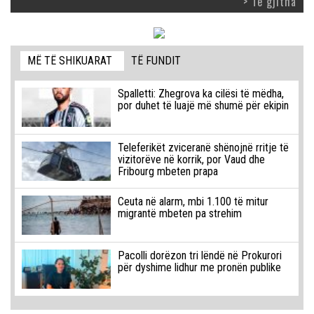
> Të gjitha
MË TË SHIKUARAT
TË FUNDIT
Spalletti: Zhegrova ka cilësi të mëdha,
por duhet të luajë më shumë për ekipin
Teleferikët zviceranë shënojnë rritje të
vizitorëve në korrik, por Vaud dhe
Fribourg mbeten prapa
Ceuta në alarm, mbi 1.100 të mitur
migrantë mbeten pa strehim
Pacolli dorëzon tri lëndë në Prokurori
për dyshime lidhur me pronën publike