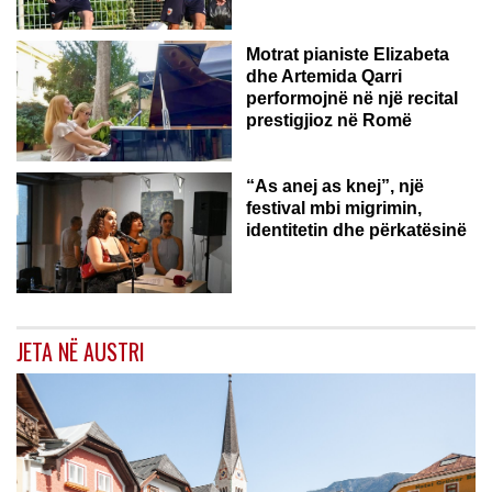
Motrat pianiste Elizabeta
dhe Artemida Qarri
performojnë në një recital
prestigjioz në Romë
“As anej as knej”, një
festival mbi migrimin,
identitetin dhe përkatësinë
JETA NË AUSTRI