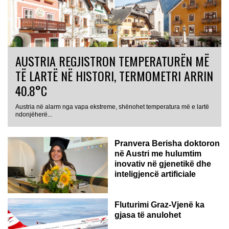
AUSTRIA REGJISTRON TEMPERATURËN MË
TË LARTË NË HISTORI, TERMOMETRI ARRIN
40.8°C
Austria në alarm nga vapa ekstreme, shënohet temperatura më e lartë
AUSTRI
ndonjëherë...
Pranvera Berisha doktoron
në Austri me hulumtim
inovativ në gjenetikë dhe
inteligjencë artificiale
Fluturimi Graz-Vjenë ka
gjasa të anulohet