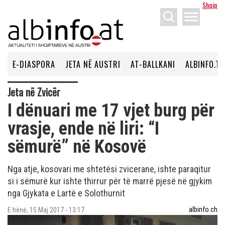
Shqip
menu
E-DIASPORA
JETA NË AUSTRI
AT-BALLKANI
ALBINFO.TV
Jeta në Zvicër
I dënuari me 17 vjet burg për
vrasje, ende në liri: “I
sëmurë” në Kosovë
Nga atje, kosovari me shtetësi zvicerane, ishte paraqitur
si i sëmurë kur ishte thirrur për të marrë pjesë në gjykim
nga Gjykata e Lartë e Solothurnit
albinfo.ch
E hënë, 15 Maj 2017 - 13:17