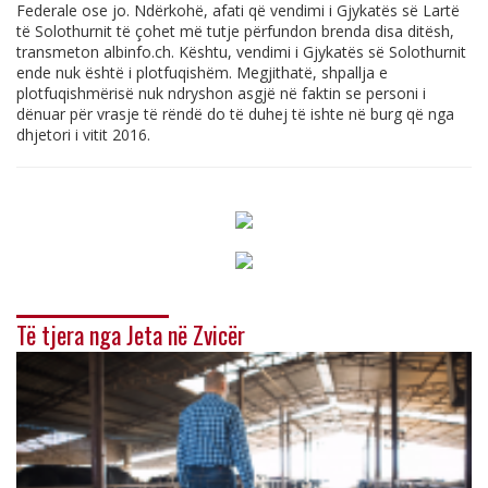
Federale ose jo. Ndërkohë, afati që vendimi i Gjykatës së Lartë
të Solothurnit të çohet më tutje përfundon brenda disa ditësh,
transmeton
albinfo.ch
. Kështu, vendimi i Gjykatës së Solothurnit
ende nuk është i plotfuqishëm. Megjithatë, shpallja e
plotfuqishmërisë nuk ndryshon asgjë në faktin se personi i
dënuar për vrasje të rëndë do të duhej të ishte në burg që nga
dhjetori i vitit 2016.
Të tjera nga Jeta në Zvicër