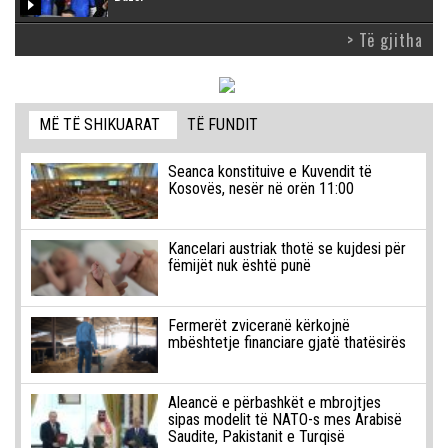
> Të gjitha
MË TË SHIKUARAT
TË FUNDIT
Seanca konstituive e Kuvendit të
Kosovës, nesër në orën 11:00
Kancelari austriak thotë se kujdesi për
fëmijët nuk është punë
Fermerët zviceranë kërkojnë
mbështetje financiare gjatë thatësirës
Aleancë e përbashkët e mbrojtjes
sipas modelit të NATO-s mes Arabisë
Saudite, Pakistanit e Turqisë