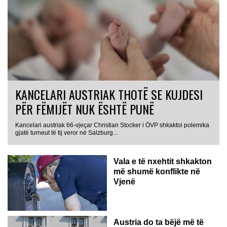
KANCELARI AUSTRIAK THOTË SE KUJDESI
PËR FËMIJËT NUK ËSHTË PUNË
Kancelari austriak 66-vjeçar Christian Stocker i ÖVP shkaktoi polemika
gjatë turneut të tij veror në Salzburg...
Vala e të nxehtit shkakton
më shumë konflikte në
Vjenë
Austria do ta bëjë më të