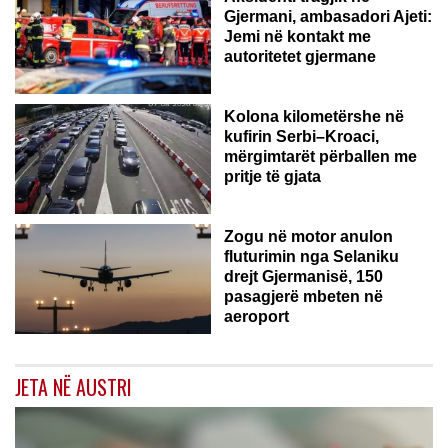
Gjermani, ambasadori Ajeti:
Jemi në kontakt me
autoritetet gjermane
Kolona kilometërshe në
kufirin Serbi–Kroaci,
mërgimtarët përballen me
pritje të gjata
Zogu në motor anulon
fluturimin nga Selaniku
drejt Gjermanisë, 150
pasagjerë mbeten në
aeroport
JETA NË AUSTRI