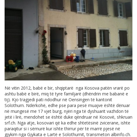
Në vitin 2012, babë e bir, shqiptarë nga Kosova patën vrarë po
ashtu babë e birë, miq të tyre familjarë (dhëndrin me babanë e
tij). Kjo tragjedi pati ndodhur në Oensingen të kantonit
Solothurn. Ndërkohë, edhe pse para pesë muajve është dënuar
në mungesë me 17 vjet burg, njëri nga të dyshuarit vazhdon të
jetë i lirë, mendohet se është duke qëndruar në Kosovë, shkruan
srf.ch
. Nga atje, kosovari që ka edhe shtetësinë zvicerane, ishte
paraqitur si i sëmurë kur ishte thirrur për të marrë pjesë në
gjykim nga Gjykata e Lartë e Solothurnit, transmeton
albinfo.ch
.