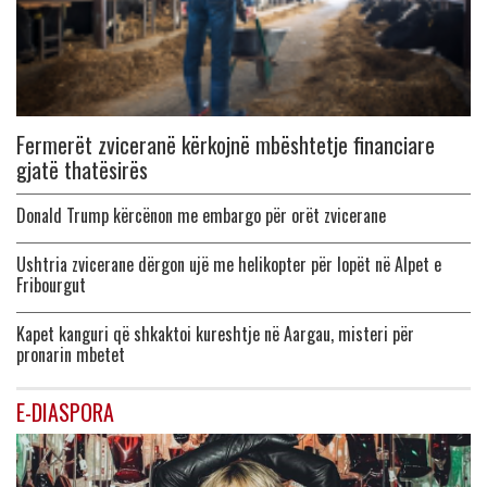
Fermerët zviceranë kërkojnë mbështetje financiare
gjatë thatësirës
Donald Trump kërcënon me embargo për orët zvicerane
Ushtria zvicerane dërgon ujë me helikopter për lopët në Alpet e
Fribourgut
Kapet kanguri që shkaktoi kureshtje në Aargau, misteri për
pronarin mbetet
E-DIASPORA