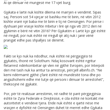
Ai qe dënuar në mungesë me 17 vjet burg.
Gjykata e lartë nuk kishte dilema në marrjen e vendimit. Sipas
saj. Personi sot 54 vjeçar së bashku me të birin, në vitin 2012
kishte vrarë një baba me të birin e tij në Oensingen. Por përse i
dyshuari për vrasje kishte mbetur i lirë që nga viti 2012 deri në
gjykimin e bërë në vitin 2016? Për Gjykatën e Lartë kjo gjë është
në rregull, por nuk është në rregull që atij nuk i janë vënë
prangat edhe pas shpalljes së dënimit.
Fakti se kjo nuk ka ndodhur, nuk është në përgjegjësi të
gjykatës, thonë në Solothurn. Ndaj kosovarit është ngritur
fletarrest ndërkombëtar që vlen në gjithë Evropën, por Interpoli
deri më tash nuk ka arritur ta arrestojë, përcjell
albinfo.ch
. “Ne
kemi ndërmarrë gjithë çfarë është në mundësitë tona dhe po
angazhohemi edhe më tutje që personi i dënuar të arrestohet”,
theksojnë në gjykatë.
Por, për të realizuar arrestimin, në radhë të parë përgjegjësia
është te Zyra Federale e Drejtësisë, e cila është në kontakt me
autoritetet e vendeve tjera. Ende nuk është e qartë nëse me
vrasjen e dyfishtë në Oensingen duhet të merret edhe Gjykata