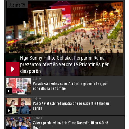
Albinfo.TV
Nga Sunny Hill te Gollaku, Përparim Rama
prezanton ofertën verore të Prishtinës për
diasporën
Lajme
Paradoksi i kohës sonë: Arritjet e grave rriten, por
edhe dhuna në familje
Lajme
Pas 27 vjetësh: refugjatja dhe presidentja takohen
sërish
Futboll
Zvicra prish „vëllazërinë“ me Kosovën, fiton 4:0 në
Bazel