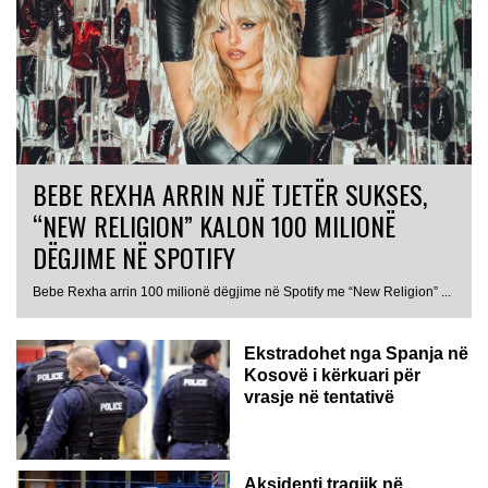
BEBE REXHA ARRIN NJË TJETËR SUKSES,
“NEW RELIGION” KALON 100 MILIONË
DËGJIME NË SPOTIFY
Bebe Rexha arrin 100 milionë dëgjime në Spotify me “New Religion” ...
Ekstradohet nga Spanja në
Kosovë i kërkuari për
vrasje në tentativë
GJERMANI
Aksidenti tragjik në