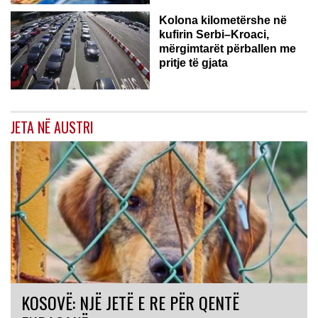
Kolona kilometërshe në
kufirin Serbi–Kroaci,
mërgimtarët përballen me
pritje të gjata
JETA NË AUSTRI
KOSOVË: NJË JETË E RE PËR QENTË