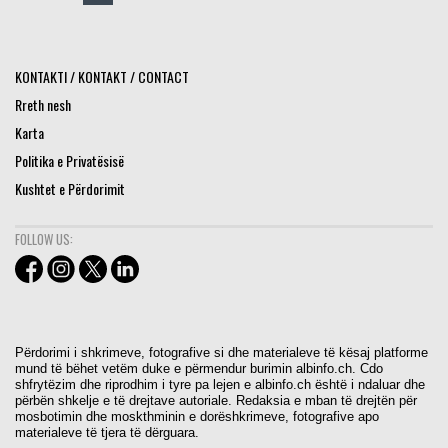
KONTAKTI / KONTAKT / CONTACT
Rreth nesh
Karta
Politika e Privatësisë
Kushtet e Përdorimit
FOLLOW US:
Përdorimi i shkrimeve, fotografive si dhe materialeve të kësaj platforme
mund të bëhet vetëm duke e përmendur burimin albinfo.ch. Cdo
shfrytëzim dhe riprodhim i tyre pa lejen e albinfo.ch është i ndaluar dhe
përbën shkelje e të drejtave autoriale. Redaksia e mban të drejtën për
mosbotimin dhe moskthminin e dorëshkrimeve, fotografive apo
materialeve të tjera të dërguara.