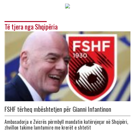
Të tjera nga Shqipëria
FSHF tërheq mbështetjen për Gianni Infantinon
Ambasadorja e Zvicrës përmbyll mandatin katërvjeçar në Shqipëri,
zhvillon takime lamtumire me krerët e shtetit