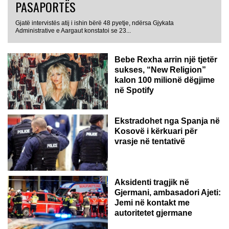
PASAPORTËS
Gjatë intervistës atij i ishin bërë 48 pyetje, ndërsa Gjykata
Administrative e Aargaut konstatoi se 23...
Bebe Rexha arrin një tjetër
sukses, “New Religion”
kalon 100 milionë dëgjime
në Spotify
Ekstradohet nga Spanja në
Kosovë i kërkuari për
vrasje në tentativë
GJERMANI
Aksidenti tragjik në
Gjermani, ambasadori Ajeti:
Jemi në kontakt me
autoritetet gjermane