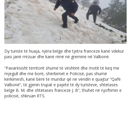
Dy turiste të huaja, njëra belge dhe tjetra franceze kanë vdekur
pasi janë rrëzuar dhe kanë rënë në greminë në Valbonë.
“Pavarësisht territorit shumë të vështirë dhe motit të keq me
mjegull dhe me borë, shërbimet e Policisë, pas shumë
kërkimesh, kanë bërë të mundur që në vendin e quajtur “Qafë
Valbonë”, të gjenin trupat e pajetë të dy turisteve, shtetases
belge B. M. dhe shtetases franceze J. B”, thuhet në njoftimin e
policisë, shkruan RTS.