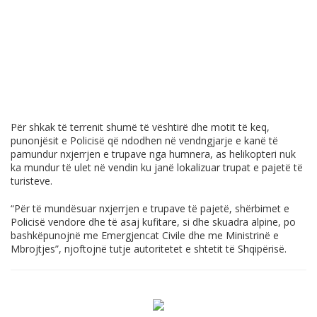
Për shkak të terrenit shumë të vështirë dhe motit të keq,
punonjësit e Policisë që ndodhen në vendngjarje e kanë të
pamundur nxjerrjen e trupave nga humnera, as helikopteri nuk
ka mundur të ulet në vendin ku janë lokalizuar trupat e pajetë të
turisteve.
“Për të mundësuar nxjerrjen e trupave të pajetë, shërbimet e
Policisë vendore dhe të asaj kufitare, si dhe skuadra alpine, po
bashkëpunojnë me Emergjencat Civile dhe me Ministrinë e
Mbrojtjes”, njoftojnë tutje autoritetet e shtetit të Shqipërisë.