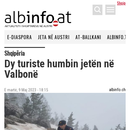
Shqip
menu
E-DIASPORA
JETA NË AUSTRI
AT-BALLKANI
ALBINFO.TV
Shqipëria
Dy turiste humbin jetën në
Valbonë
albinfo.ch
E martë, 9 Maj 2023 - 18:15