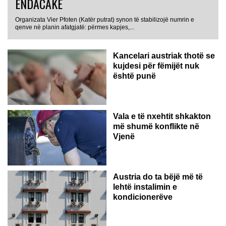
ENDACAKË
Organizata Vier Pfoten (Katër putrat) synon të stabilizojë numrin e
qenve në planin afatgjatë: përmes kapjes,...
Kancelari austriak thotë se
kujdesi për fëmijët nuk
është punë
Vala e të nxehtit shkakton
më shumë konflikte në
Vjenë
Austria do ta bëjë më të
lehtë instalimin e
kondicionerëve