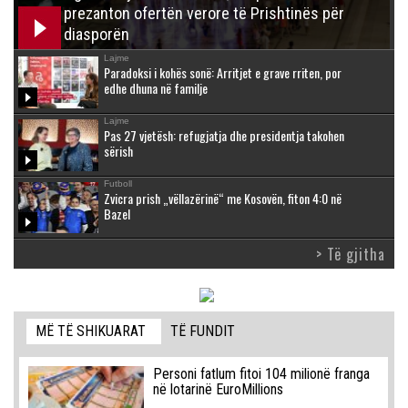
prezanton ofertën verore të Prishtinës për
diasporën
Lajme
Paradoksi i kohës sonë: Arritjet e grave rriten, por
edhe dhuna në familje
Lajme
Pas 27 vjetësh: refugjatja dhe presidentja takohen
sërish
Futboll
Zvicra prish „vëllazërinë“ me Kosovën, fiton 4:0 në
Bazel
> Të gjitha
MË TË SHIKUARAT
TË FUNDIT
Personi fatlum fitoi 104 milionë franga
në lotarinë EuroMillions